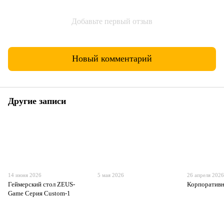
Добавьте первый отзыв
Новый комментарий
Другие записи
14 июня 2026
5 мая 2026
26 апреля 202
Геймерский стол ZEUS-
Корпоративн
Game Серия Custom-1