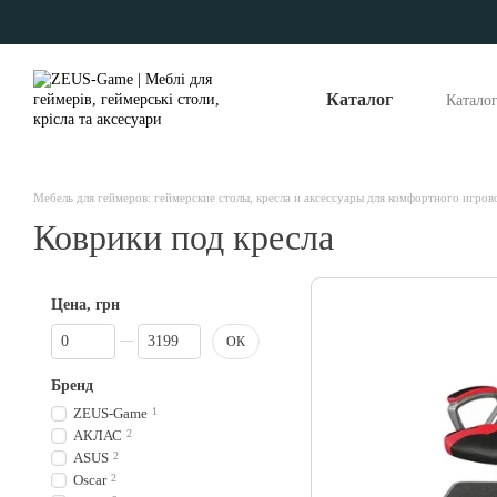
Перейти к основному контенту
Каталог
Катало
Опла
Отзы
Наши
Мебель для геймеров: геймерские столы, кресла и аксессуары для комфортного игров
Коврики под кресла
Цена, грн
От Цена, грн
До Цена, грн
ОК
Бренд
ZEUS-Game
1
АКЛАС
2
ASUS
2
Oscar
2