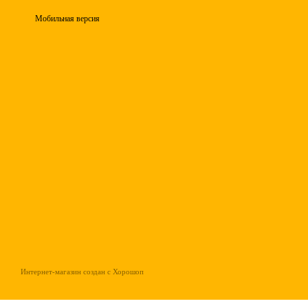
Мобильная версия
Интернет-магазин создан с Хорошоп
gtag('config', 'AW-16631451953');