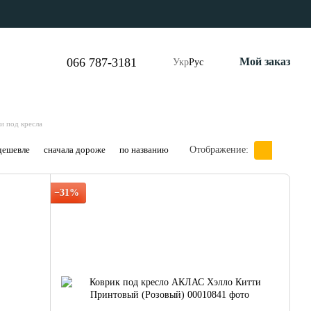
066 787-3181
Мой заказ
Укр
Рус
и под кресла
дешевле
сначала дороже
по названию
Отображение:
−31%