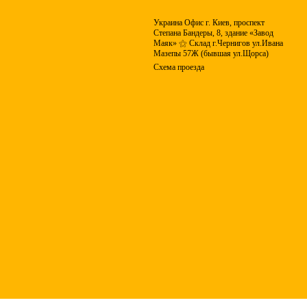
Украина Офис г. Киев, проспект
Степана Бандеры, 8, здание «Завод
Маяк» ⚝ Склад г.Чернигов ул.Ивана
Мазепы 57Ж (бывшая ул.Щорса)
Схема проезда