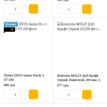
Новинка
12
Полка ZEUS-Game Stack-3
Консоль MOLLY Дуб Крафт
ST-200
Серый, Навесной, 200 мм, 200
мм, 1480 мм, Дуб Сонома,
880 грн
677 грн
1480*200*200 мм