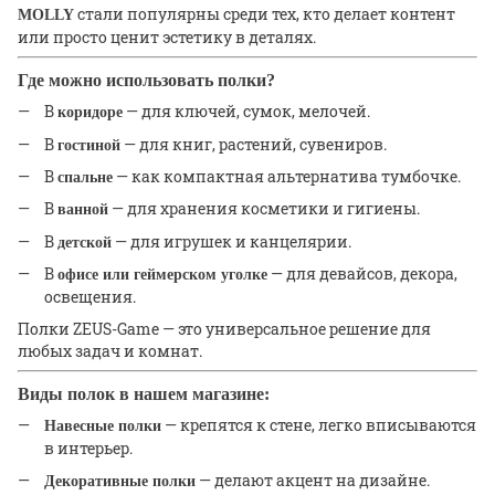
стали популярны среди тех, кто делает контент
MOLLY
или просто ценит эстетику в деталях.
Где можно использовать полки?
В
— для ключей, сумок, мелочей.
коридоре
В
— для книг, растений, сувениров.
гостиной
В
— как компактная альтернатива тумбочке.
спальне
В
— для хранения косметики и гигиены.
ванной
В
— для игрушек и канцелярии.
детской
В
— для девайсов, декора,
офисе или геймерском уголке
освещения.
Полки ZEUS-Game — это универсальное решение для
любых задач и комнат.
Виды полок в нашем магазине:
— крепятся к стене, легко вписываются
Навесные полки
в интерьер.
— делают акцент на дизайне.
Декоративные полки