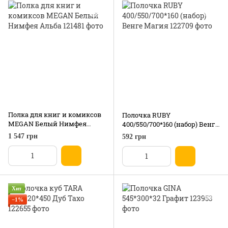
Полка для книг и комиксов
Полочка RUBY
MEGAN Белый Нимфея
400/550/700*160 (набор) Венге
Альба
Магия
1 547 грн
592 грн
Хит
−1%