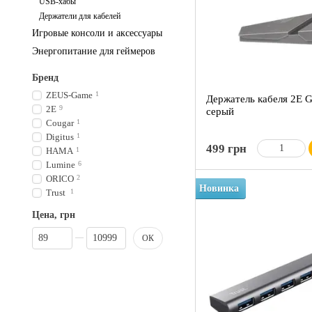
USB-хабы
Держатели для кабелей
Игровые консоли и аксессуары
Энергопитание для геймеров
Бренд
ZEUS-Game
1
Держатель кабеля 2E G
2E
9
серый
Cougar
1
Digitus
1
499 грн
HAMA
1
Lumine
6
ORICO
2
Новинка
Trust
1
Цена, грн
От Цена, грн
До Цена, грн
ОК