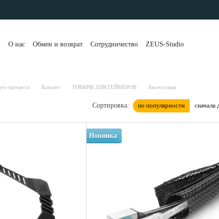
г
О нас
Обмен и возврат
Сотрудничество
ZEUS-Studio
та и доставка
Контакты
Бренды
Блог
Портфолио
вы о магазине
Публичная оферта
Рассрочка и кредит
 клиенты
Политика конфиденциальности
ого процесса
Каталог
ТОВАРЫ ДЛЯ ГЕЙМЕРОВ
Аксессуары
по популярности
сначала 
Сортировка:
Новинка