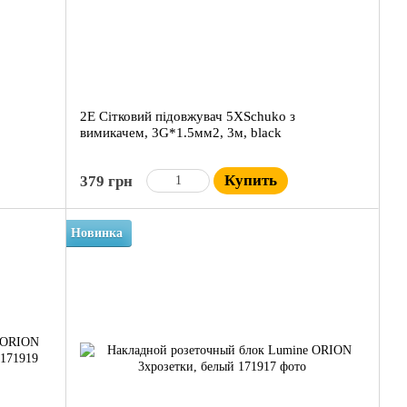
2E Сітковий підовжувач 5XSchuko з
вимикачем, 3G*1.5мм2, 3м, black
Купить
379 грн
Новинка