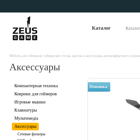
Перейти к основному контенту
Каталог
Катало
Опла
Отзы
Наши
Мебель для геймеров: геймерские столы, кресла и аксессуары для комфортного игров
Аксессуары
Компьютерная техника
Новинка
Коврики для геймеров
Игровые мышки
Клавиатуры
Мультимедіа
Аксессуары
Сетевые фильтры