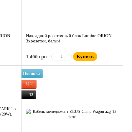
ORION
Накладной розеточный блок Lumine ORION
й
3xрозетки, белый
Купить
1 400 грн
Новинка
−32%
12