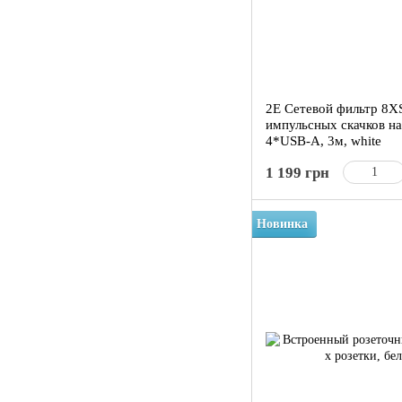
2E Сетевой фильтр 8X
импульсных скачков н
4*USB-A, 3м, white
1 199 грн
Новинка