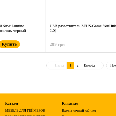
й блок Lumine
USB разветвитель ZEUS-Game YouHu
озетки, черный
2.0)
Купить
299 грн
Назад
1
2
Вперёд
Пок
Каталог
Клиентам
МЕБЕЛЬ ДЛЯ ГЕЙМЕРОВ
Вход в личный кабинет