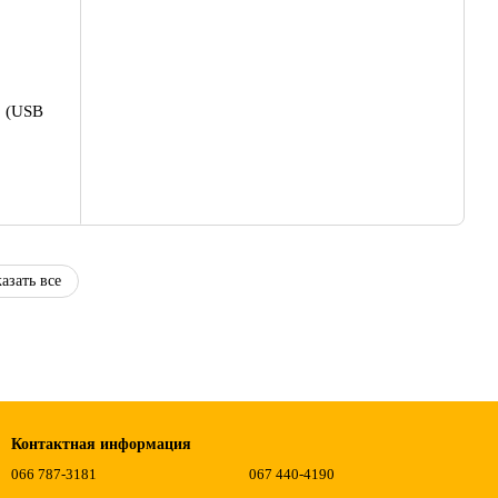
b (USB
азать все
Контактная информация
066 787-3181
067 440-4190