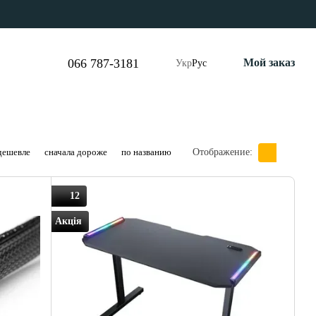
066 787-3181
Мой заказ
Укр
Рус
дешевле
сначала дороже
по названию
Отображение:
12
Акція