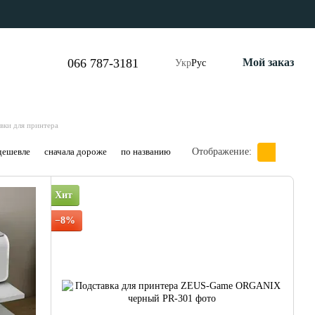
066 787-3181
Мой заказ
Укр
Рус
вки для принтера
дешевле
сначала дороже
по названию
Отображение:
Хит
−8%