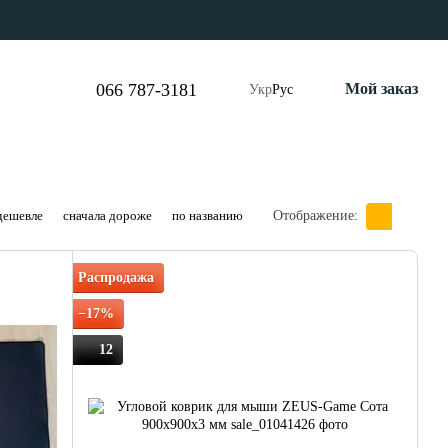
066 787-3181
Мой заказ
Укр
Рус
дешевле
сначала дороже
по названию
Отображение:
Распродажа
−17%
12