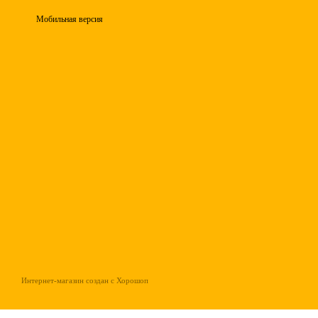
Мобильная версия
Интернет-магазин создан с Хорошоп
gtag('config', 'AW-16631451953');