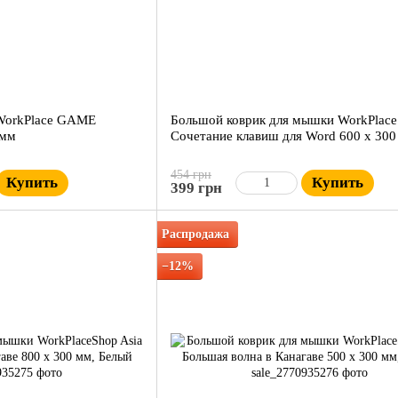
 WorkPlace GAME
Большой коврик для мышки WorkPlac
 мм
Сочетание клавиш для Word 600 x 30
454 грн
Купить
Купить
399 грн
Распродажа
−12%