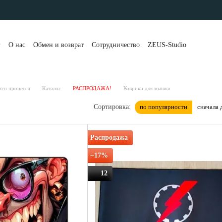
г
О нас
Обмен и возврат
Сотрудничество
ZEUS-Studio
та и доставка
Контакты
Бренды
Блог
Портфолио
вы о магазине
Публичная оферта
Рассрочка и кредит
 клиенты
Политика конфиденциальности
ого процесса
Каталог
РАСПРОДАЖА!
Коврики для мышки
по популярности
сначала 
Сортировка:
Распродажа
−17%
12