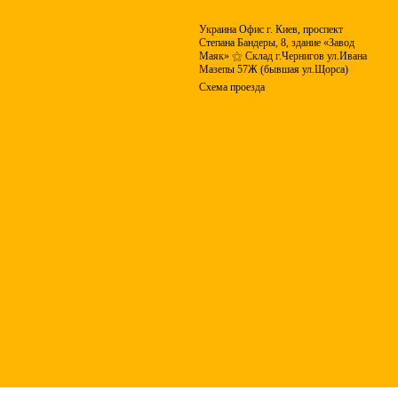
Украина Офис г. Киев, проспект
Степана Бандеры, 8, здание «Завод
Маяк» ⚝ Склад г.Чернигов ул.Ивана
Мазепы 57Ж (бывшая ул.Щорса)
Схема проезда