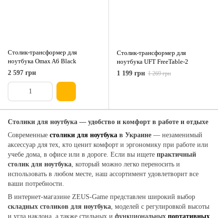
Столик-трансформер для
Столик-трансформер для
ноутбука Omax A6 Black
ноутбука UFT FreeTable-2
2 597 грн
1 199 грн
1 269 грн
Столики для ноутбука — удобство и комфорт в работе и отдыхе
Современные
столики для ноутбука
в Украине
— незаменимый
аксессуар для тех, кто ценит комфорт и эргономику при работе или
учебе дома, в офисе или в дороге. Если вы ищете
практичный
столик для ноутбука
, который можно легко переносить и
использовать в любом месте, наш ассортимент удовлетворит все
ваши потребности.
В интернет-магазине ZEUS-Game представлен широкий выбор
складных столиков для ноутбука
, моделей с регулировкой высоты
и угла наклона, а также стильных и
функциональных
портативных