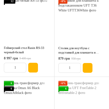
12
−8%
Геймерский стол Rasin RS-33
Столик для ноутбука с
черный-белый
подставкой для планшета и
подстаканником UFT T36 White
8 997 грн
9 400 грн
879 грн
958 грн
6
−6%
6
6