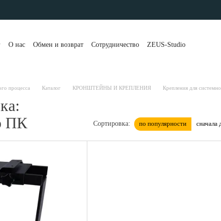
г
О нас
Обмен и возврат
Сотрудничество
ZEUS-Studio
та и доставка
Контакты
Бренды
Блог
Портфолио
вы о магазине
Публичная оферта
Рассрочка и кредит
 клиенты
Политика конфиденциальности
ого процесса
Каталог
КРОНШТЕЙНЫ И КРЕПЛЕНИЯ
Крепления для системно
ка:
о ПК
по популярности
сначала 
Сортировка: