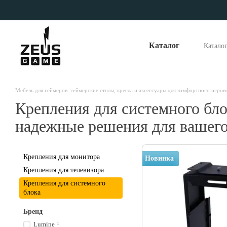
Перейти к основному контенту
Каталог
Катало
Опла
Отзы
Наши
Мебель для геймеров: геймерские столы, кресла и аксессуары для комфортного игров
Крепления для системного бло
надежные решения для вашег
Крепления для монитора
Новинка
Крепления для телевизора
Крепления для системного
блока
Бренд
Lumine
1