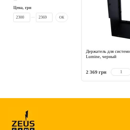
Цена, грн
От Цена, грн
До Цена, грн
ОК
Держатель для системн
Lumine, черный
2 369 грн