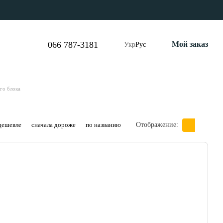
066 787-3181
Мой заказ
Укр
Рус
го блока
дешевле
сначала дороже
по названию
Отображение: