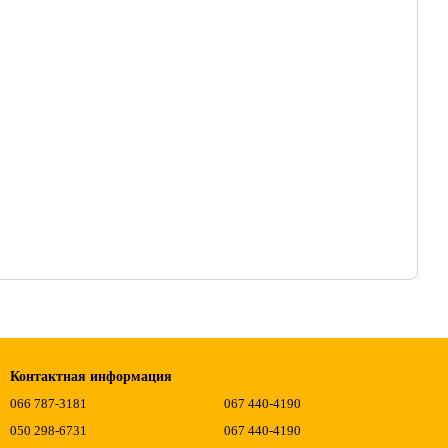
Контактная информация
066 787-3181
067 440-4190
050 298-6731
067 440-4190