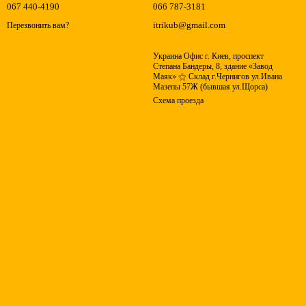
067 440-4190
066 787-3181
itrikub@gmail.com
Перезвонить вам?
Украина Офис г. Киев, проспект
Степана Бандеры, 8, здание «Завод
Маяк» ⚝ Склад г.Чернигов ул.Ивана
Мазепы 57Ж (бывшая ул.Щорса)
Схема проезда