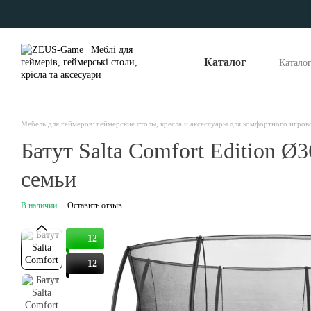
Перейти к основному контенту
Каталог
Катало
Опла
Отзы
Наши
Мебель для геймеров: геймерские столы, кресла и аксессуары для комфортного игров
Батут Salta Comfort Edition Ø
семьи
В наличии
Оставить отзыв
12
12