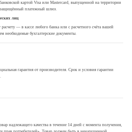
банковской картой Visa или Mastercard, выпущенной на территории
з защищённый платежный шлюз.
еских лиц
расчету — в кассе любого банка или с расчетного счёта вашей
ем необходимые бухгалтерские документы.
ициальная гарантия от производителя. Срок и условия гарантии
.
овар надлежащего качества в течение 14 дней с момента получения,
те прав потребителей». Товар должен быть в ненарушенной