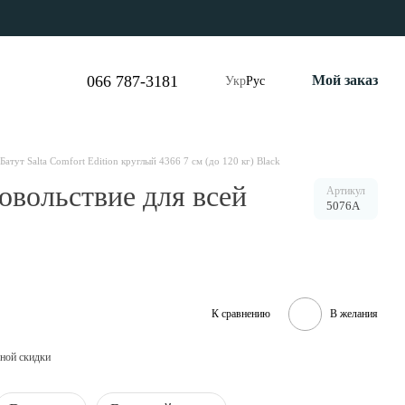
066 787-3181
Мой заказ
Укр
Рус
Батут Salta Comfort Edition круглый 4366 7 см (до 120 кг) Black
довольствие для всей
Артикул
5076A
К сравнению
В желания
ной скидки