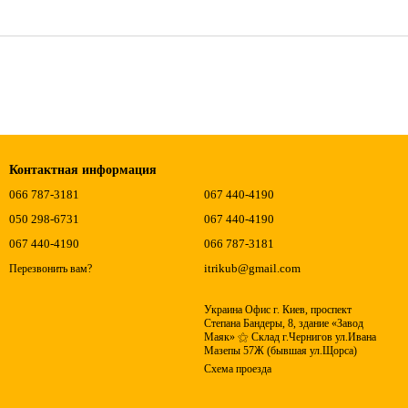
Контактная информация
066 787-3181
067 440-4190
050 298-6731
067 440-4190
067 440-4190
066 787-3181
itrikub@gmail.com
Перезвонить вам?
Украина Офис г. Киев, проспект
Степана Бандеры, 8, здание «Завод
Маяк» ⚝ Склад г.Чернигов ул.Ивана
Мазепы 57Ж (бывшая ул.Щорса)
Схема проезда