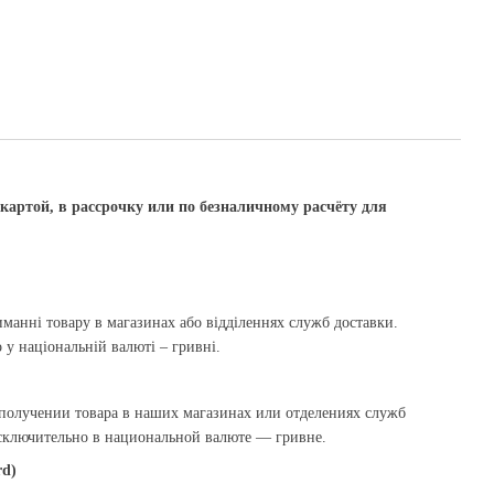
артой, в рассрочку или по безналичному расчёту для
манні товару в магазинах або відділеннях служб доставки.
у національній валюті – гривні.
олучении товара в наших магазинах или отделениях служб
исключительно в национальной валюте — гривне.
rd)