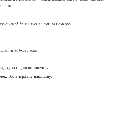
ования.
оможемо! Зв’яжіться з нами за номером:
дготуйте, будь ласка:
одажу та підписом покупця;
чек
, або
витратну накладну
.