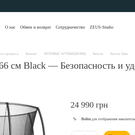
г
О нас
Обмен и возврат
Сотрудничество
ZEUS-Studio
та и доставка
Контакты
Бренды
Блог
Портфолио
вы о магазине
Публичная оферта
Рассрочка и кредит
 клиенты
Политика конфиденциальности
ого процесса
Каталог
ИГРОВЫЕ АТТРАКЦИОНЫ
Батути
Батути Salta
366 см Black — Безопасность и у
24 990 грн
Войти
для отображения накопитель
%