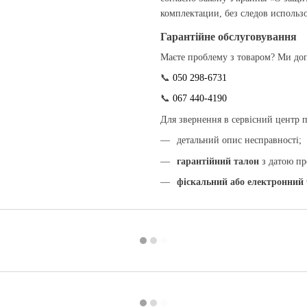
комплектации, без следов использ
Гарантійне обслуговування
Маєте проблему з товаром? Ми доп
📞
050 298-6731
📞
067 440-4190
Для звернення в сервісний центр пі
детальний опис несправності;
гарантійний талон
з датою пр
фіскальний або електронний 