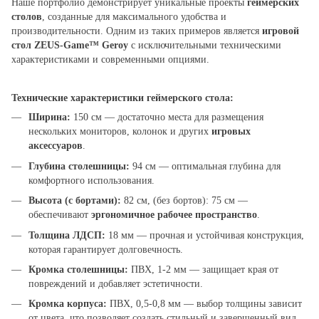
Наше портфолио демонстрирует уникальные проекты
геймерских
столов
, созданные для максимального удобства и
производительности. Одним из таких примеров является
игровой
стол ZEUS-Game™ Geroy
с исключительными техническими
характеристиками и современными опциями.
Технические характеристики геймерского стола:
Ширина:
150 см — достаточно места для размещения
нескольких мониторов, колонок и других
игровых
аксессуаров
.
Глубина столешницы:
94 см — оптимальная глубина для
комфортного использования.
Высота (с бортами):
82 см, (без бортов): 75 см —
обеспечивают
эргономичное рабочее пространство
.
Толщина ЛДСП:
18 мм — прочная и устойчивая конструкция,
которая гарантирует долговечность.
Кромка столешницы:
ПВХ, 1-2 мм — защищает края от
повреждений и добавляет эстетичности.
Кромка корпуса:
ПВХ, 0,5-0,8 мм — выбор толщины зависит
от цвета, что позволяет создать стильный и завершенный вид.