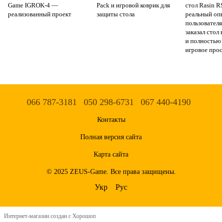
Game IGROK-4 —
Pack и игровой коврик для
стол Rasin 
реализованный проект
защиты стола
реальный оп
пользователя
заказал стол
и полностью
игровое про
066 787-3181
050 298-6731
067 440-4190
Контакты
Полная версия сайта
Карта сайта
© 2025 ZEUS-Game. Все права защищены.
Укр
Рус
Интернет-магазин создан с Хорошоп