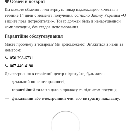
🛡
Обмен и возврат
Вы можете обменять или вернуть товар надлежащего качества в
течение 14 дней с момента получения, согласно Закону Украины «О
защите прав потребителей». Товар должен быть в ненарушенной
комплектации, без следов использования.
Гарантійне обслуговування
Маєте проблему з товаром? Ми допоможемо! Зв’яжіться з нами за
номером:
📞
050 298-6731
📞
067 440-4190
Для звернення в сервісний центр підготуйте, будь ласка:
детальний опис несправності;
гарантійний талон
з датою продажу та підписом покупця;
фіскальний або електронний чек
, або
витратну накладну
.