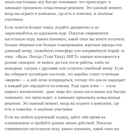
опыта настольных игр быстро понимают, что происходит, и
начинают принимать осмысленные решения. Это важный момент,
когда вы играете в компании, где есть и новички, и опытные
участники.
Если хочется больше темпа, играйте динамично и не
зацикливайтесь на идеальном ходе. Покупая современную
настольную игру, важно понимать, какой опыт вы хотите получить:
больше общения или больше планирования, короткие раунды или
длинный вечер, спокойную атмосферу или напряжённую борьбу за
очки. «Яцзы. Поезда (Train Yatzy) АНГЛ» хорошо вписывается в
разные сценарии: её можно достать после работы, взять на
выходные, сыграть с друзьями или устроить семейный вечер. Если
вы собираете коллекцию настолок, эта коробка станет отличным
«якорем» — к ней легко возвращаться, потому что она не надоедает
и каждый раз ощущается по‑новому. Ещё один плюс — «сила
первого впечатления»: даже люди без опыта настольных игр быстро
понимают, что происходит, и начинают принимать осмысленные
решения. Это важный момент, когда вы играете в компании, где
есть и новички, и опытные участники.
Если вы любите вдумчивый подход, дайте себе время на
планирование и пробуйте разные линии действий. Покупая
современную настольную игру, важно понимать, какой опыт вы