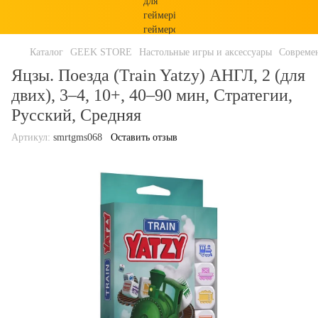
Каталог
GEEK STORE
Настольные игры и аксессуары
Совреме
Яцзы. Поезда (Train Yatzy) АНГЛ, 2 (для
двих), 3–4, 10+, 40–90 мин, Стратегии,
Русский, Средняя
Артикул:
smrtgms068
Оставить отзыв