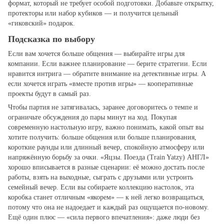
формат, который не требует особой подготовки. Добавьте открытку,
протекторы или набор кубиков — и получится цельный
«гиковский» подарок.
Подсказка по выбору
Если вам хочется больше общения — выбирайте игры для
компании. Если важнее планирование — берите стратегии. Если
нравится интрига — обратите внимание на детективные игры. А
если хочется играть «вместе против игры» — кооперативные
проекты будут в самый раз.
Чтобы партия не затягивалась, заранее договоритесь о темпе и
ограничьте обсуждения до пары минут на ход. Покупая
современную настольную игру, важно понимать, какой опыт вы
хотите получить: больше общения или больше планирования,
короткие раунды или длинный вечер, спокойную атмосферу или
напряжённую борьбу за очки. «Яцзы. Поезда (Train Yatzy) АНГЛ»
хорошо вписывается в разные сценарии: её можно достать после
работы, взять на выходные, сыграть с друзьями или устроить
семейный вечер. Если вы собираете коллекцию настолок, эта
коробка станет отличным «якорем» — к ней легко возвращаться,
потому что она не надоедает и каждый раз ощущается по‑новому.
Ещё один плюс — «сила первого впечатления»: даже люди без