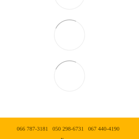
066 787-3181
050 298-6731
067 440-4190