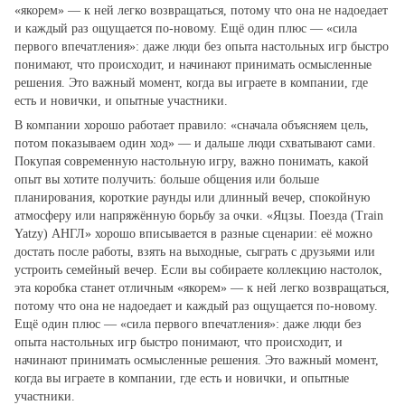
«якорем» — к ней легко возвращаться, потому что она не надоедает
и каждый раз ощущается по‑новому. Ещё один плюс — «сила
первого впечатления»: даже люди без опыта настольных игр быстро
понимают, что происходит, и начинают принимать осмысленные
решения. Это важный момент, когда вы играете в компании, где
есть и новички, и опытные участники.
В компании хорошо работает правило: «сначала объясняем цель,
потом показываем один ход» — и дальше люди схватывают сами.
Покупая современную настольную игру, важно понимать, какой
опыт вы хотите получить: больше общения или больше
планирования, короткие раунды или длинный вечер, спокойную
атмосферу или напряжённую борьбу за очки. «Яцзы. Поезда (Train
Yatzy) АНГЛ» хорошо вписывается в разные сценарии: её можно
достать после работы, взять на выходные, сыграть с друзьями или
устроить семейный вечер. Если вы собираете коллекцию настолок,
эта коробка станет отличным «якорем» — к ней легко возвращаться,
потому что она не надоедает и каждый раз ощущается по‑новому.
Ещё один плюс — «сила первого впечатления»: даже люди без
опыта настольных игр быстро понимают, что происходит, и
начинают принимать осмысленные решения. Это важный момент,
когда вы играете в компании, где есть и новички, и опытные
участники.