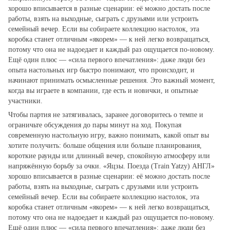
хорошо вписывается в разные сценарии: её можно достать после
работы, взять на выходные, сыграть с друзьями или устроить
семейный вечер. Если вы собираете коллекцию настолок, эта
коробка станет отличным «якорем» — к ней легко возвращаться,
потому что она не надоедает и каждый раз ощущается по‑новому.
Ещё один плюс — «сила первого впечатления»: даже люди без
опыта настольных игр быстро понимают, что происходит, и
начинают принимать осмысленные решения. Это важный момент,
когда вы играете в компании, где есть и новички, и опытные
участники.
Чтобы партия не затягивалась, заранее договоритесь о темпе и
ограничьте обсуждения до пары минут на ход. Покупая
современную настольную игру, важно понимать, какой опыт вы
хотите получить: больше общения или больше планирования,
короткие раунды или длинный вечер, спокойную атмосферу или
напряжённую борьбу за очки. «Яцзы. Поезда (Train Yatzy) АНГЛ»
хорошо вписывается в разные сценарии: её можно достать после
работы, взять на выходные, сыграть с друзьями или устроить
семейный вечер. Если вы собираете коллекцию настолок, эта
коробка станет отличным «якорем» — к ней легко возвращаться,
потому что она не надоедает и каждый раз ощущается по‑новому.
Ещё один плюс — «сила первого впечатления»: даже люди без