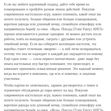
Если вы любите вдумчивый подход, дайте себе время на
планирование и пробуйте разные линии действий. Покупая
современную настольную игру, важно понимать, какой опыт вы
хотите получить: больше общения или больше планирования,
короткие раунды или длинный вечер, спокойную атмосферу или
напряжённую борьбу за очки. «Яцзы. Поезда (Train Yatzy) АНГЛ»
хорошо вписывается в разные сценарии: её можно достать после
работы, взять на выходные, сыграть с друзьями или устроить
семейный вечер. Если вы собираете коллекцию настолок, эта
коробка станет отличным «якорем» — к ней легко возвращаться,
потому что она не надоедает и каждый раз ощущается по‑новому.
Ещё один плюс — «сила первого впечатления»: даже люди без
опыта настольных игр быстро понимают, что происходит, и
начинают принимать осмысленные решения. Это важный момент,
когда вы играете в компании, где есть и новички, и опытные
участники.
Чтобы партия не затягивалась, заранее договоритесь о темпе и
ограничьте обсуждения до пары минут на ход. Покупая
современную настольную игру, важно понимать, какой опыт вы
хотите получить: больше общения или больше планирования,
короткие раунды или длинный вечер, спокойную атмосферу или
напряжённую борьбу за очки. «Яцзы. Поезда (Train Yatzy) АНГЛ»