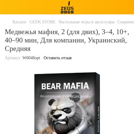
Каталог
GEEK STORE
Настольные игры и аксессуары
Совреме
Медвежья мафия, 2 (для двих), 3–4, 10+,
40–90 мин, Для компании, Украинский,
Средняя
Артикул:
W0048opt
Оставить отзыв