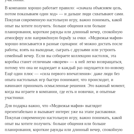
В компании хорошо работает правило: «сначала объясняем цель,
потом показываем один ход» — и дальше люди схватывают сами.
Покупая современную настольную игру, важно понимать, какой
опыт вы хотите получить: больше общения или больше
планирования, короткие раунды или длинный вечер, спокойную
атмосферу или напряжённую борьбу за очки. «Медвежья мафия»
хорошо вписывается в разные сценарии: её можно достать после
работы, взять на выходные, сыграть с друзьями или устроить
семейный вечер. Если вы собираете коллекцию настолок, эта
коробка станет отличным «якорем» — к ней легко возвращаться,
потому что она не надоедает и каждый раз ощущается по‑новому.
Ещё один плюс — «сила первого впечатления»: даже люди без
опыта настольных игр быстро понимают, что происходит, и
начинают принимать осмысленные решения. Это важный момент,
когда вы играете в компании, где есть и новички, и опытные
участники.
Для подарка важно, что «Медвежья мафия» выглядит
презентабельно и вызывает интерес уже на этапе распаковки.
Покупая современную настольную игру, важно понимать, какой
опыт вы хотите получить: больше общения или больше
планирования, короткие раунды или длинный вечер, спокойную