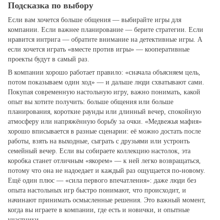
Подсказка по выбору
Если вам хочется больше общения — выбирайте игры для
компании. Если важнее планирование — берите стратегии. Если
нравится интрига — обратите внимание на детективные игры. А
если хочется играть «вместе против игры» — кооперативные
проекты будут в самый раз.
В компании хорошо работает правило: «сначала объясняем цель,
потом показываем один ход» — и дальше люди схватывают сами.
Покупая современную настольную игру, важно понимать, какой
опыт вы хотите получить: больше общения или больше
планирования, короткие раунды или длинный вечер, спокойную
атмосферу или напряжённую борьбу за очки. «Медвежья мафия»
хорошо вписывается в разные сценарии: её можно достать после
работы, взять на выходные, сыграть с друзьями или устроить
семейный вечер. Если вы собираете коллекцию настолок, эта
коробка станет отличным «якорем» — к ней легко возвращаться,
потому что она не надоедает и каждый раз ощущается по‑новому.
Ещё один плюс — «сила первого впечатления»: даже люди без
опыта настольных игр быстро понимают, что происходит, и
начинают принимать осмысленные решения. Это важный момент,
когда вы играете в компании, где есть и новички, и опытные
участники.