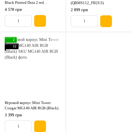
Black Printed Dota 2 red
(QBMS112_FB2U3)
(QBX3M_WBNU3PD2R)
4 570 грн
2 099 грн
2
12
Игровой корпус Mini Tower
Cougar MG140 AIR RGB (Black)
3 399 грн