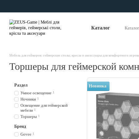
Перейти к основному контенту
Каталог
Катало
Опла
Отзы
Наши
Мебель для геймеров: геймерские столы, кресла и аксессуары для комфортного игров
Торшеры для геймерской ком
Раздел
Новинка
Умное освещение
1
Ночники
1
Освещение для геймерской
мебели
1
Торшеры
1
Бренд
Govee
1