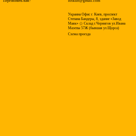
itrikub@gmail.com
Перезвонить вам?
Украина Офис г. Киев, проспект
Степана Бандеры, 8, здание «Завод
Маяк» ⚝ Склад г.Чернигов ул.Ивана
Мазепы 57Ж (бывшая ул.Щорса)
Схема проезда