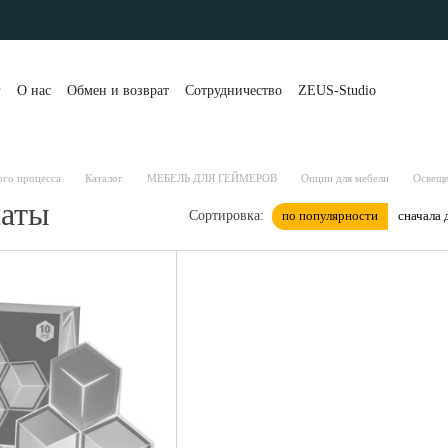
г
О нас
Обмен и возврат
Сотрудничество
ZEUS-Studio
та и доставка
Контакты
Бренды
Блог
Портфолио
вы о магазине
Публичная оферта
Рассрочка и кредит
 клиенты
Политика конфиденциальности
ого процесса
Каталог
МЕБЕЛЬ ДЛЯ ГЕЙМЕРОВ
Опции для мебели
Освеще
наты
по популярности
сначала 
Сортировка: