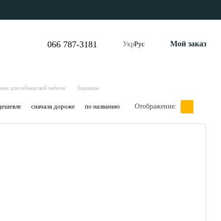
066 787-3181
Мой заказ
Укр
Рус
ние для геймерской мебели
Торшеры
дешевле
сначала дороже
по названию
Отображение: