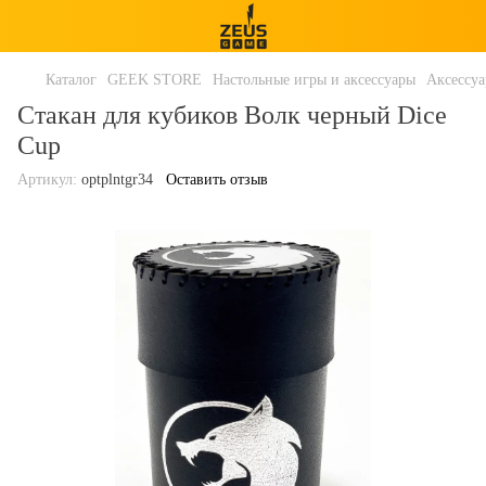
Каталог
GEEK STORE
Настольные игры и аксессуары
Аксессу
Стакан для кубиков Волк черный Dice
Cup
Артикул:
optplntgr34
Оставить отзыв