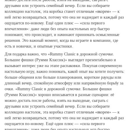
друзьями или устроить семейный вечер. Если вы собираете
коллекцию настолок, эта коробка станет отличным «якорем» — к
ней легко возвращаться, потому что она не надоедает и каждый раз
ощущается по‑новому. Ещё один плюс — «сила первого
впечатления»: даже люди без опыта настольных игр быстро
понимают, что происходит, и начинают принимать осмысленные
решения. Это важный момент, когда вы играете в компании, где
есть и новички, и опытные участники.
Для подарка важно, что «Rummy Classic в дорожной сумочке.
Большие фишки (Румми Классик)» выглядит презентабельно и
вызывает интерес уже на этапе распаковки. Покупая современную
настольную игру, важно понимать, какой опыт вы хотите получить:
больше общения или больше планирования, короткие раунды или
длинный вечер, спокойную атмосферу или напряжённую борьбу за
очки. «Rummy Classic в дорожной сумочке. Большие фишки
(Румми Классик)» хорошо вписывается в разные сценарии: её
можно достать после работы, взять на выходные, сыграть с
друзьями или устроить семейный вечер. Если вы собираете
коллекцию настолок, эта коробка станет отличным «якорем» — к
ней легко возвращаться, потому что она не надоедает и каждый раз
ощущается по‑новому. Ещё один плюс — «сила первого
впечатления»: даже люди без опыта настольных игр быстро