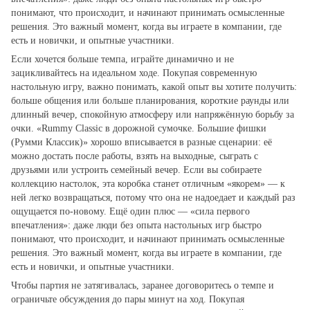
понимают, что происходит, и начинают принимать осмысленные
решения. Это важный момент, когда вы играете в компании, где
есть и новички, и опытные участники.
Если хочется больше темпа, играйте динамично и не
зацикливайтесь на идеальном ходе. Покупая современную
настольную игру, важно понимать, какой опыт вы хотите получить:
больше общения или больше планирования, короткие раунды или
длинный вечер, спокойную атмосферу или напряжённую борьбу за
очки. «Rummy Classic в дорожной сумочке. Большие фишки
(Румми Классик)» хорошо вписывается в разные сценарии: её
можно достать после работы, взять на выходные, сыграть с
друзьями или устроить семейный вечер. Если вы собираете
коллекцию настолок, эта коробка станет отличным «якорем» — к
ней легко возвращаться, потому что она не надоедает и каждый раз
ощущается по‑новому. Ещё один плюс — «сила первого
впечатления»: даже люди без опыта настольных игр быстро
понимают, что происходит, и начинают принимать осмысленные
решения. Это важный момент, когда вы играете в компании, где
есть и новички, и опытные участники.
Чтобы партия не затягивалась, заранее договоритесь о темпе и
ограничьте обсуждения до пары минут на ход. Покупая