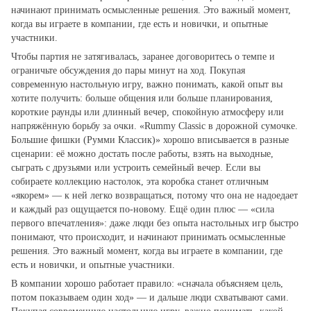
начинают принимать осмысленные решения. Это важный момент,
когда вы играете в компании, где есть и новички, и опытные
участники.
Чтобы партия не затягивалась, заранее договоритесь о темпе и
ограничьте обсуждения до пары минут на ход. Покупая
современную настольную игру, важно понимать, какой опыт вы
хотите получить: больше общения или больше планирования,
короткие раунды или длинный вечер, спокойную атмосферу или
напряжённую борьбу за очки. «Rummy Classic в дорожной сумочке.
Большие фишки (Румми Классик)» хорошо вписывается в разные
сценарии: её можно достать после работы, взять на выходные,
сыграть с друзьями или устроить семейный вечер. Если вы
собираете коллекцию настолок, эта коробка станет отличным
«якорем» — к ней легко возвращаться, потому что она не надоедает
и каждый раз ощущается по‑новому. Ещё один плюс — «сила
первого впечатления»: даже люди без опыта настольных игр быстро
понимают, что происходит, и начинают принимать осмысленные
решения. Это важный момент, когда вы играете в компании, где
есть и новички, и опытные участники.
В компании хорошо работает правило: «сначала объясняем цель,
потом показываем один ход» — и дальше люди схватывают сами.