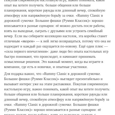
Покупая современную настольную игру, важно понимать, какой
опыт вы хотите получить: больше общения или больше
планирования, короткие раунды или длинный вечер, спокойную
атмосферу или напряжённую борьбу за очки. «Rummy Classic в
дорожной сумочке. Большие фишки (Румми Классик)» хорошо
вписывается в разные сценарии: её можно достать после работы,
взять на выходные, сыграть с друзьями или устроить семейный
вечер. Если вы собираете коллекцию настолок, эта коробка станет
отличным «якорем» — к ней легко возвращаться, потому что она не
надоедает и каждый раз ощущается по‑новому. Ещё один плюс —
«сила первого впечатления»: даже люди без опыта настольных игр
быстро понимают, что происходит, и начинают принимать
осмысленные решения. Это важный момент, когда вы играете в
компании, где есть и новички, и опытные участники.
Для подарка важно, что «Rummy Classic в дорожной сумочке.
Большие фишки (Румми Классик)» выглядит презентабельно и
вызывает интерес уже на этапе распаковки. Покупая современную
настольную игру, важно понимать, какой опыт вы хотите получить:
больше общения или больше планирования, короткие раунды или
длинный вечер, спокойную атмосферу или напряжённую борьбу за
очки. «Rummy Classic в дорожной сумочке. Большие фишки
(Румми Классик)» хорошо вписывается в разные сценарии: её
можно достать после работы, взять на выходные, сыграть с