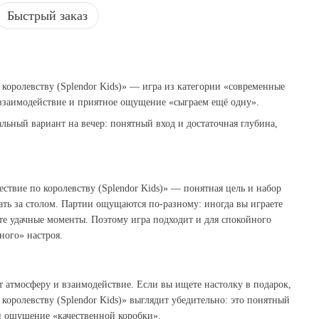
Быстрый заказ
 королевству (Splendor Kids)» — игра из категории «современные
 взаимодействие и приятное ощущение «сыграем ещё одну».
альный вариант на вечер: понятный вход и достаточная глубина,
ствие по королевству (Splendor Kids)» — понятная цель и набор
ть за столом. Партии ощущаются по‑разному: иногда вы играете
ите удачные моменты. Поэтому игра подходит и для спокойного
ного» настроя.
ит атмосферу и взаимодействие. Если вы ищете настолку в подарок,
королевству (Splendor Kids)» выглядит убедительно: это понятный
и ощущение «качественной коробки».