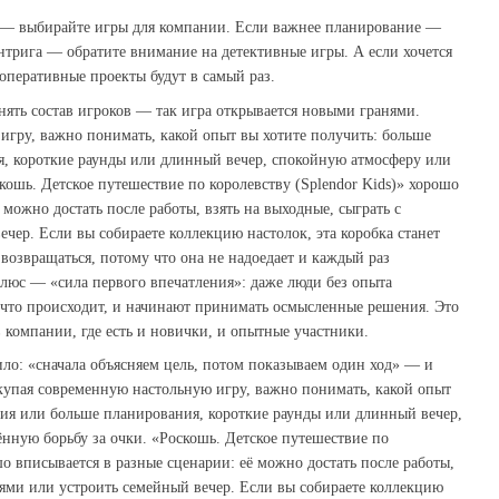
 — выбирайте игры для компании. Если важнее планирование —
интрига — обратите внимание на детективные игры. А если хочется
оперативные проекты будут в самый раз.
енять состав игроков — так игра открывается новыми гранями.
гру, важно понимать, какой опыт вы хотите получить: больше
, короткие раунды или длинный вечер, спокойную атмосферу или
кошь. Детское путешествие по королевству (Splendor Kids)» хорошо
 можно достать после работы, взять на выходные, сыграть с
чер. Если вы собираете коллекцию настолок, эта коробка станет
возвращаться, потому что она не надоедает и каждый раз
люс — «сила первого впечатления»: даже люди без опыта
 что происходит, и начинают принимать осмысленные решения. Это
в компании, где есть и новички, и опытные участники.
ло: «сначала объясняем цель, потом показываем один ход» — и
купая современную настольную игру, важно понимать, какой опыт
ния или больше планирования, короткие раунды или длинный вечер,
нную борьбу за очки. «Роскошь. Детское путешествие по
шо вписывается в разные сценарии: её можно достать после работы,
зьями или устроить семейный вечер. Если вы собираете коллекцию