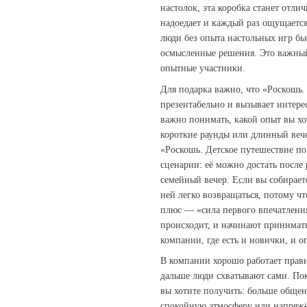
настолок, эта коробка станет отли
надоедает и каждый раз ощущаетс
люди без опыта настольных игр бы
осмысленные решения. Это важный 
опытные участники.
Для подарка важно, что «Роскошь. 
презентабельно и вызывает интере
важно понимать, какой опыт вы х
короткие раунды или длинный веч
«Роскошь. Детское путешествие по 
сценарии: её можно достать после 
семейный вечер. Если вы собирает
ней легко возвращаться, потому ч
плюс — «сила первого впечатления
происходит, и начинают принимать
компании, где есть и новички, и 
В компании хорошо работает прави
дальше люди схватывают сами. По
вы хотите получить: больше обще
спокойную атмосферу или напряжё