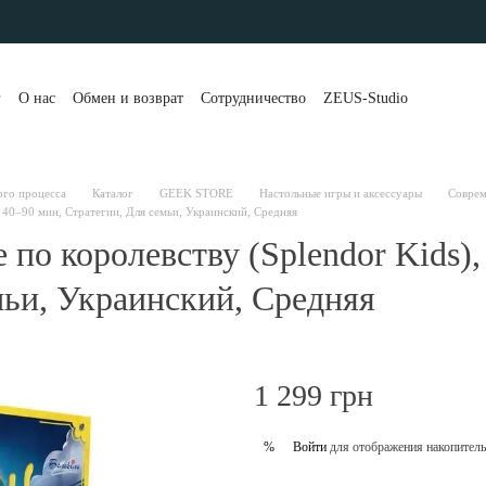
г
О нас
Обмен и возврат
Сотрудничество
ZEUS-Studio
та и доставка
Контакты
Бренды
Блог
Портфолио
вы о магазине
Публичная оферта
Рассрочка и кредит
 клиенты
Политика конфиденциальности
ого процесса
Каталог
GEEK STORE
Настольные игры и аксессуары
Соврем
+, 40–90 мин, Стратегии, Для семьи, Украинский, Средняя
по королевству (Splendor Kids), 2
мьи, Украинский, Средняя
1 299 грн
Войти
для отображения накопитель
%