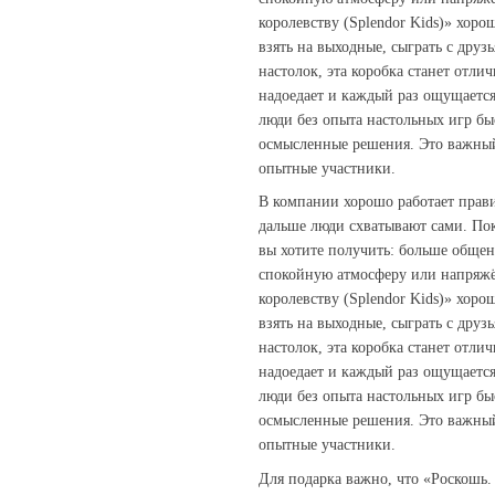
королевству (Splendor Kids)» хоро
взять на выходные, сыграть с дру
настолок, эта коробка станет отли
надоедает и каждый раз ощущаетс
люди без опыта настольных игр бы
осмысленные решения. Это важный 
опытные участники.
В компании хорошо работает прави
дальше люди схватывают сами. По
вы хотите получить: больше обще
спокойную атмосферу или напряжё
королевству (Splendor Kids)» хоро
взять на выходные, сыграть с дру
настолок, эта коробка станет отли
надоедает и каждый раз ощущаетс
люди без опыта настольных игр бы
осмысленные решения. Это важный 
опытные участники.
Для подарка важно, что «Роскошь. 