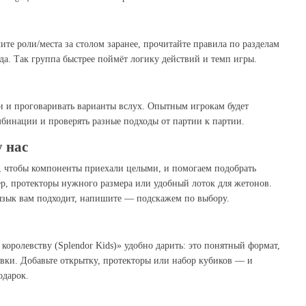
ите роли/места за столом заранее, прочитайте правила по разделам
да. Так группа быстрее поймёт логику действий и темп игры.
и и проговаривать варианты вслух. Опытным игрокам будет
бинации и проверять разные подходы от партии к партии.
у нас
, чтобы компоненты приехали целыми, и помогаем подобрать
, протекторы нужного размера или удобный лоток для жетонов.
/язык вам подходит, напишите — подскажем по выбору.
королевству (Splendor Kids)» удобно дарить: это понятный формат,
овки. Добавьте открытку, протекторы или набор кубиков — и
одарок.