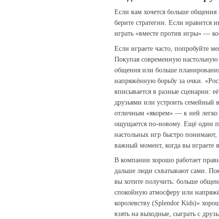
Если вам хочется больше общения
берите стратегии. Если нравится 
играть «вместе против игры» — ко
Если играете часто, попробуйте м
Покупая современную настольную и
общения или больше планирования
напряжённую борьбу за очки. «Рос
вписывается в разные сценарии: её
друзьями или устроить семейный ве
отличным «якорем» — к ней легко 
ощущается по‑новому. Ещё один п
настольных игр быстро понимают,
важный момент, когда вы играете 
В компании хорошо работает прави
дальше люди схватывают сами. По
вы хотите получить: больше обще
спокойную атмосферу или напряжё
королевству (Splendor Kids)» хоро
взять на выходные, сыграть с дру