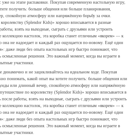
с уже на этапе распаковки. Покупая современную настольную игру,
отите получить: больше общения или больше планирования,
ер, спокойную атмосферу или напряжённую борьбу за очки.
королевству (Splendor Kids)» хорошо вписывается в разные
работы, взять на выходные, сыграть с друзьями или устроить
е коллекцию настолок, эта коробка станет отличным «якорем» — к
то она не надоедает и каждый раз ощущается по‑новому. Ещё один
»: даже люди без опыта настольных игр быстро понимают, что
 осмысленные решения. Это важный момент, когда вы играете в
опытные участники.
те динамично и не зацикливайтесь на идеальном ходе. Покупая
жно понимать, какой опыт вы хотите получить: больше общения или
аунды или длинный вечер, спокойную атмосферу или напряжённую
 путешествие по королевству (Splendor Kids)» хорошо вписывается в
 после работы, взять на выходные, сыграть с друзьями или устроить
е коллекцию настолок, эта коробка станет отличным «якорем» — к
то она не надоедает и каждый раз ощущается по‑новому. Ещё один
»: даже люди без опыта настольных игр быстро понимают, что
 осмысленные решения. Это важный момент, когда вы играете в
опытные участники.