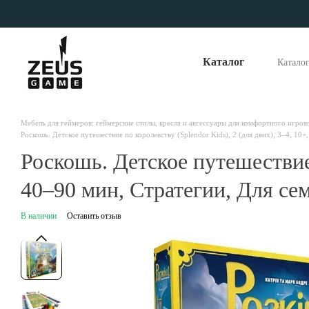
Перейти к основному контенту
Каталог
Катало
Опла
Отзы
Наши
Мебель для геймеров: геймерские столы, кресла и аксессуары для комфортного игров
Роскошь. Детское путешествие по королевству (Splendor Kids), 2 (для двих), 3–4, 10
Роскошь. Детское путешествие 
40–90 мин, Стратегии, Для се
В наличии
Оставить отзыв