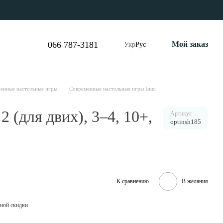
066 787-3181
Мой заказ
Укр
Рус
енные настольные игры
Современные настольные игры Інші
 (для двих), 3–4, 10+,
Артикул
optinsh185
К сравнению
В желания
ной скидки