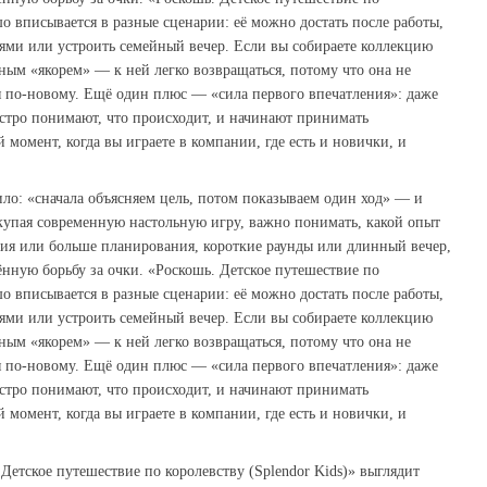
шо вписывается в разные сценарии: её можно достать после работы,
зьями или устроить семейный вечер. Если вы собираете коллекцию
чным «якорем» — к ней легко возвращаться, потому что она не
я по‑новому. Ещё один плюс — «сила первого впечатления»: даже
стро понимают, что происходит, и начинают принимать
момент, когда вы играете в компании, где есть и новички, и
ло: «сначала объясняем цель, потом показываем один ход» — и
купая современную настольную игру, важно понимать, какой опыт
ния или больше планирования, короткие раунды или длинный вечер,
нную борьбу за очки. «Роскошь. Детское путешествие по
шо вписывается в разные сценарии: её можно достать после работы,
зьями или устроить семейный вечер. Если вы собираете коллекцию
чным «якорем» — к ней легко возвращаться, потому что она не
я по‑новому. Ещё один плюс — «сила первого впечатления»: даже
стро понимают, что происходит, и начинают принимать
момент, когда вы играете в компании, где есть и новички, и
Детское путешествие по королевству (Splendor Kids)» выглядит