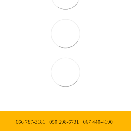
066 787-3181
050 298-6731
067 440-4190