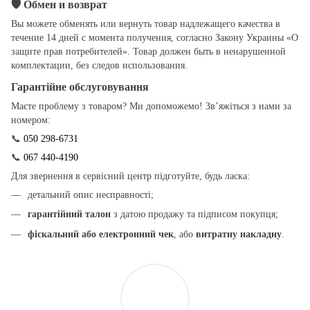
🛡
Обмен и возврат
Вы можете обменять или вернуть товар надлежащего качества в
течение 14 дней с момента получения, согласно Закону Украины «О
защите прав потребителей». Товар должен быть в ненарушенной
комплектации, без следов использования.
Гарантійне обслуговування
Маєте проблему з товаром? Ми допоможемо! Зв’яжіться з нами за
номером:
📞
050 298-6731
📞
067 440-4190
Для звернення в сервісний центр підготуйте, будь ласка:
детальний опис несправності;
гарантійний талон
з датою продажу та підписом покупця;
фіскальний або електронний чек
, або
витратну накладну
.