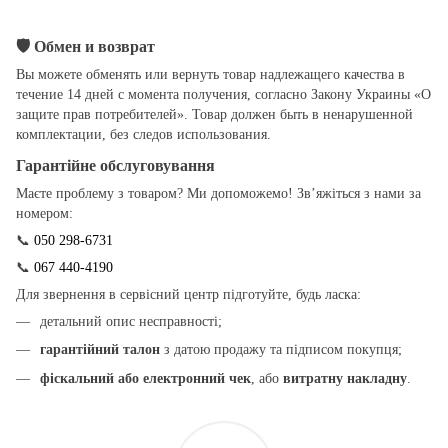
🛡
Обмен и возврат
Вы можете обменять или вернуть товар надлежащего качества в
течение 14 дней с момента получения, согласно Закону Украины «О
защите прав потребителей». Товар должен быть в ненарушенной
комплектации, без следов использования.
Гарантійне обслуговування
Маєте проблему з товаром? Ми допоможемо! Зв’яжіться з нами за
номером:
📞
050 298-6731
📞
067 440-4190
Для звернення в сервісний центр підготуйте, будь ласка:
детальний опис несправності;
гарантійний талон
з датою продажу та підписом покупця;
фіскальний або електронний чек
, або
витратну накладну
.