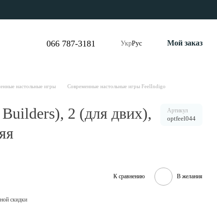
066 787-3181
Мой заказ
Укр
Рус
енные настольные игры
Современные настольные игры FeelIndigo
uilders), 2 (для двих),
Артикул
optfeel044
яя
К сравнению
В желания
ной скидки