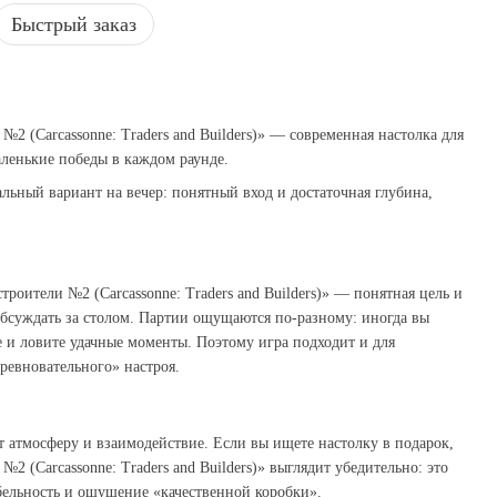
Быстрый заказ
№2 (Carcassonne: Traders and Builders)» — современная настолка для
аленькие победы в каждом раунде.
альный вариант на вечер: понятный вход и достаточная глубина,
троители №2 (Carcassonne: Traders and Builders)» — понятная цель и
бсуждать за столом. Партии ощущаются по‑разному: иногда вы
е и ловите удачные моменты. Поэтому игра подходит и для
оревновательного» настроя.
ит атмосферу и взаимодействие. Если вы ищете настолку в подарок,
№2 (Carcassonne: Traders and Builders)» выглядит убедительно: это
бельность и ощущение «качественной коробки».