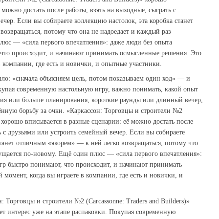
 можно достать после работы, взять на выходные, сыграть с
чер. Если вы собираете коллекцию настолок, эта коробка станет
возвращаться, потому что она не надоедает и каждый раз
люс — «сила первого впечатления»: даже люди без опыта
 что происходит, и начинают принимать осмысленные решения. Это
в компании, где есть и новички, и опытные участники.
ло: «сначала объясняем цель, потом показываем один ход» — и
купая современную настольную игру, важно понимать, какой опыт
ния или больше планирования, короткие раунды или длинный вечер,
нную борьбу за очки. «Каркаcсон: Торговцы и строители №2
)» хорошо вписывается в разные сценарии: её можно достать после
ь с друзьями или устроить семейный вечер. Если вы собираете
станет отличным «якорем» — к ней легко возвращаться, потому что
ущается по‑новому. Ещё один плюс — «сила первого впечатления»:
гр быстро понимают, что происходит, и начинают принимать
момент, когда вы играете в компании, где есть и новички, и
: Торговцы и строители №2 (Carcassonne: Traders and Builders)»
ет интерес уже на этапе распаковки. Покупая современную