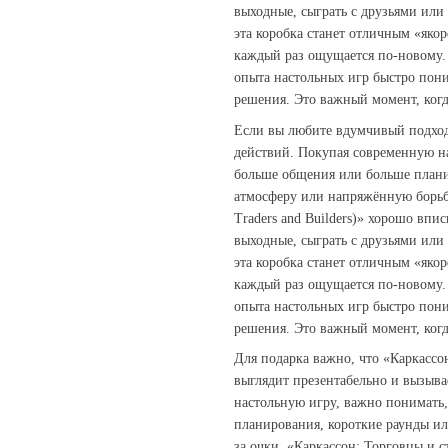
выходные, сыграть с друзьями или
эта коробка станет отличным «якор
каждый раз ощущается по‑новому.
опыта настольных игр быстро пон
решения. Это важный момент, когд
Если вы любите вдумчивый подход,
действий. Покупая современную на
больше общения или больше плани
атмосферу или напряжённую борьбу
Traders and Builders)» хорошо впи
выходные, сыграть с друзьями или
эта коробка станет отличным «якор
каждый раз ощущается по‑новому.
опыта настольных игр быстро пон
решения. Это важный момент, когд
Для подарка важно, что «Каркаcсон
выглядит презентабельно и вызыва
настольную игру, важно понимать,
планирования, короткие раунды и
за очки. «Каркаcсон: Торговцы и с