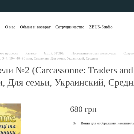
г
О нас
Обмен и возврат
Сотрудничество
ZEUS-Studio
та и доставка
Контакты
Бренды
Блог
Портфолио
вы о магазине
Публичная оферта
Рассрочка и кредит
 клиенты
Политика конфиденциальности
ого процесса
Каталог
GEEK STORE
Настольные игры и аксессуары
Соврем
), 3–4, 10+, 40–90 мин, Стратегии, Для семьи, Украинский, Средняя
и №2 (Carcassonne: Traders and B
ии, Для семьи, Украинский, Средн
680 грн
Войти
для отображения накопитель
%