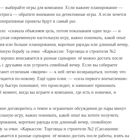
 — выбирайте игры для компании. Если важнее планирование —
интрига — обратите внимание на детективные игры. А если хочется
оперативные проекты будут в самый раз.
ло: «сначала объясняем цель, потом показываем один ход» — и
купая современную настольную игру, важно понимать, какой опыт
ния или больше планирования, короткие раунды или длинный вечер,
нную борьбу за очки. «Каркаcсон: Торговцы и строители №2
)» хорошо вписывается в разные сценарии: её можно достать после
ь с друзьями или устроить семейный вечер. Если вы собираете
станет отличным «якорем» — к ней легко возвращаться, потому что
ущается по‑новому. Ещё один плюс — «сила первого впечатления»:
гр быстро понимают, что происходит, и начинают принимать
момент, когда вы играете в компании, где есть и новички, и
анее договоритесь о темпе и ограничьте обсуждения до пары минут
ольную игру, важно понимать, какой опыт вы хотите получить:
рования, короткие раунды или длинный вечер, спокойную
 за очки. «Каркаcсон: Торговцы и строители №2 (Carcassonne:
сывается в разные сценарии: её можно достать после работы, взять на