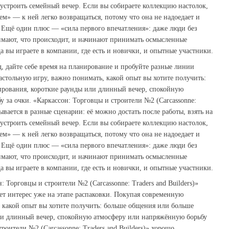
 устроить семейный вечер. Если вы собираете коллекцию настолок,
ем» — к ней легко возвращаться, потому что она не надоедает и
 Ещё один плюс — «сила первого впечатления»: даже люди без
имают, что происходит, и начинают принимать осмысленные
а вы играете в компании, где есть и новички, и опытные участники.
 дайте себе время на планирование и пробуйте разные линии
стольную игру, важно понимать, какой опыт вы хотите получить:
рования, короткие раунды или длинный вечер, спокойную
 за очки. «Каркаcсон: Торговцы и строители №2 (Carcassonne:
сывается в разные сценарии: её можно достать после работы, взять на
 устроить семейный вечер. Если вы собираете коллекцию настолок,
ем» — к ней легко возвращаться, потому что она не надоедает и
 Ещё один плюс — «сила первого впечатления»: даже люди без
имают, что происходит, и начинают принимать осмысленные
а вы играете в компании, где есть и новички, и опытные участники.
: Торговцы и строители №2 (Carcassonne: Traders and Builders)»
ет интерес уже на этапе распаковки. Покупая современную
 какой опыт вы хотите получить: больше общения или больше
ли длинный вечер, спокойную атмосферу или напряжённую борьбу
троители №2 (Carcassonne: Traders and Builders)» хорошо