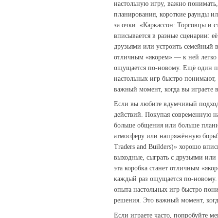
настольную игру, важно понимать,
планирования, короткие раунды и
за очки. «Каркаcсон: Торговцы и с
вписывается в разные сценарии: её
друзьями или устроить семейный ве
отличным «якорем» — к ней легко 
ощущается по‑новому. Ещё один п
настольных игр быстро понимают,
важный момент, когда вы играете 
Если вы любите вдумчивый подход,
действий. Покупая современную на
больше общения или больше плани
атмосферу или напряжённую борьбу
Traders and Builders)» хорошо впи
выходные, сыграть с друзьями или
эта коробка станет отличным «якор
каждый раз ощущается по‑новому.
опыта настольных игр быстро пон
решения. Это важный момент, когд
Если играете часто, попробуйте м