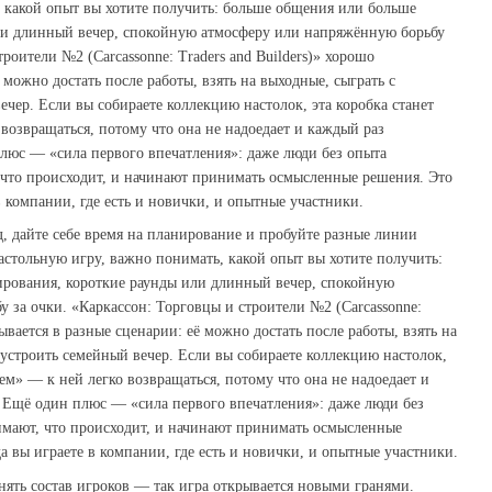
 какой опыт вы хотите получить: больше общения или больше
ли длинный вечер, спокойную атмосферу или напряжённую борьбу
троители №2 (Carcassonne: Traders and Builders)» хорошо
 можно достать после работы, взять на выходные, сыграть с
чер. Если вы собираете коллекцию настолок, эта коробка станет
возвращаться, потому что она не надоедает и каждый раз
люс — «сила первого впечатления»: даже люди без опыта
 что происходит, и начинают принимать осмысленные решения. Это
в компании, где есть и новички, и опытные участники.
 дайте себе время на планирование и пробуйте разные линии
стольную игру, важно понимать, какой опыт вы хотите получить:
рования, короткие раунды или длинный вечер, спокойную
 за очки. «Каркаcсон: Торговцы и строители №2 (Carcassonne:
сывается в разные сценарии: её можно достать после работы, взять на
 устроить семейный вечер. Если вы собираете коллекцию настолок,
ем» — к ней легко возвращаться, потому что она не надоедает и
 Ещё один плюс — «сила первого впечатления»: даже люди без
имают, что происходит, и начинают принимать осмысленные
а вы играете в компании, где есть и новички, и опытные участники.
енять состав игроков — так игра открывается новыми гранями.