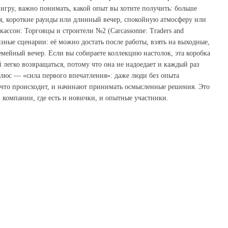
гру, важно понимать, какой опыт вы хотите получить: больше
, короткие раунды или длинный вечер, спокойную атмосферу или
аcсон: Торговцы и строители №2 (Carcassonne: Traders and
азные сценарии: её можно достать после работы, взять на выходные,
емейный вечер. Если вы собираете коллекцию настолок, эта коробка
 легко возвращаться, потому что она не надоедает и каждый раз
люс — «сила первого впечатления»: даже люди без опыта
 что происходит, и начинают принимать осмысленные решения. Это
в компании, где есть и новички, и опытные участники.