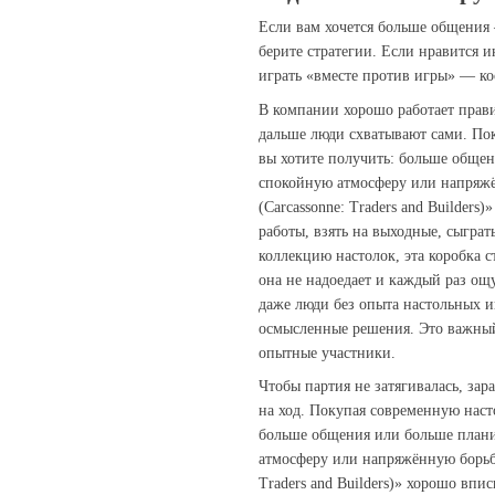
Если вам хочется больше общения
берите стратегии. Если нравится 
играть «вместе против игры» — ко
В компании хорошо работает прави
дальше люди схватывают сами. По
вы хотите получить: больше обще
спокойную атмосферу или напряжё
(Carcassonne: Traders and Builders
работы, взять на выходные, сыграт
коллекцию настолок, эта коробка 
она не надоедает и каждый раз ощ
даже люди без опыта настольных и
осмысленные решения. Это важный 
опытные участники.
Чтобы партия не затягивалась, зар
на ход. Покупая современную наст
больше общения или больше плани
атмосферу или напряжённую борьбу
Traders and Builders)» хорошо впи