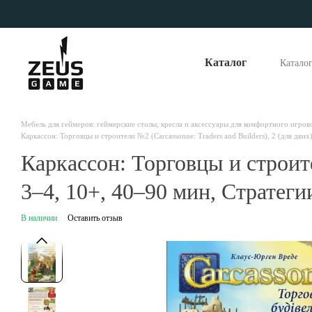
Перейти к основному контенту
Каталог
Катало
Опла
Отзы
Наши
Мебель для геймеров: геймерские столы, кресла и аксессуары для комфортного игров
Каркаcсон: Торговцы и строители №2 (Carcassonne: Traders and Builders), 2 (для двих
Каркаcсон: Торговцы и строител
3–4, 10+, 40–90 мин, Стратег
В наличии
Оставить отзыв