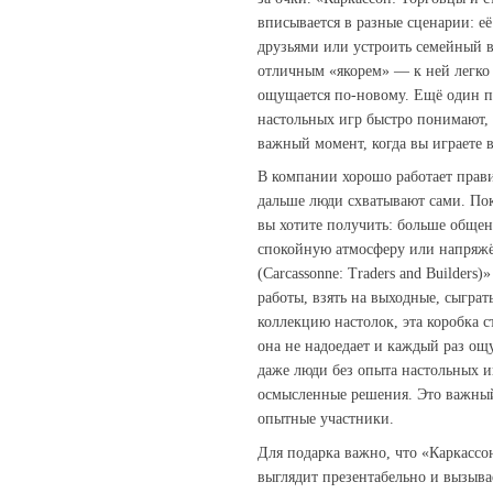
вписывается в разные сценарии: её
друзьями или устроить семейный ве
отличным «якорем» — к ней легко 
ощущается по‑новому. Ещё один п
настольных игр быстро понимают,
важный момент, когда вы играете 
В компании хорошо работает прави
дальше люди схватывают сами. По
вы хотите получить: больше обще
спокойную атмосферу или напряжё
(Carcassonne: Traders and Builders
работы, взять на выходные, сыграт
коллекцию настолок, эта коробка 
она не надоедает и каждый раз ощ
даже люди без опыта настольных и
осмысленные решения. Это важный 
опытные участники.
Для подарка важно, что «Каркаcсон
выглядит презентабельно и вызыва