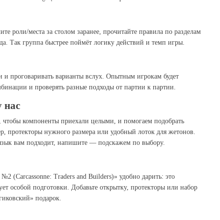
ите роли/места за столом заранее, прочитайте правила по разделам
да. Так группа быстрее поймёт логику действий и темп игры.
и и проговаривать варианты вслух. Опытным игрокам будет
бинации и проверять разные подходы от партии к партии.
у нас
, чтобы компоненты приехали целыми, и помогаем подобрать
, протекторы нужного размера или удобный лоток для жетонов.
/язык вам подходит, напишите — подскажем по выбору.
2 (Carcassonne: Traders and Builders)» удобно дарить: это
ует особой подготовки. Добавьте открытку, протекторы или набор
гиковский» подарок.