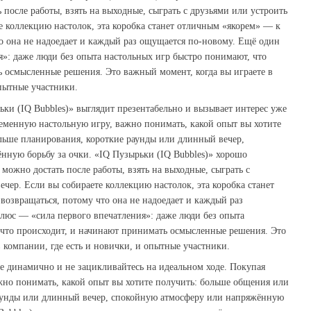
 после работы, взять на выходные, сыграть с друзьями или устроить
е коллекцию настолок, эта коробка станет отличным «якорем» — к
то она не надоедает и каждый раз ощущается по‑новому. Ещё один
»: даже люди без опыта настольных игр быстро понимают, что
 осмысленные решения. Это важный момент, когда вы играете в
опытные участники.
ьки (IQ Bubbles)» выглядит презентабельно и вызывает интерес уже
ременную настольную игру, важно понимать, какой опыт вы хотите
льше планирования, короткие раунды или длинный вечер,
нную борьбу за очки. «IQ Пузырьки (IQ Bubbles)» хорошо
 можно достать после работы, взять на выходные, сыграть с
чер. Если вы собираете коллекцию настолок, эта коробка станет
возвращаться, потому что она не надоедает и каждый раз
люс — «сила первого впечатления»: даже люди без опыта
 что происходит, и начинают принимать осмысленные решения. Это
в компании, где есть и новички, и опытные участники.
те динамично и не зацикливайтесь на идеальном ходе. Покупая
жно понимать, какой опыт вы хотите получить: больше общения или
аунды или длинный вечер, спокойную атмосферу или напряжённую