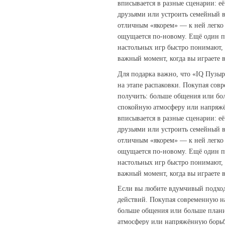
вписывается в разные сценарии: её
друзьями или устроить семейный ве
отличным «якорем» — к ней легко 
ощущается по‑новому. Ещё один п
настольных игр быстро понимают,
важный момент, когда вы играете 
Для подарка важно, что «IQ Пузыр
на этапе распаковки. Покупая сов
получить: больше общения или бо
спокойную атмосферу или напряжё
вписывается в разные сценарии: её
друзьями или устроить семейный ве
отличным «якорем» — к ней легко 
ощущается по‑новому. Ещё один п
настольных игр быстро понимают,
важный момент, когда вы играете 
Если вы любите вдумчивый подход,
действий. Покупая современную на
больше общения или больше плани
атмосферу или напряжённую борьбу