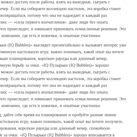
 можно достать после работы, взять на выходные, сыграть с
чер. Если вы собираете коллекцию настолок, эта коробка станет
возвращаться, потому что она не надоедает и каждый раз
люс — «сила первого впечатления»: даже люди без опыта
 что происходит, и начинают принимать осмысленные решения. Это
в компании, где есть и новички, и опытные участники.
ьки (IQ Bubbles)» выглядит презентабельно и вызывает интерес уже
ременную настольную игру, важно понимать, какой опыт вы хотите
льше планирования, короткие раунды или длинный вечер,
нную борьбу за очки. «IQ Пузырьки (IQ Bubbles)» хорошо
 можно достать после работы, взять на выходные, сыграть с
чер. Если вы собираете коллекцию настолок, эта коробка станет
возвращаться, потому что она не надоедает и каждый раз
люс — «сила первого впечатления»: даже люди без опыта
 что происходит, и начинают принимать осмысленные решения. Это
в компании, где есть и новички, и опытные участники.
 дайте себе время на планирование и пробуйте разные линии
стольную игру, важно понимать, какой опыт вы хотите получить:
рования, короткие раунды или длинный вечер, спокойную
 за очки. «IQ Пузырьки (IQ Bubbles)» хорошо вписывается в