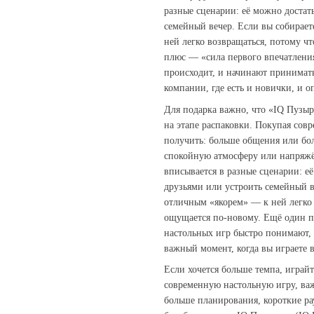
разные сценарии: её можно достать
семейный вечер. Если вы собирает
ней легко возвращаться, потому ч
плюс — «сила первого впечатления
происходит, и начинают принимать
компании, где есть и новички, и 
Для подарка важно, что «IQ Пузыр
на этапе распаковки. Покупая сов
получить: больше общения или бо
спокойную атмосферу или напряжё
вписывается в разные сценарии: её
друзьями или устроить семейный ве
отличным «якорем» — к ней легко 
ощущается по‑новому. Ещё один п
настольных игр быстро понимают,
важный момент, когда вы играете 
Если хочется больше темпа, играй
современную настольную игру, ва
больше планирования, короткие р