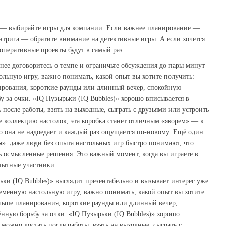
 — выбирайте игры для компании. Если важнее планирование —
интрига — обратите внимание на детективные игры. А если хочется
оперативные проекты будут в самый раз.
анее договоритесь о темпе и ограничьте обсуждения до пары минут
ольную игру, важно понимать, какой опыт вы хотите получить:
рования, короткие раунды или длинный вечер, спокойную
 за очки. «IQ Пузырьки (IQ Bubbles)» хорошо вписывается в
 после работы, взять на выходные, сыграть с друзьями или устроить
е коллекцию настолок, эта коробка станет отличным «якорем» — к
то она не надоедает и каждый раз ощущается по‑новому. Ещё один
»: даже люди без опыта настольных игр быстро понимают, что
 осмысленные решения. Это важный момент, когда вы играете в
опытные участники.
ьки (IQ Bubbles)» выглядит презентабельно и вызывает интерес уже
ременную настольную игру, важно понимать, какой опыт вы хотите
льше планирования, короткие раунды или длинный вечер,
нную борьбу за очки. «IQ Пузырьки (IQ Bubbles)» хорошо
 можно достать после работы, взять на выходные, сыграть с