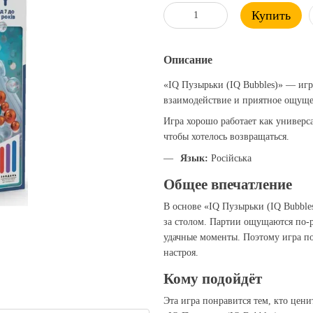
Купить
Описание
«IQ Пузырьки (IQ Bubbles)» — игр
взаимодействие и приятное ощуще
Игра хорошо работает как универс
чтобы хотелось возвращаться.
Язык:
Російська
Общее впечатление
В основе «IQ Пузырьки (IQ Bubble
за столом. Партии ощущаются по‑р
удачные моменты. Поэтому игра по
настроя.
Кому подойдёт
Эта игра понравится тем, кто цен