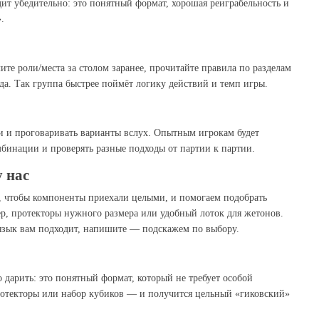
дит убедительно: это понятный формат, хорошая реиграбельность и
.
ите роли/места за столом заранее, прочитайте правила по разделам
да. Так группа быстрее поймёт логику действий и темп игры.
и и проговаривать варианты вслух. Опытным игрокам будет
бинации и проверять разные подходы от партии к партии.
у нас
, чтобы компоненты приехали целыми, и помогаем подобрать
, протекторы нужного размера или удобный лоток для жетонов.
/язык вам подходит, напишите — подскажем по выбору.
 дарить: это понятный формат, который не требует особой
ротекторы или набор кубиков — и получится цельный «гиковский»