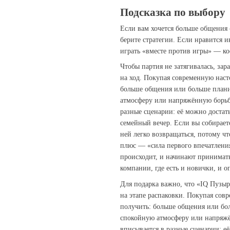
Подсказка по выбору
Если вам хочется больше общения
берите стратегии. Если нравится 
играть «вместе против игры» — ко
Чтобы партия не затягивалась, зар
на ход. Покупая современную наст
больше общения или больше плани
атмосферу или напряжённую борьбу
разные сценарии: её можно достать
семейный вечер. Если вы собирает
ней легко возвращаться, потому ч
плюс — «сила первого впечатления
происходит, и начинают принимать
компании, где есть и новички, и 
Для подарка важно, что «IQ Пузыр
на этапе распаковки. Покупая сов
получить: больше общения или бо
спокойную атмосферу или напряжё
вписывается в разные сценарии: её