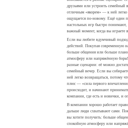
друзьями или устроить семейный ве
отличным «якорем» — к ней легко 
ощущается по‑новому. Ещё один п
настольных игр быстро понимают,
важный момент, когда вы играете 
Если вы любите вдумчивый подход,
действий. Покупая современную на
больше общения или больше плани
атмосферу или напряжённую борьбу
разные сценарии: её можно достать
семейный вечер. Если вы собирает
ней легко возвращаться, потому ч
плюс — «сила первого впечатления
происходит, и начинают принимать
компании, где есть и новички, и 
В компании хорошо работает прави
дальше люди схватывают сами. По
вы хотите получить: больше обще
спокойную атмосферу или напряжё