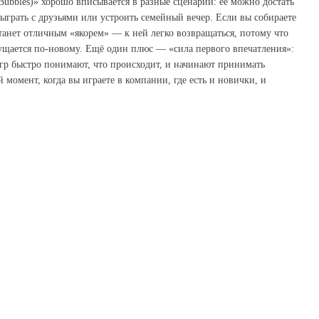
Bubbles)» хорошо вписывается в разные сценарии: её можно достать
сыграть с друзьями или устроить семейный вечер. Если вы собираете
станет отличным «якорем» — к ней легко возвращаться, потому что
ущается по‑новому. Ещё один плюс — «сила первого впечатления»:
гр быстро понимают, что происходит, и начинают принимать
момент, когда вы играете в компании, где есть и новички, и