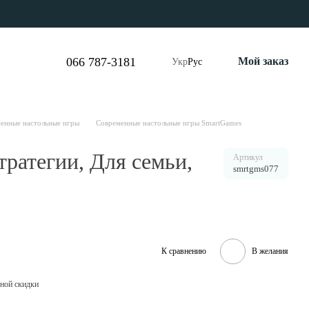
066 787-3181
Мой заказ
Укр
Рус
енные настольные игры
Современные настольные игры SmartGames
тратегии, Для семьи,
Артикул
smrtgms077
К сравнению
В желания
ной скидки