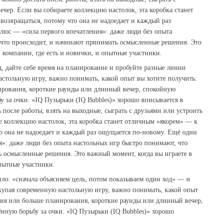
чер. Если вы собираете коллекцию настолок, эта коробка станет
возвращаться, потому что она не надоедает и каждый раз
люс — «сила первого впечатления»: даже люди без опыта
 что происходит, и начинают принимать осмысленные решения. Это
в компании, где есть и новички, и опытные участники.
 дайте себе время на планирование и пробуйте разные линии
стольную игру, важно понимать, какой опыт вы хотите получить:
рования, короткие раунды или длинный вечер, спокойную
 за очки. «IQ Пузырьки (IQ Bubbles)» хорошо вписывается в
 после работы, взять на выходные, сыграть с друзьями или устроить
е коллекцию настолок, эта коробка станет отличным «якорем» — к
то она не надоедает и каждый раз ощущается по‑новому. Ещё один
»: даже люди без опыта настольных игр быстро понимают, что
 осмысленные решения. Это важный момент, когда вы играете в
опытные участники.
ло: «сначала объясняем цель, потом показываем один ход» — и
купая современную настольную игру, важно понимать, какой опыт
ния или больше планирования, короткие раунды или длинный вечер,
нную борьбу за очки. «IQ Пузырьки (IQ Bubbles)» хорошо