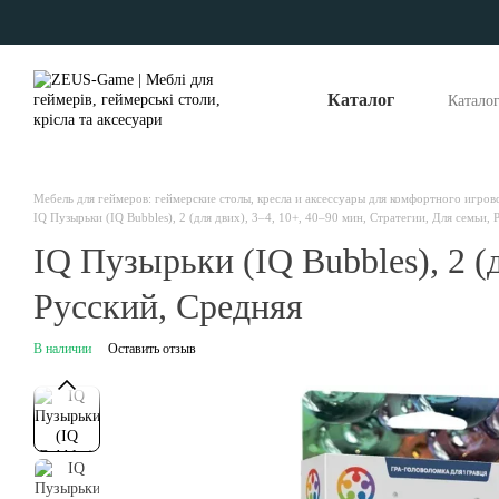
Перейти к основному контенту
Каталог
Катало
Опла
Отзы
Наши
Мебель для геймеров: геймерские столы, кресла и аксессуары для комфортного игров
IQ Пузырьки (IQ Bubbles), 2 (для двих), 3–4, 10+, 40–90 мин, Стратегии, Для семьи, 
IQ Пузырьки (IQ Bubbles), 2 (
Русский, Средняя
В наличии
Оставить отзыв