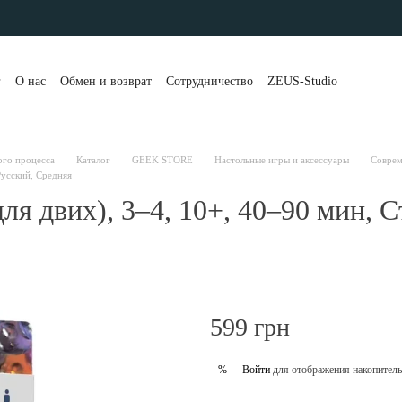
г
О нас
Обмен и возврат
Сотрудничество
ZEUS-Studio
та и доставка
Контакты
Бренды
Блог
Портфолио
вы о магазине
Публичная оферта
Рассрочка и кредит
 клиенты
Политика конфиденциальности
ого процесса
Каталог
GEEK STORE
Настольные игры и аксессуары
Соврем
Русский, Средняя
для двих), 3–4, 10+, 40–90 мин, С
599 грн
Войти
для отображения накопитель
%