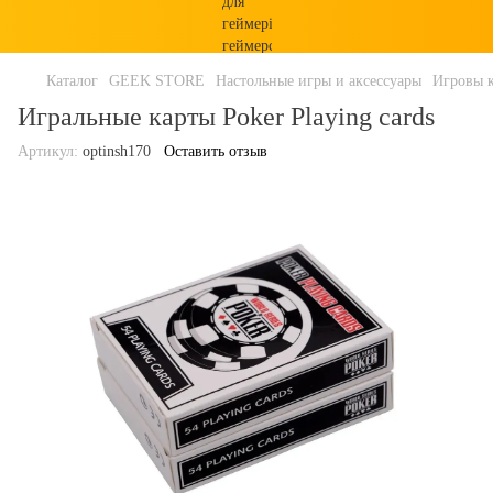
Каталог
GEEK STORE
Настольные игры и аксессуары
Игровы 
Игральные карты Poker Playing cards
Артикул:
optinsh170
Оставить отзыв