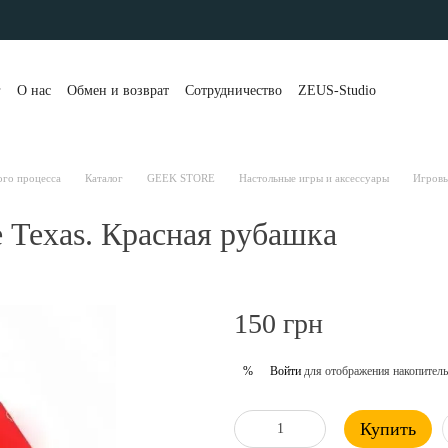
г
О нас
Обмен и возврат
Сотрудничество
ZEUS-Studio
та и доставка
Контакты
Бренды
Блог
Портфолио
вы о магазине
Публичная оферта
Рассрочка и кредит
 клиенты
Политика конфиденциальности
ого процесса
Каталог
GEEK STORE
Настольные игры и аксессуары
Игровы
 Texas. Красная рубашка
150 грн
Войти
для отображения накопитель
%
Купить