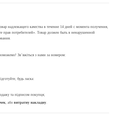
овар надлежащего качества в течение 14 дней с момента получения,
те прав потребителей». Товар должен быть в ненарушенной
ования.
оможемо! Зв’яжіться з нами за номером:
дготуйте, будь ласка:
одажу та підписом покупця;
чек
, або
витратну накладну
.