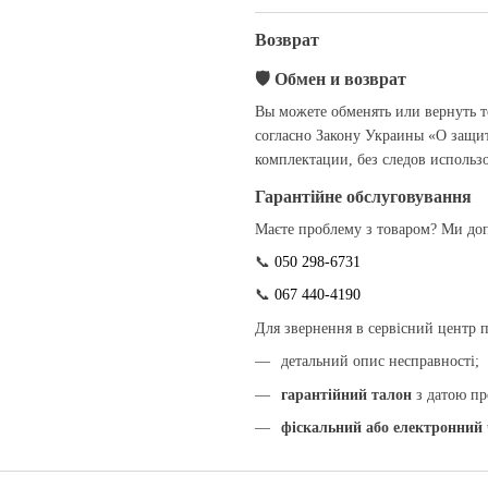
Возврат
🛡
Обмен и возврат
Вы можете обменять или вернуть т
согласно Закону Украины «О защи
комплектации, без следов использ
Гарантійне обслуговування
Маєте проблему з товаром? Ми доп
📞
050 298-6731
📞
067 440-4190
Для звернення в сервісний центр пі
детальний опис несправності;
гарантійний талон
з датою пр
фіскальний або електронний 