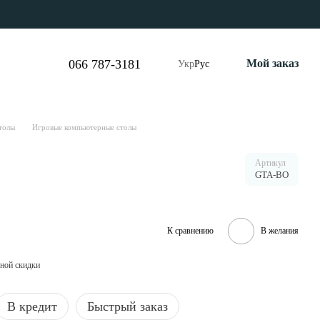
066 787-3181
Мой заказ
Укр
Рус
толы
Игровые компьютерные столы
Артикул
GTA-BO
К сравнению
В желания
ной скидки
В кредит
Быстрый заказ