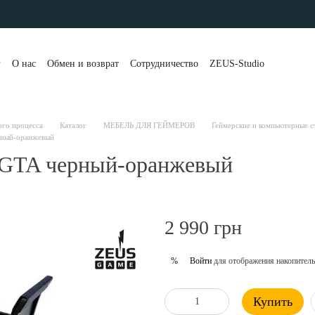
г
О нас
Обмен и возврат
Сотрудничество
ZEUS-Studio
та и доставка
Контакты
Бренды
Блог
Портфолио
вы о магазине
Публичная оферта
Рассрочка и кредит
 клиенты
Политика конфиденциальности
ого процесса
Каталог
МЕБЕЛЬ ДЛЯ ГЕЙМЕРОВ
Геймерские и компьютерные с
рный-оранжевый
 GTA черный-оранжевый
2 990 грн
Войти
для отображения накопитель
%
Купить