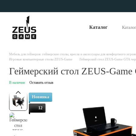
Перейти к основному контенту
Каталог
Катало
Опла
Отзы
Наши
Мебель для геймеров: геймерские столы, кресла и аксессуары для комфортного игров
Игровые компьютерные столы ZEUS-Game
Геймерский стол ZEUS-Game GTA че
Геймерский стол ZEUS-Game
В наличии
Оставить отзыв
Новинка
12