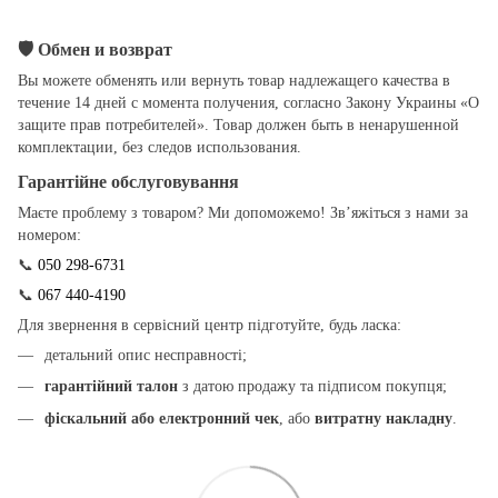
🛡
Обмен и возврат
Вы можете обменять или вернуть товар надлежащего качества в
течение 14 дней с момента получения, согласно Закону Украины «О
защите прав потребителей». Товар должен быть в ненарушенной
комплектации, без следов использования.
Гарантійне обслуговування
Маєте проблему з товаром? Ми допоможемо! Зв’яжіться з нами за
номером:
📞
050 298-6731
📞
067 440-4190
Для звернення в сервісний центр підготуйте, будь ласка:
детальний опис несправності;
гарантійний талон
з датою продажу та підписом покупця;
фіскальний або електронний чек
, або
витратну накладну
.