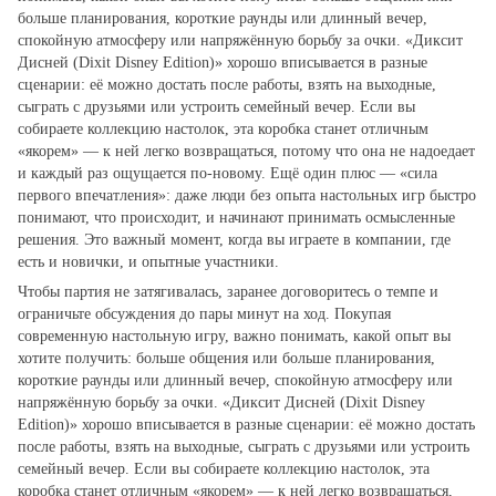
больше планирования, короткие раунды или длинный вечер,
спокойную атмосферу или напряжённую борьбу за очки. «Диксит
Дисней (Dixit Disney Edition)» хорошо вписывается в разные
сценарии: её можно достать после работы, взять на выходные,
сыграть с друзьями или устроить семейный вечер. Если вы
собираете коллекцию настолок, эта коробка станет отличным
«якорем» — к ней легко возвращаться, потому что она не надоедает
и каждый раз ощущается по‑новому. Ещё один плюс — «сила
первого впечатления»: даже люди без опыта настольных игр быстро
понимают, что происходит, и начинают принимать осмысленные
решения. Это важный момент, когда вы играете в компании, где
есть и новички, и опытные участники.
Чтобы партия не затягивалась, заранее договоритесь о темпе и
ограничьте обсуждения до пары минут на ход. Покупая
современную настольную игру, важно понимать, какой опыт вы
хотите получить: больше общения или больше планирования,
короткие раунды или длинный вечер, спокойную атмосферу или
напряжённую борьбу за очки. «Диксит Дисней (Dixit Disney
Edition)» хорошо вписывается в разные сценарии: её можно достать
после работы, взять на выходные, сыграть с друзьями или устроить
семейный вечер. Если вы собираете коллекцию настолок, эта
коробка станет отличным «якорем» — к ней легко возвращаться,