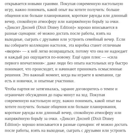
открывается новыми гранями. Покупая современную настольную
игру, важно понимать, какой опыт вы хотите получить: больше
общения или больше планирования, короткие раунды или длинный
вечер, спокойную атмосферу или напряжённую борьбу за очки.
«Диксит Дисней (Dixit Disney Edition)» хорошо вписывается в
разные сценарии: её можно достать после работы, взять на
выходные, сыграть с друзьями или устроить семейный вечер. Если
вы собираете коллекцию настолок, эта коробка станет отличным
«якорем» — к ней легко возвращаться, потому что она не надоедает
и каждый раз ощущается по‑новому. Ещё один плюс — «сила
первого впечатления»: даже люди без опыта настольных игр быстро
понимают, что происходит, и начинают принимать осмысленные
решения. Это важный момент, когда вы играете в компании, где
есть и новички, и опытные участники.
Чтобы партия не затягивалась, заранее договоритесь о темпе и
ограничьте обсуждения до пары минут на ход. Покупая
современную настольную игру, важно понимать, какой опыт вы
хотите получить: больше общения или больше планирования,
короткие раунды или длинный вечер, спокойную атмосферу или
напряжённую борьбу за очки. «Диксит Дисней (Dixit Disney
Edition)» хорошо вписывается в разные сценарии: её можно достать
после работы, взять на выходные, сыграть с друзьями или устроить