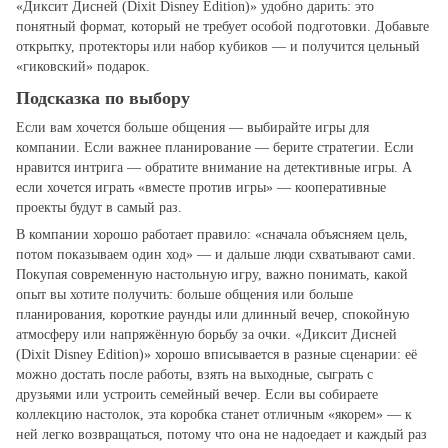
«Диксит Дисней (Dixit Disney Edition)» удобно дарить: это
понятный формат, который не требует особой подготовки. Добавьте
открытку, протекторы или набор кубиков — и получится цельный
«гиковский» подарок.
Подсказка по выбору
Если вам хочется больше общения — выбирайте игры для
компании. Если важнее планирование — берите стратегии. Если
нравится интрига — обратите внимание на детективные игры. А
если хочется играть «вместе против игры» — кооперативные
проекты будут в самый раз.
В компании хорошо работает правило: «сначала объясняем цель,
потом показываем один ход» — и дальше люди схватывают сами.
Покупая современную настольную игру, важно понимать, какой
опыт вы хотите получить: больше общения или больше
планирования, короткие раунды или длинный вечер, спокойную
атмосферу или напряжённую борьбу за очки. «Диксит Дисней
(Dixit Disney Edition)» хорошо вписывается в разные сценарии: её
можно достать после работы, взять на выходные, сыграть с
друзьями или устроить семейный вечер. Если вы собираете
коллекцию настолок, эта коробка станет отличным «якорем» — к
ней легко возвращаться, потому что она не надоедает и каждый раз