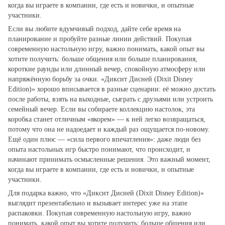
когда вы играете в компании, где есть и новички, и опытные
участники.
Если вы любите вдумчивый подход, дайте себе время на
планирование и пробуйте разные линии действий. Покупая
современную настольную игру, важно понимать, какой опыт вы
хотите получить: больше общения или больше планирования,
короткие раунды или длинный вечер, спокойную атмосферу или
напряжённую борьбу за очки. «Диксит Дисней (Dixit Disney
Edition)» хорошо вписывается в разные сценарии: её можно достать
после работы, взять на выходные, сыграть с друзьями или устроить
семейный вечер. Если вы собираете коллекцию настолок, эта
коробка станет отличным «якорем» — к ней легко возвращаться,
потому что она не надоедает и каждый раз ощущается по‑новому.
Ещё один плюс — «сила первого впечатления»: даже люди без
опыта настольных игр быстро понимают, что происходит, и
начинают принимать осмысленные решения. Это важный момент,
когда вы играете в компании, где есть и новички, и опытные
участники.
Для подарка важно, что «Диксит Дисней (Dixit Disney Edition)»
выглядит презентабельно и вызывает интерес уже на этапе
распаковки. Покупая современную настольную игру, важно
понимать, какой опыт вы хотите получить: больше общения или