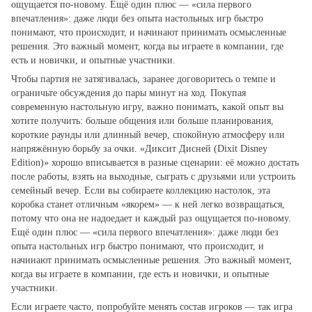
ощущается по‑новому. Ещё один плюс — «сила первого
впечатления»: даже люди без опыта настольных игр быстро
понимают, что происходит, и начинают принимать осмысленные
решения. Это важный момент, когда вы играете в компании, где
есть и новички, и опытные участники.
Чтобы партия не затягивалась, заранее договоритесь о темпе и
ограничьте обсуждения до пары минут на ход. Покупая
современную настольную игру, важно понимать, какой опыт вы
хотите получить: больше общения или больше планирования,
короткие раунды или длинный вечер, спокойную атмосферу или
напряжённую борьбу за очки. «Диксит Дисней (Dixit Disney
Edition)» хорошо вписывается в разные сценарии: её можно достать
после работы, взять на выходные, сыграть с друзьями или устроить
семейный вечер. Если вы собираете коллекцию настолок, эта
коробка станет отличным «якорем» — к ней легко возвращаться,
потому что она не надоедает и каждый раз ощущается по‑новому.
Ещё один плюс — «сила первого впечатления»: даже люди без
опыта настольных игр быстро понимают, что происходит, и
начинают принимать осмысленные решения. Это важный момент,
когда вы играете в компании, где есть и новички, и опытные
участники.
Если играете часто, попробуйте менять состав игроков — так игра