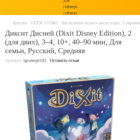
Каталог
GEEK STORE
Настольные игры и аксессуары
Совреме
Диксит Дисней (Dixit Disney Edition), 2
(для двих), 3–4, 10+, 40–90 мин, Для
семьи, Русский, Средняя
Артикул:
igromopt102
Оставить отзыв