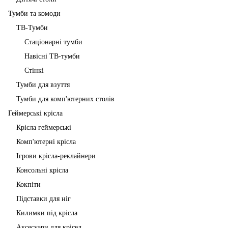
Тумби та комоди
ТВ-Тумби
Стаціонарні тумби
Навісні ТВ-тумби
Стінкі
Тумби для взуття
Тумби для комп'ютерних столів
Геймерські крісла
Крісла геймерські
Комп'ютерні крісла
Ігрови крісла-реклайнери
Консольні крісла
Кокпіти
Підставки для ніг
Килимки під крісла
Аксесуари для крісел