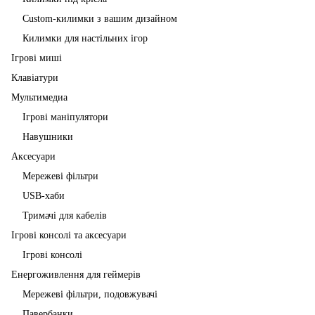
Custom-килимки з вашим дизайном
Килимки для настільних ігор
Ігрові миші
Клавіатури
Мультимедиа
Ігрові маніпулятори
Навушники
Аксесуари
Мережеві фільтри
USB-хаби
Тримачі для кабелів
Ігрові консолі та аксесуари
Ігрові консолі
Енергоживлення для геймерів
Мережеві фільтри, подовжувачі
Павербанки