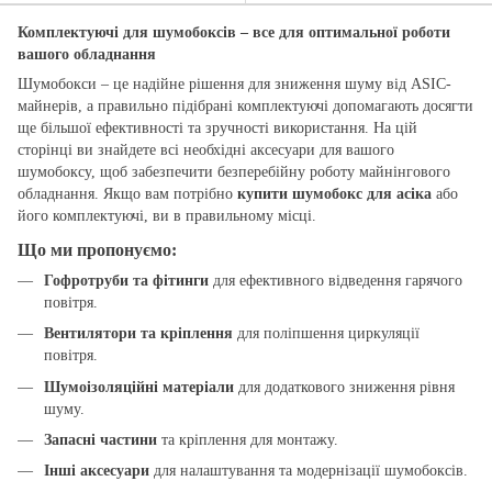
Комплектуючі для шумобоксів – все для оптимальної роботи
вашого обладнання
Шумобокси – це надійне рішення для зниження шуму від ASIC-
майнерів, а правильно підібрані комплектуючі допомагають досягти
ще більшої ефективності та зручності використання. На цій
сторінці ви знайдете всі необхідні аксесуари для вашого
шумобоксу, щоб забезпечити безперебійну роботу майнінгового
обладнання. Якщо вам потрібно
купити шумобокс для асіка
або
його комплектуючі, ви в правильному місці.
Що ми пропонуємо:
Гофротруби та фітинги
для ефективного відведення гарячого
повітря.
Вентилятори та кріплення
для поліпшення циркуляції
повітря.
Шумоізоляційні матеріали
для додаткового зниження рівня
шуму.
Запасні частини
та кріплення для монтажу.
Інші аксесуари
для налаштування та модернізації шумобоксів.