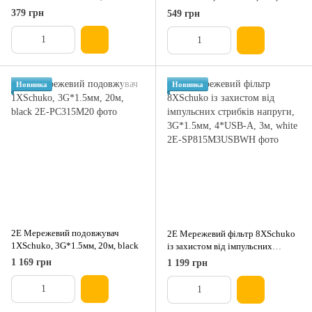
3G*1.5мм2, 3м, black
379 грн
549 грн
Новинка
Новинка
2E Мережевий подовжувач
2E Мережевий фільтр 8XSchuko
1XSchuko, 3G*1.5мм, 20м, black
із захистом від імпульсних
стрибків напруги, 3G*1.5мм,
1 169 грн
1 199 грн
4*USB-A, 3м, white