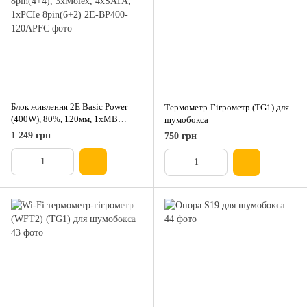
Блок живлення 2E Basic Power
Термометр-Гігрометр (TG1) для
(400W), 80%, 120мм, 1xMB
шумобокса
24pin(20+4), 1xCPU 8pin(4+4),
1 249 грн
750 грн
3xMolex, 4xSATA, 1xPCIe
8pin(6+2)