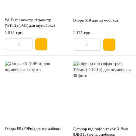
Wi-Fi термометр-гігрометр
Опора S19 для шумобокса
(WFT2) (TG1) для шумобокса
1 875 грн
1 125 грн
Опора E9 (E9Pro) для шумобокса
Діфузор під гофро трубу 315мм
(DIF315) для шумобокса