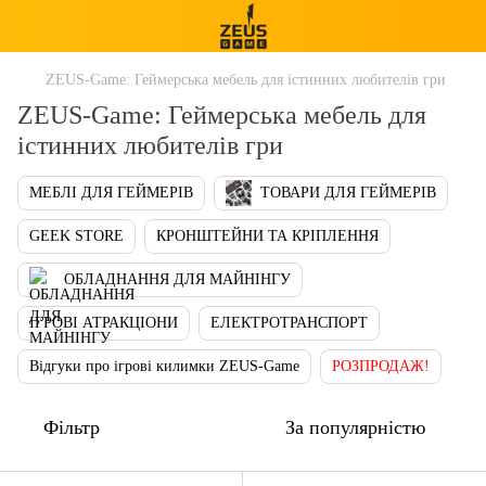
ZEUS-Game: Геймерська мебель для істинних любителів гри
ZEUS-Game: Геймерська мебель для
істинних любителів гри
МЕБЛІ ДЛЯ ГЕЙМЕРІВ
ТОВАРИ ДЛЯ ГЕЙМЕРІВ
GEEK STORE
КРОНШТЕЙНИ ТА КРІПЛЕННЯ
ОБЛАДНАННЯ ДЛЯ МАЙНІНГУ
ІГРОВІ АТРАКЦІОНИ
ЕЛЕКТРОТРАНСПОРТ
Відгуки про ігрові килимки ZEUS-Game
РОЗПРОДАЖ!
Фільтр
За популярністю