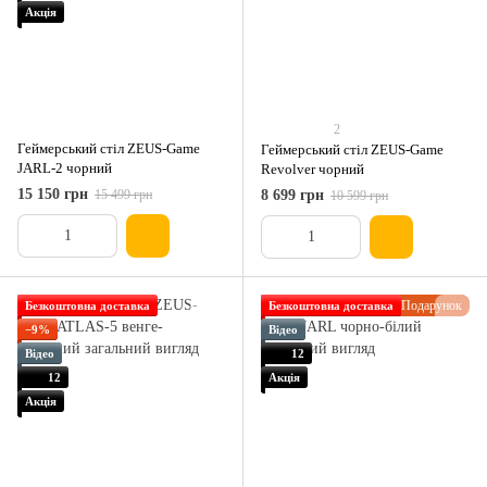
Акція
2
Геймерський стіл ZEUS-Game
Геймерський стіл ZEUS-Game
JARL-2 чорний
Revolver чорний
15 150 грн
15 499 грн
8 699 грн
10 599 грн
Подарунок
Безкоштовна доставка
Безкоштовна доставка
−9%
Відео
Відео
12
12
Акція
Акція