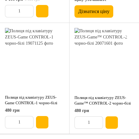
Дізнатися ціну
Полиця під клавіатуру ZEUS-
Полиця під клавіатуру ZEUS-
Game CONTROL-1 чорно-білі
Game™ CONTROL-2 чорно-білі
480 грн
480 грн