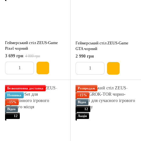
Геймерський стіл ZEUS-Game
Геймерський стіл ZEUS-Game
Pixel чорний
GTA чорний
3 699 грн
4 000 грн
2 990 грн
Безкоштовна доставка
Розпродаж
Новинка
−15%
−15%
Відео
Відео
12
12
Акція