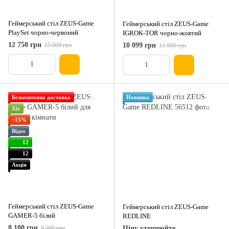
Геймерський стіл ZEUS-Game
Геймерський стіл ZEUS-Game
PlaySet чорно-червоний
IGROK-TOR чорно-жовтий
12 750 грн
15 000 грн
10 099 грн
11 900 грн
Безкоштовна доставка
Новинка
Хіт
−15%
Відео
12
12
Акція
Геймерський стіл ZEUS-Game
Геймерський стіл ZEUS-Game
GAMER-5 білий
REDLINE
8 100 грн
9 500 грн
Ціну уточнюйте