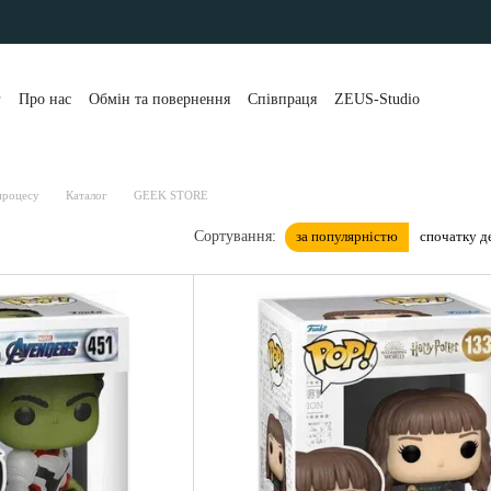
г
Про нас
Обмін та повернення
Співпраця
ZEUS-Studio
та і доставка
Контакти
Бренди
Блог
Портфоліо
уки про магазин
Публічна оферта
Розстрочка та кредит
 клієнти
Політика конфіденційності
 процесу
Каталог
GEEK STORE
за популярністю
спочатку 
Сортування: