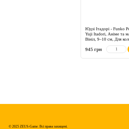
Юдзі Ітадорі - Funko P
Yuji Itadori, Аніме та 
Вініл, 9–10 см, Для ко
945 грн
© 2025 ZEUS-Game. Всі права захищені.