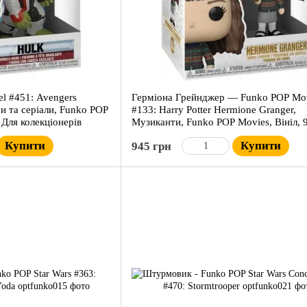
el #451: Avengers
Герміона Грейнджер — Funko POP Mo
 та серіали, Funko POP
#133: Harry Potter Hermione Granger,
, Для колекціонерів
Музиканти, Funko POP Movies, Вініл, 
Для колекціонерів
Купити
Купити
945 грн