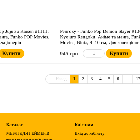
op Jujutsu Kaisen #1111:
Ренгоку - Funko Pop Demon Slayer #13
манґа, Funko POP Movies,
Kyojuro Rengoku, Аніме та манґа, Fu
лекціонерів
Movies, Вініл, 9–10 см, Для колекціоне
Купити
Купити
945 грн
Назад
1
2
3
4
5
6
...
1
Каталог
Клієнтам
МЕБЛІ ДЛЯ ГЕЙМЕРІВ
Вхід до кабінету