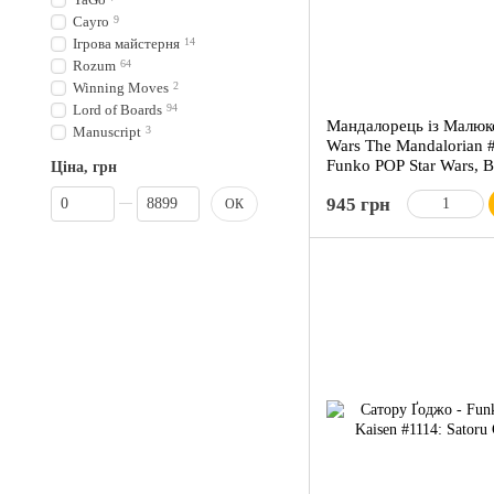
Cayro
9
Ігрова майстерня
14
Rozum
64
Winning Moves
2
Lord of Boards
94
Мандалорець із Малюко
Manuscript
3
Wars The Mandalorian #
Funko POP Star Wars, В
Ціна, грн
колекціонерів
Від Ціна, грн
До Ціна, грн
945 грн
ОК