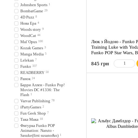
Johnshen Sports
1
BombatGame
29
4D Puzz
8
Нова Ера
4
Woods story
9
WoodCat
44
Люк з Йодою - Funko P
Mal`Opus
100
Training Luke with Yod
Kozak Games
3
Funko POP Star Wars, В
Manga Media
5
колекціонерів
Lelekan
7
845 грн
Funko
337
READBERRY
50
Ранок
24
Барри Аллен - Funko Pop!
Movies DC #1336: The
Flash
1
Varvar Publishing
78
iPartyGames
2
Fun Geek Shop
7
Така Мака
18
Фигурка Funko POP
Animation: Naruto -
Sasuke(first susano&o)
1