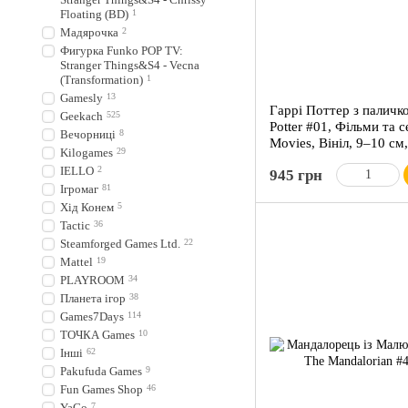
Floating (BD)
1
Мадярочка
2
Фигурка Funko POP TV:
Stranger Things&S4 - Vecna
(Transformation)
1
Gamesly
13
Гаррі Поттер з паличк
Geekach
525
Potter #01, Фільми та 
Вечорниці
8
Movies, Вініл, 9–10 см
Kilogames
29
IELLO
2
945 грн
Ігромаг
81
Хід Конем
5
Tactic
36
Steamforged Games Ltd.
22
Mattel
19
PLAYROOM
34
Планета ігор
38
Games7Days
114
ТОЧКА Games
10
Інші
62
Pakufuda Games
9
Fun Games Shop
46
YaGo
7