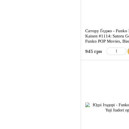
Сатору Ґоджо - Funko 
Kaisen #1114: Satoru G
Funko POP Movies, Віні
колекціонерів
945 грн