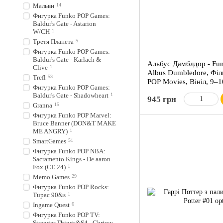
Мальви
14
Фигурка Funko POP Games:
Baldur's Gate - Astarion
W/CH
1
Третя Планета
5
Фигурка Funko POP Games:
Baldur's Gate - Karlach &
Альбус Дамблдор - Funk
Clive
1
Albus Dumbledore, Філ
Trefl
53
POP Movies, Вініл, 9–1
Фигурка Funko POP Games:
Baldur's Gate - Shadowheart
1
945 грн
Granna
15
Фигурка Funko POP Marvel:
Bruce Banner (DON&T MAKE
ME ANGRY)
1
SmartGames
51
Фигурка Funko POP NBA:
Sacramento Kings - De aaron
Fox (CE 24)
1
Memo Games
29
Фигурка Funko POP Rocks:
Tupac 90&s
1
Ingame Quest
6
Фигурка Funko POP TV:
Stranger Things&S4 - Chrissy