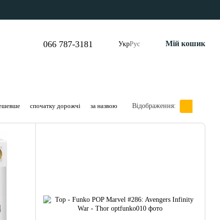
066 787-3181
Мій кошик
Укр
Рус
дешевше
спочатку дорожчі
за назвою
Відображення: