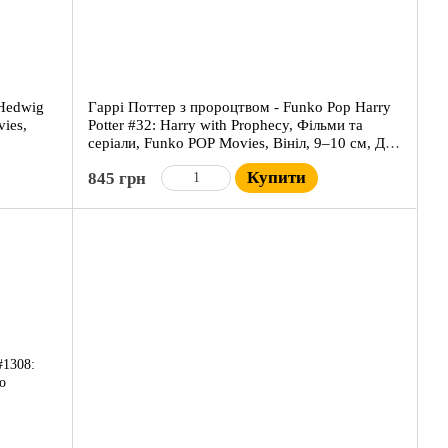
 Hedwig
Гаррі Поттер з пророцтвом - Funko Pop Harry
ies,
Potter #32: Harry with Prophecy, Фільми та
серіали, Funko POP Movies, Вініл, 9–10 см, Для
колекціонерів
Купити
845 грн