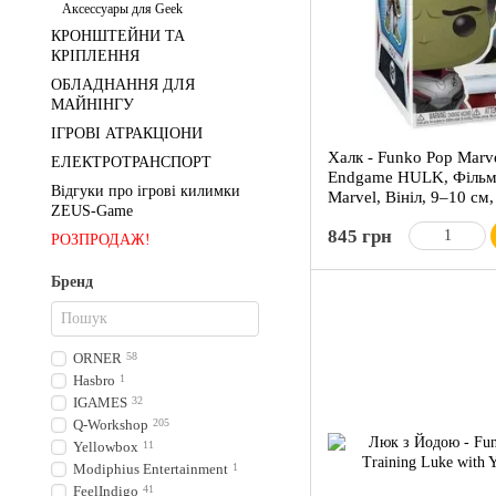
Аксессуары для Geek
КРОНШТЕЙНИ ТА
КРІПЛЕННЯ
ОБЛАДНАННЯ ДЛЯ
МАЙНІНГУ
ІГРОВІ АТРАКЦІОНИ
Халк - Funko Pop Marv
ЕЛЕКТРОТРАНСПОРТ
Endgame HULK, Фільми
Відгуки про ігрові килимки
Marvel, Вініл, 9–10 см
ZEUS-Game
845 грн
РОЗПРОДАЖ!
Бренд
ORNER
58
Hasbro
1
IGAMES
32
Q-Workshop
205
Yellowbox
11
Modiphius Entertainment
1
FeelIndigo
41