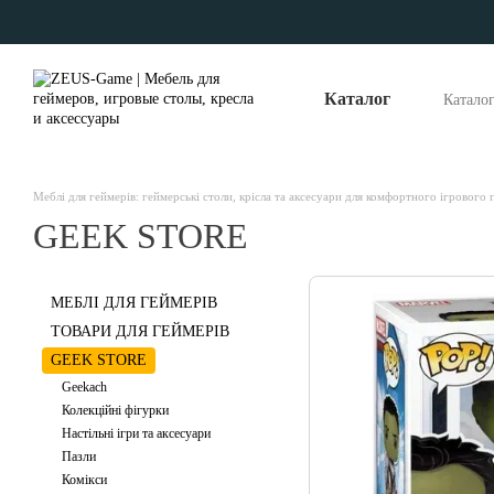
Перейти до основного контенту
Каталог
Катало
Опла
Відг
Наші
Меблі для геймерів: геймерські столи, крісла та аксесуари для комфортного ігрового
GEEK STORE
МЕБЛІ ДЛЯ ГЕЙМЕРІВ
ТОВАРИ ДЛЯ ГЕЙМЕРІВ
GEEK STORE
Geekach
Колекційні фігурки
Настільні ігри та аксесуари
Пазли
Комікси