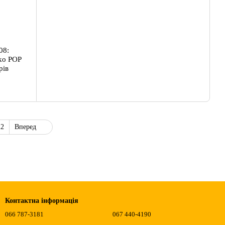
08:
nko POP
рів
22
Вперед
Контактна інформація
066 787-3181
067 440-4190