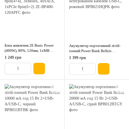
Блок живлення 2E Basic Power
Акумулятор портативний літій-
(400W), 80%, 120мм, 1xMB
іонний Power Bank Belkin
24pin(20+4), 1xCPU 8pin(4+4),
10000мА·год, 20Вт, з
1 249 грн
1 399 грн
3xMolex, 4xSATA, 1xPCIe
інтегрованим кабелем USB-C,
8pin(6+2)
рожевий