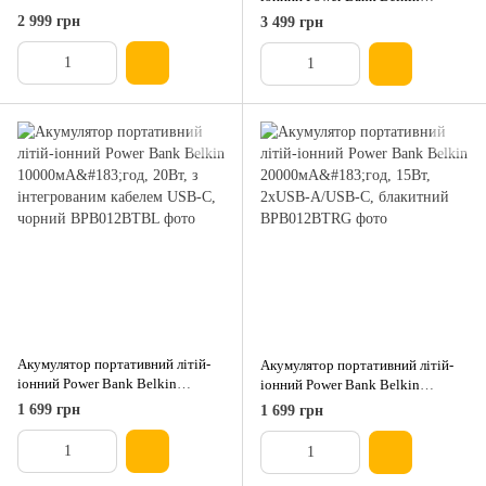
8000мА·год, 15Вт, MagSafe Qi2,
10000мА·год, 15Вт, MagSafe Qi2,
2 999 грн
3 499 грн
чорний
білий
Акумулятор портативний літій-
Акумулятор портативний літій-
іонний Power Bank Belkin
іонний Power Bank Belkin
10000мА·год, 20Вт, з
20000мА·год, 15Вт, 2хUSB-
1 699 грн
1 699 грн
інтегрованим кабелем USB-C,
A/USB-C, блакитний
чорний