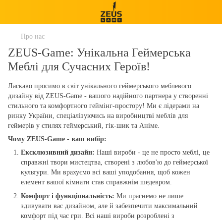
Про нас
ZEUS-Game: Унікальна Геймерська
Меблі для Сучасних Героїв!
Ласкаво просимо в світ унікального геймерського меблевого
дизайну від ZEUS-Game - вашого надійного партнера у створенні
стильного та комфортного геймінг-простору! Ми є лідерами на
ринку України, спеціалізуючись на виробництві меблів для
геймерів у стилях геймерський, гік-шик та Аніме.
Чому ZEUS-Game - ваш вибір:
Ексклюзивний дизайн:
Наші вироби - це не просто меблі, це
справжні твори мистецтва, створені з любов'ю до геймерської
культури. Ми врахуємо всі ваші уподобання, щоб кожен
елемент вашої кімнати став справжнім шедевром.
Комфорт і функціональність:
Ми прагнемо не лише
здивувати вас дизайном, але й забезпечити максимальний
комфорт під час гри. Всі наші вироби розроблені з