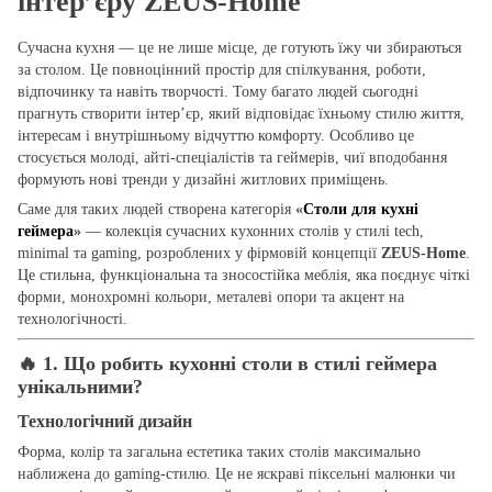
інтер’єру ZEUS-Home
Сучасна кухня — це не лише місце, де готують їжу чи збираються
за столом. Це повноцінний простір для спілкування, роботи,
відпочинку та навіть творчості. Тому багато людей сьогодні
прагнуть створити інтер’єр, який відповідає їхньому стилю життя,
інтересам і внутрішньому відчуттю комфорту. Особливо це
стосується молоді, айті-спеціалістів та геймерів, чиї вподобання
формують нові тренди у дизайні житлових приміщень.
Саме для таких людей створена категорія
«
Столи для кухні
геймера
»
— колекція сучасних кухонних столів у стилі tech,
minimal та gaming, розроблених у фірмовій концепції
ZEUS-Home
.
Це стильна, функціональна та зносостійка меблія, яка поєднує чіткі
форми, монохромні кольори, металеві опори та акцент на
технологічності.
🔥
1. Що робить кухонні столи в стилі геймера
унікальними?
Технологічний дизайн
Форма, колір та загальна естетика таких столів максимально
наближена до gaming-стилю. Це не яскраві піксельні малюнки чи