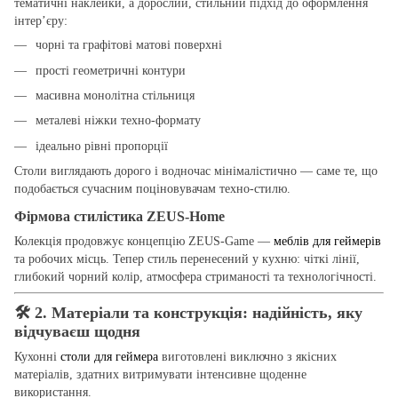
тематичні наклейки, а дорослий, стильний підхід до оформлення
інтер’єру:
чорні та графітові матові поверхні
прості геометричні контури
масивна монолітна стільниця
металеві ніжки техно-формату
ідеально рівні пропорції
Столи виглядають дорого і водночас мінімалістично — саме те, що
подобається сучасним поціновувачам техно-стилю.
Фірмова стилістика ZEUS-Home
Колекція продовжує концепцію ZEUS-Game —
меблів для геймерів
та робочих місць. Тепер стиль перенесений у кухню: чіткі лінії,
глибокий чорний колір, атмосфера стриманості та технологічності.
🛠
2. Матеріали та конструкція: надійність, яку
відчуваєш щодня
Кухонні
столи для геймера
виготовлені виключно з якісних
матеріалів, здатних витримувати інтенсивне щоденне
використання.