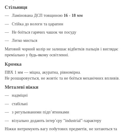
Стільниця
Ламінована ДСП товщиною
16 - 18 мм
Стійка до вологи та царапин
Не боїться гарячих чашок чи посуду
Легко миється
Матовий чорний колір не залишає відбитків пальців і виглядає
преміально у будь-якому освітленні.
Кромка
ПВХ 1 мм — міцна, акуратна, рівномірна.
Не розшаровується, не жовтіє та не боїться механічних впливів.
Металеві ніжки
надміцні
стабільні
з регульованими підп’ятниками
візуально додають інтер’єру “industrial”-характеру
Ніжки витримують вагу побутових предметів, не хитаються та