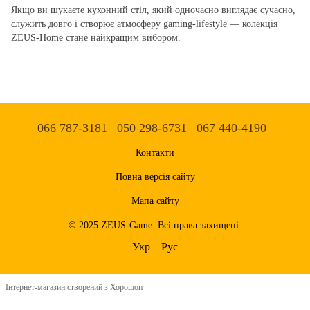
Якщо ви шукаєте кухонний стіл, який одночасно виглядає сучасно,
служить довго і створює атмосферу gaming-lifestyle — колекція
ZEUS-Home стане найкращим вибором.
066 787-3181
050 298-6731
067 440-4190
Контакти
Повна версія сайту
Мапа сайту
© 2025 ZEUS-Game. Всі права захищені.
Укр
Рус
Інтернет-магазин створений з Хорошоп
gtag('config', 'AW-16631451953');