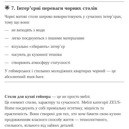
🌟
7. Інтер’єрні переваги чорних столів
Чорні матові столи широко використовують у сучасних інтер’єрах,
тому що вони:
не виходять з моди
легко поєднуються з іншими матеріалами
візуально «збирають» інтер’єр
пасують до кухонної техніки
створюють атмосферу статусності
У геймерських і стильних молодіжних квартирах чорний — це
абсолютний must-have.
Столи для кухні геймера
— це не просто меблі.
Це елемент стилю, характеру та сучасності. Меблі категорії ZEUS-
Home поєднують у собі преміальну естетику, міцність та
практичність. Вони створені для тих, хто хоче бачити свою кухню
продовженням власного способу життя — технологічного,
стильного, вільного від зайвих деталей.