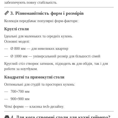
забезпечують повну стабільність.
📏
3. Різноманітність форм і розмірів
Колекція передбачає популярні форм-фактори:
Круглі столи
Ідеальні для маленьких та середніх кухонь.
Основні моделі:
Ø 800 мм — для невеликих квартир
Ø 1000 мм — універсальний розмір для більшості сімей
Круглий стіл створює затишок, підходить як для обідів, так і для
роботи за ноутбуком.
Квадратні та прямокутні столи
Оптимальні для студій та просторих кухонь:
700×700 мм
900×900 мм
Чіткі форми — класика tech-дизайну.
🎮
4. Для кого створені столи для кухні геймера?