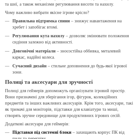
та шиї, а також механізми регулювання висоти та нахилу.
Чому важливо вибрати якісне ігрове крісло?
Правильна підтримка спини
– знижує навантаження на
хребет і запобігає втомі.
Регулювання кута нахилу
– дозволяє змінювати положення
сидіння залежно від активності.
Довговічні матеріали
– зносостійка оббивка, металевий
каркас, надійні колеса.
Сучасний дизайн
– стильне доповнення до будь-якої ігрової
зони.
Полиці та аксесуари для зручності
Полиці для геймерів
допоможуть організувати ігровий простір.
Вони призначені для зберігання ігор, фігурок, колекційних
предметів та інших важливих аксесуарів. Крім того, аксесуари, такі
як тримачі для моніторів, підставки для клавіатури та миші,
створять зручне середовище для продуктивних ігрових сесій.
Додаткові аксесуари для геймерів:
Підставки під системні блоки
– захищають корпус ПК від
пилу та перегріву.