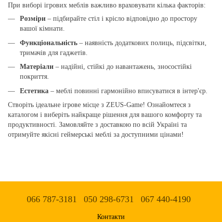
При виборі ігрових меблів важливо враховувати кілька факторів:
Розміри
– підбирайте стіл і крісло відповідно до простору
вашої кімнати.
Функціональність
– наявність додаткових полиць, підсвітки,
тримачів для гаджетів.
Матеріали
– надійні, стійкі до навантажень, зносостійкі
покриття.
Естетика
– меблі повинні гармонійно вписуватися в інтер'єр.
Створіть ідеальне ігрове місце з ZEUS-Game! Ознайомтеся з
каталогом і виберіть найкраще рішення для вашого комфорту та
продуктивності. Замовляйте з доставкою по всій Україні та
отримуйте якісні геймерські меблі за доступними цінами!
066 787-3181
050 298-6731
067 440-4190
Контакти