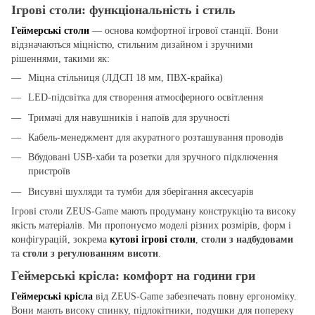
Ігрові столи: функціональність і стиль
Геймерські столи
— основа комфортної ігрової станції. Вони
відзначаються міцністю, стильним дизайном і зручними
рішеннями, такими як:
Міцна стільниця (ЛДСП 18 мм, ПВХ-крайка)
LED-підсвітка для створення атмосферного освітлення
Тримачі для навушників і напоїв для зручності
Кабель-менеджмент
для акуратного розташування проводів
Вбудовані USB-хаби та розетки для зручного підключення
пристроїв
Висувні шухляди та тумби для зберігання аксесуарів
Ігрові столи ZEUS-Game мають продуману конструкцію та високу
якість матеріалів. Ми пропонуємо моделі різних розмірів, форм і
конфігурацій, зокрема
кутові ігрові столи
,
столи з надбудовами
та
столи з регулюванням висоти
.
Геймерські крісла: комфорт на години гри
Геймерські крісла
від ZEUS-Game забезпечать повну ергономіку.
Вони мають високу спинку, підлокітники, подушки для попереку