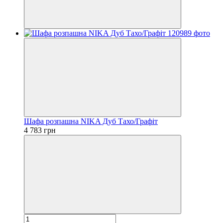
Шафа розпашна NIKA Дуб Тахо/Графіт
4 783 грн