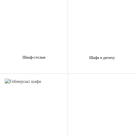
Шкаф-стелаж
Шафа в дитячу