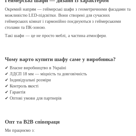
Геймерські шафи — дизайн із характером
Окремий напрям — геймерські шафи з геометричними фасадами та
можливістю LED-підсвітки. Вони створені для сучасних
геймерських кімнат і гармонійно поєднуються з геймерськими
столами та ПК-зоною.
Такі шафи — це не просто меблі, а частина атмосфери.
Чому варто купити шафу саме у виробника?
✔ Власне виробництво в Україні
✔ ЛДСП 18 мм — міцність та довговічність
✔ Індивідуальні розміри
✔ Контроль якості
✔ Гарантія
✔ Оптові умови для партнерів
Опт та B2B співпраця
Ми працюємо з: