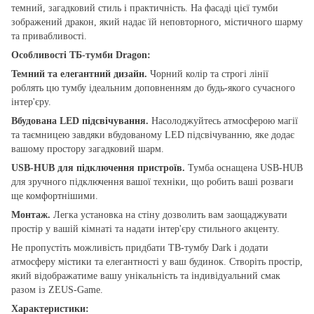
темний, загадковий стиль і практичність. На фасаді цієї тумби
зображений дракон, який надає їй неповторного, містичного шарму
та привабливості.
Особливості ТБ-тумби Dragon
:
Темний та елегантний дизайн.
Чорний колір та строгі лінії
роблять цю тумбу ідеальним доповненням до будь-якого сучасного
інтер'єру.
Вбудована LED підсвічування.
Насолоджуйтесь атмосферою магії
та таємницею завдяки вбудованому LED підсвічуванню, яке додає
вашому простору загадковий шарм.
USB-HUB для підключення пристроїв.
Тумба оснащена USB-HUB
для зручного підключення вашої техніки, що робить ваші розваги
ще комфортнішими.
Монтаж.
Легка установка на стіну дозволить вам заощаджувати
простір у вашій кімнаті та надати інтер'єру стильного акценту.
Не пропустіть можливість придбати ТВ-тумбу Dark і додати
атмосферу містики та елегантності у ваш будинок. Створіть простір,
який відображатиме вашу унікальність та індивідуальний смак
разом із ZEUS-Game.
Характеристики: