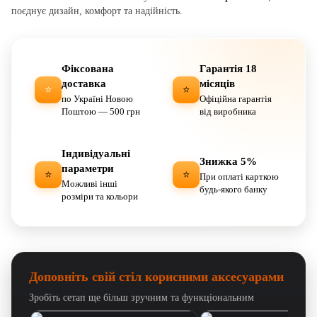
поєднує дизайн, комфорт та надійність.
Фіксована
Гарантія 18
доставка
місяців
⭐
⭐
по Україні Новою
Офіційна гарантія
Поштою — 500 грн
від виробника
Індивідуальні
Знижка 5%
параметри
⭐
⭐
При оплаті карткою
Можливі інші
будь-якого банку
розміри та кольори
Доповніть свій стіл корисними аксесуарами
Зробіть сетап ще більш зручним та функціональним