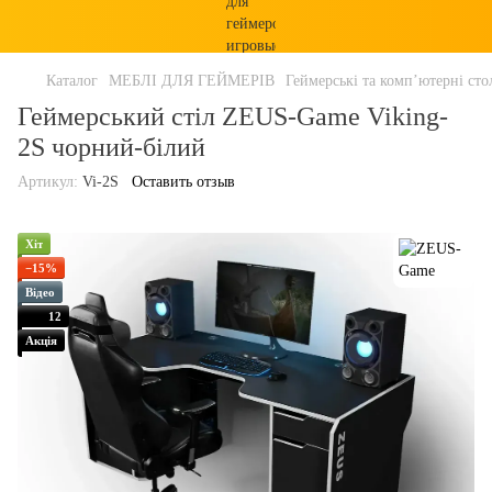
Каталог
МЕБЛІ ДЛЯ ГЕЙМЕРІВ
Геймерські та комп’ютерні сто
Геймерський стіл ZEUS-Game Viking-
2S чорний-білий
Артикул:
Vi-2S
Оставить отзыв
Хіт
−15%
Відео
12
Акція