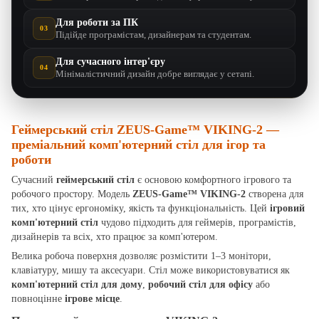
Для роботи за ПК
03
Підійде програмістам, дизайнерам та студентам.
Для сучасного інтер'єру
04
Мінімалістичний дизайн добре виглядає у сетапі.
Геймерський стіл ZEUS-Game™ VIKING-2 —
преміальний комп'ютерний стіл для ігор та
роботи
Сучасний
геймерський стіл
є основою комфортного ігрового та
робочого простору. Модель
ZEUS-Game™ VIKING-2
створена для
тих, хто цінує ергономіку, якість та функціональність. Цей
ігровий
комп'ютерний стіл
чудово підходить для геймерів, програмістів,
дизайнерів та всіх, хто працює за комп'ютером.
Велика робоча поверхня дозволяє розмістити 1–3 монітори,
клавіатуру, мишу та аксесуари. Стіл може використовуватися як
комп'ютерний стіл для дому
,
робочий стіл для офісу
або
повноцінне
ігрове місце
.