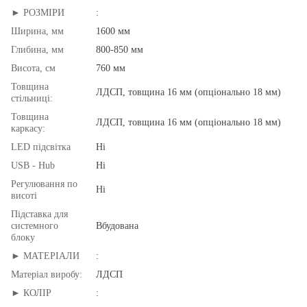
► РОЗМІРИ
:
Ширина, мм
1600 мм
Глибина, мм
800-850 мм
Висота, см
760 мм
Товщина
ЛДСП, товщина 16 мм (опціонально 18 мм)
стільниці:
Товщина
ЛДСП, товщина 16 мм (опціонально 18 мм)
каркасу:
LED підсвітка
Ні
USB - Hub
Ні
Регулювання по
Ні
висоті
Підставка для
системного
Вбудована
блоку
► МАТЕРІАЛИ
:
Матеріал виробу:
ЛДСП
► КОЛІР
: