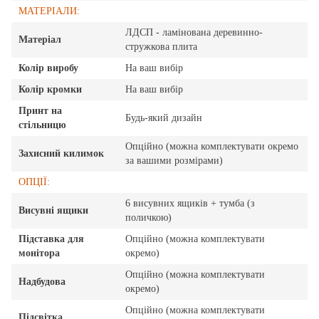
МАТЕРІАЛИ:
ЛДСП - ламінована деревинно-
Матеріал
стружкова плита
Колір виробу
На ваш вибір
Колір кромки
На ваш вибір
Принт на
Будь-який дизайн
стільницю
Опційно (можна комплектувати окремо
Захисний килимок
за вашими розмірами)
ОПЦІЇ:
6 висувних ящиків + тумба (з
Висувні ящики
поличкою)
Підставка для
Опційно (можна комплектувати
монітора
окремо)
Опційно (можна комплектувати
Надбудова
окремо)
Опційно (можна комплектувати
Підсвітка