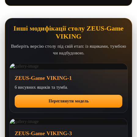
Інші модифікації столу ZEUS-Game
VIKING
Виберіть версію столу під свій етап: із ящиками, тумбою
чи надбудовою.
ZEUS-Game VIKING-1
6 висувних ящиків та тумба.
Переглянути модель
ZEUS-Game VIKING-3