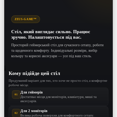
ZEUS-GAME™
Стіл, який виглядає сильно. Працює
зручно. Налаштовується під вас.
Просторий геймерський стіл для сучасного сетапу, роботи
та щоденного комфорту. Індивідуальні розміри, вибір
кольору та корисні аксесуари — усе під ваш стиль.
Кому підійде цей стіл
Продуманий варіант для тих, хто хоче не просто стіл, а комфортне
робоче місце.
Для геймерів
01
Достатньо місця для моніторів, клавіатури, миші та
аксесуарів.
Для 2 моніторів
02
Велика робоча поверхня для комфортного сетапу.