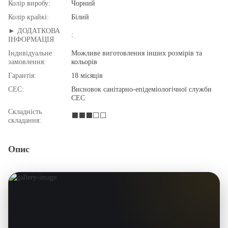
Колір виробу:
Чорний
Колір крайкі:
Білий
► ДОДАТКОВА
:
ІНФОРМАЦІЯ
Індивідуальне
Можливе виготовлення інших розмірів та
замовлення:
кольорів
Гарантія:
18 місяців
СЕС:
Висновок санітарно-епідеміологічної служби
СЕС
Складність
⬛⬛⬛⬜⬜
складання:
Опис