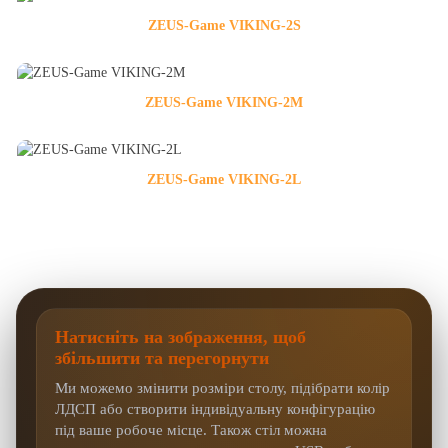
ZEUS-Game VIKING-2S
ZEUS-Game VIKING-2M
ZEUS-Game VIKING-2L
Натисніть на зображення, щоб
збільшити та перегорнути
Ми можемо змінити розміри столу, підібрати колір
ЛДСП або створити індивідуальну конфігурацію
під ваше робоче місце. Також стіл можна