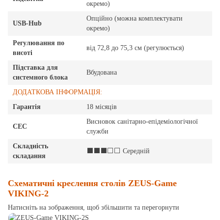
окремо)
Опційно (можна комплектувати
USB-Hub
окремо)
Регулювання по
від 72,8 до 75,3 см (регулюється)
висоті
Підставка для
Вбудована
системного блока
ДОДАТКОВА ІНФОРМАЦІЯ:
Гарантія
18 місяців
Висновок санітарно-епідеміологічної
СЕС
служби
Складність
⬛⬛⬛⬜⬜ Середній
складання
Схематичні креслення столів ZEUS-Game
VIKING-2
Натисніть на зображення, щоб збільшити та перегорнути