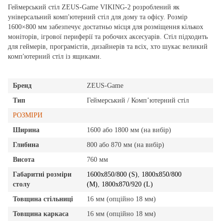
Геймерський стіл ZEUS-Game VIKING-2 розроблений як
універсальний комп'ютерний стіл для дому та офісу. Розмір
1600×800 мм забезпечує достатньо місця для розміщення кількох
моніторів, ігрової периферії та робочих аксесуарів. Стіл підходить
для геймерів, програмістів, дизайнерів та всіх, хто шукає великий
комп'ютерний стіл із ящиками.
Бренд
ZEUS-Game
Тип
Геймерський / Комп’ютерний стіл
РОЗМІРИ
Ширина
1600 або 1800 мм (на вибір)
Глибина
800 або 870 мм (на вибір)
Висота
760 мм
Габаритні розміри
1600x850/800 (S)
,
1800x850/800
столу
(M)
,
1800x870/920 (L)
Товщина стільниці
16 мм (опційно 18 мм)
Товщина каркаса
16 мм (опційно 18 мм)