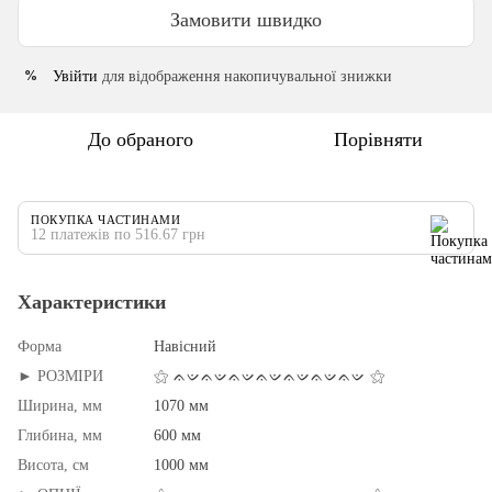
Замовити швидко
Увійти
для відображення накопичувальної знижки
%
До обраного
Порівняти
ПОКУПКА ЧАСТИНАМИ
12 платежів по 516.67 грн
Характеристики
Форма
Навісний
► РОЗМІРИ
⚝ ᨊᨉᨊᨉᨊᨉᨊᨉᨊᨉᨊᨉᨊᨉ ⚝
Ширина, мм
1070 мм
Глибина, мм
600 мм
Висота, см
1000 мм