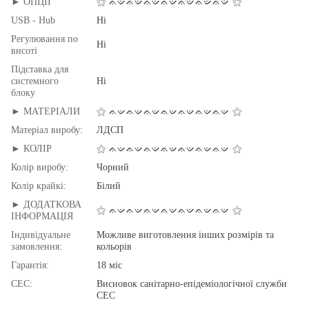
► ОПЦІЇ
⚝ ᨊᨉᨊᨉᨊᨉᨊᨉᨊᨉᨊᨉᨊᨉ ⚝
USB - Hub
Ні
Регулювання по
Ні
висоті
Підставка для
системного
Ні
блоку
► МАТЕРІАЛИ
⚝ ᨊᨉᨊᨉᨊᨉᨊᨉᨊᨉᨊᨉᨊᨉ ⚝
Матеріал виробу:
ЛДСП
► КОЛІР
⚝ ᨊᨉᨊᨉᨊᨉᨊᨉᨊᨉᨊᨉᨊᨉ ⚝
Колір виробу:
Чорний
Колір крайкі:
Білий
► ДОДАТКОВА
⚝ ᨊᨉᨊᨉᨊᨉᨊᨉᨊᨉᨊᨉᨊᨉ ⚝
ІНФОРМАЦІЯ
Індивідуальне
Можливе виготовлення інших розмірів та
замовлення:
кольорів
Гарантія:
18 міс
СЕС:
Висновок санітарно-епідеміологічної служби
СЕС