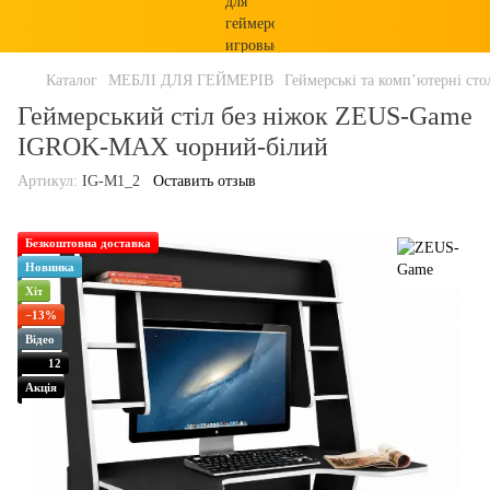
Каталог
МЕБЛІ ДЛЯ ГЕЙМЕРІВ
Геймерські та комп’ютерні сто
Геймерський стіл без ніжок ZEUS-Game
IGROK-MAX чорний-білий
Артикул:
IG-M1_2
Оставить отзыв
Безкоштовна доставка
Новинка
Хіт
−13%
Відео
12
Акція