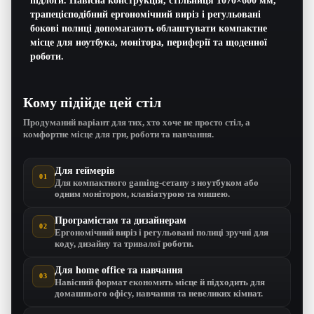
підлоги. Навісна конструкція, стільниця 1070×600 мм,
трапецієподібний ергономічний виріз і регульовані
бокові полиці допомагають облаштувати компактне
місце для ноутбука, монітора, периферії та щоденної
роботи.
Кому підійде цей стіл
Продуманий варіант для тих, хто хоче не просто стіл, а
комфортне місце для гри, роботи та навчання.
Для геймерів
01
Для компактного gaming-сетапу з ноутбуком або
одним монітором, клавіатурою та мишею.
Програмістам та дизайнерам
02
Ергономічний виріз і регульовані полиці зручні для
коду, дизайну та тривалої роботи.
Для home office та навчання
03
Навісний формат економить місце й підходить для
домашнього офісу, навчання та невеликих кімнат.