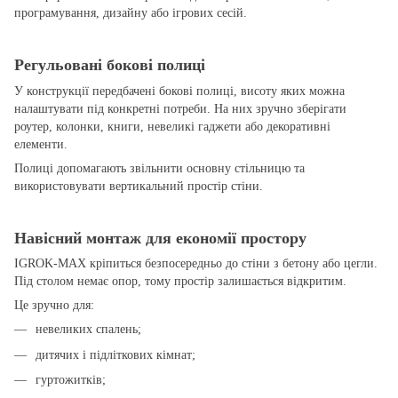
програмування, дизайну або ігрових сесій.
Регульовані бокові полиці
У конструкції передбачені бокові полиці, висоту яких можна
налаштувати під конкретні потреби. На них зручно зберігати
роутер, колонки, книги, невеликі гаджети або декоративні
елементи.
Полиці допомагають звільнити основну стільницю та
використовувати вертикальний простір стіни.
Навісний монтаж для економії простору
IGROK-MAX кріпиться безпосередньо до стіни з бетону або цегли.
Під столом немає опор, тому простір залишається відкритим.
Це зручно для:
невеликих спалень;
дитячих і підліткових кімнат;
гуртожитків;