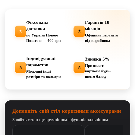
Фіксована
Гарантія 18
доставка
місяців
⭐
⭐
по Україні Новою
Офіційна гарантія
Поштою — 400 грн
від виробника
Індивідуальні
Знижка 5%
параметри
При оплаті
⭐
⭐
карткою будь-
Можливі інші
якого банку
розміри та кольори
Доповніть свій стіл корисними аксесуарами
Зробіть сетап ще зручнішим і функціональнішим