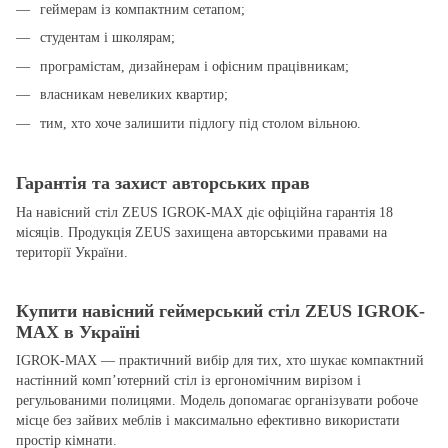
геймерам із компактним сетапом;
студентам і школярам;
програмістам, дизайнерам і офісним працівникам;
власникам невеликих квартир;
тим, хто хоче залишити підлогу під столом вільною.
Гарантія та захист авторських прав
На навісний стіл ZEUS IGROK-MAX діє офіційна гарантія 18
місяців. Продукція ZEUS захищена авторськими правами на
території України.
Купити навісний геймерський стіл ZEUS IGROK-
MAX в Україні
IGROK-MAX — практичний вибір для тих, хто шукає компактний
настінний комп’ютерний стіл із ергономічним вирізом і
регульованими полицями. Модель допомагає організувати робоче
місце без зайвих меблів і максимально ефективно використати
простір кімнати.