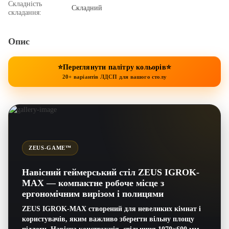
Складність
Складний
складання:
Опис
⭐Переглянути палітру кольорів⭐
20+ варіантів ЛДСП для вашого столу
ZEUS-GAME™
Навісний геймерський стіл ZEUS IGROK-
MAX — компактне
робоче місце з
ергономічним вирізом і полицями
ZEUS IGROK-MAX створений для невеликих кімнат і
користувачів, яким важливо зберегти вільну площу