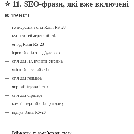
⭐
11. SEO-фрази, які вже включені
в текст
геймерський стіл Rasin RS-28
купити геймерський стіл
огляд Rasin RS-28
ігровий стіл з надбудовою
стіл для ПК купити Україна
якісний ігровий стіл
стіл для геймера
чорний ігровий стіл
стіл для стрімера
комп’ютерний стіл для дому
відгук Rasin RS-28
Геймерські та комп’ютерні столи