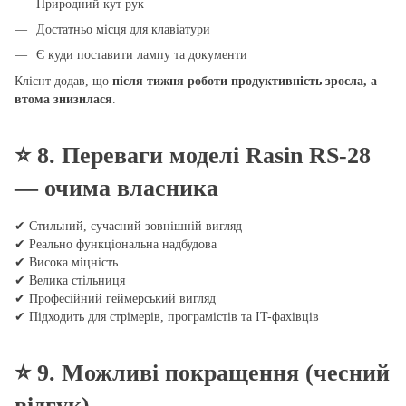
Природний кут рук
Достатньо місця для клавіатури
Є куди поставити лампу та документи
Клієнт додав, що
після тижня роботи продуктивність зросла, а
втома знизилася
.
⭐
8. Переваги моделі Rasin RS-28
— очима власника
✔ Стильний, сучасний зовнішній вигляд
✔ Реально функціональна надбудова
✔ Висока міцність
✔ Велика стільниця
✔ Професійний геймерський вигляд
✔ Підходить для стрімерів, програмістів та IT-фахівців
⭐
9. Можливі покращення (чесний
відгук)