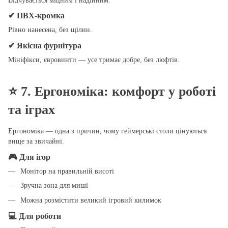
Відчувається міцним і надійним.
✔ ПВХ-кромка
Рівно нанесена, без щілин.
✔ Якісна фурнітура
Мініфікси, євровинти — усе тримає добре, без люфтів.
⭐
7. Ергономіка: комфорт у роботі
та іграх
Ергономіка — одна з причин, чому геймерські столи цінуються
вище за звичайні.
🎮 Для ігор
Монітор на правильній висоті
Зручна зона для миші
Можна розмістити великий ігровий килимок
💻 Для роботи