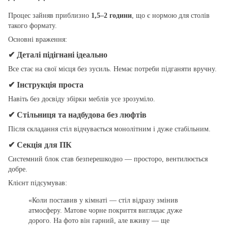
Процес зайняв приблизно
1,5–2 години
, що є нормою для столів
такого формату.
Основні враження:
✔ Деталі підігнані ідеально
Все стає на свої місця без зусиль. Немає потреби підганяти вручну.
✔ Інструкція проста
Навіть без досвіду збірки меблів усе зрозуміло.
✔ Стільниця та надбудова без люфтів
Після складання стіл відчувається монолітним і дуже стабільним.
✔ Секція для ПК
Системний блок став безперешкодно — просторо, вентилюється
добре.
Клієнт підсумував:
«Коли поставив у кімнаті — стіл відразу змінив
атмосферу. Матове чорне покриття виглядає дуже
дорого. На фото він гарний, але вживу — ще