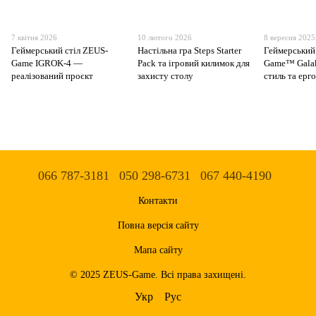
7 квітня 2026
10 лютого 2026
8 вересня 2025
Геймерський стіл ZEUS-
Настільна гра Steps Starter
Геймерський
Game IGROK-4 —
Pack та ігровий килимок для
Game™ Galak
реалізований проєкт
захисту столу
стиль та ерг
066 787-3181
050 298-6731
067 440-4190
Контакти
Повна версія сайту
Мапа сайту
© 2025 ZEUS-Game. Всі права захищені.
Укр
Рус