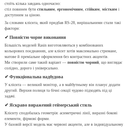
стоїть кілька завдань одночасно:
стіл повинен бути
стильним
,
ергономічним
,
стійким
,
містким
і
доступним за ціною.
За словами клієнта, який придбав RS-28, вирішальними стали такі
фактори:
✔ Повністю чорне виконання
Більшість моделей Rasin виготовляються у комбінованих
кольорових поєднаннях, але клієнт хотів максимально стримане,
матове й преміальне оформлення без контрастних акцентів.
Ми створили саме такий варіант —
повністю чорний
, що виглядає
солідно, дорого і універсально.
✔ Функціональна надбудова
У клієнта — великий монітор, а в майбутньому він планує додати
другий. Верхня полиця та бічні секції чудово підходять під ці
задачі.
✔ Яскраво виражений геймерський стиль
Клієнту сподобалась геометрія: асиметричні лінії, виразні бокові
елементи, фірмові форми.
У базовій версії модель має червоні акценти, але в індивідуальному