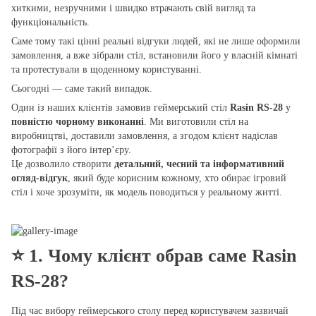
хиткими, незручними і швидко втрачають свій вигляд та
функціональність.
Саме тому такі цінні реальні відгуки людей, які не лише оформили
замовлення, а вже зібрали стіл, встановили його у власній кімнаті
та протестували в щоденному користуванні.
Сьогодні — саме такий випадок.
Один із наших клієнтів замовив геймерський стіл
Rasin RS-28
у
повністю чорному виконанні
. Ми виготовили стіл на
виробництві, доставили замовлення, а згодом клієнт надіслав
фотографії з його інтер’єру.
Це дозволило створити
детальний, чесний та інформативний
огляд-відгук
, який буде корисним кожному, хто обирає ігровий
стіл і хоче зрозуміти, як модель поводиться у реальному житті.
⭐
1. Чому клієнт обрав саме Rasin
RS-28?
Під час вибору геймерського столу перед користувачем зазвичай