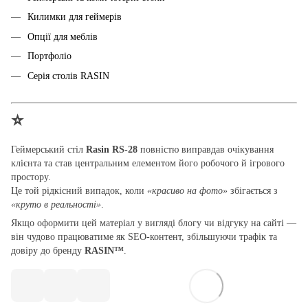
Килимки для геймерів
Опції для меблів
Портфоліо
Серія столів RASIN
⭐
Геймерський стіл
Rasin RS-28
повністю виправдав очікування
клієнта та став центральним елементом його робочого й ігрового
простору.
Це той рідкісний випадок, коли
«красиво на фото»
збігається з
«круто в реальності»
.
Якщо оформити цей матеріал у вигляді блогу чи відгуку на сайті —
він чудово працюватиме як SEO-контент, збільшуючи трафік та
довіру до бренду
RASIN
™
.