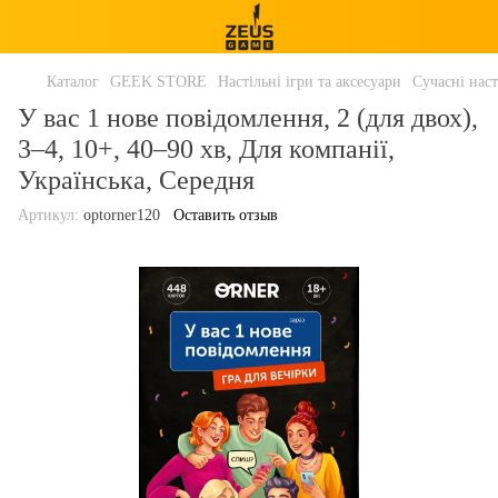
Каталог
GEEK STORE
Настільні ігри та аксесуари
Сучасні наст
У вас 1 нове повідомлення, 2 (для двох),
3–4, 10+, 40–90 хв, Для компанії,
Українська, Середня
Артикул:
optorner120
Оставить отзыв