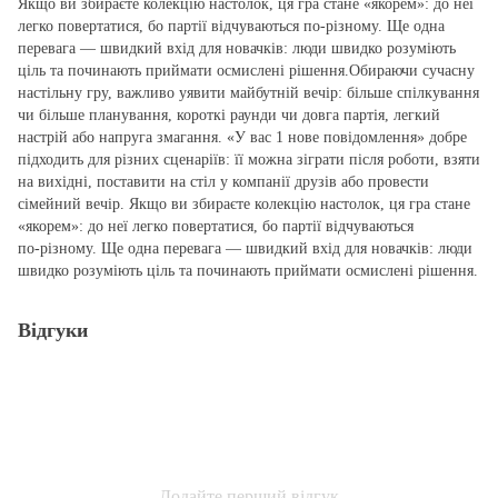
Якщо ви збираєте колекцію настолок, ця гра стане «якорем»: до неї
легко повертатися, бо партії відчуваються по‑різному. Ще одна
перевага — швидкий вхід для новачків: люди швидко розуміють
ціль та починають приймати осмислені рішення.Обираючи сучасну
настільну гру, важливо уявити майбутній вечір: більше спілкування
чи більше планування, короткі раунди чи довга партія, легкий
настрій або напруга змагання. «У вас 1 нове повідомлення» добре
підходить для різних сценаріїв: її можна зіграти після роботи, взяти
на вихідні, поставити на стіл у компанії друзів або провести
сімейний вечір. Якщо ви збираєте колекцію настолок, ця гра стане
«якорем»: до неї легко повертатися, бо партії відчуваються
по‑різному. Ще одна перевага — швидкий вхід для новачків: люди
швидко розуміють ціль та починають приймати осмислені рішення.
Відгуки
Додайте перший відгук