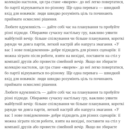
колекцію настолок, ця гра стане «якорем»: до неї легко повертатися,
бо партії відчуваються по‑різному. Ще одна перевага — швидкий
вхід для новачків: люди швидко розуміють ціль та починають
приймати осмислені рішення.
Любите вдумливість — дайте собі час на планування та пробуйте
різні підходи. Обираючи сучасну настільну гру, важливо уявити
майбутній вечір: більше спілкування чи більше планування, короткі
раунди чи довга партія, легкий настрій або напруга змагання. «У
вас 1 нове повідомлення» добре підходить для різних сценаріїв: її
можна зіграти після роботи, взяти на вихідні, поставити на стіл у
компанії друзів або провести сімейний вечір. Якщо ви збираєте
колекцію настолок, ця гра стане «якорем»: до неї легко повертатися,
бо партії відчуваються по‑різному. Ще одна перевага — швидкий
вхід для новачків: люди швидко розуміють ціль та починають
приймати осмислені рішення.
Любите вдумливість — дайте собі час на планування та пробуйте
різні підходи. Обираючи сучасну настільну гру, важливо уявити
майбутній вечір: більше спілкування чи більше планування, короткі
раунди чи довга партія, легкий настрій або напруга змагання. «У
вас 1 нове повідомлення» добре підходить для різних сценаріїв: її
можна зіграти після роботи, взяти на вихідні, поставити на стіл у
компанії друзів або провести сімейний вечір. Якщо ви збираєте