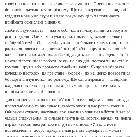
колекцію настолок, ця гра стане «якорем»: до неї легко повертатися,
бо партії відчуваються по‑різному. Ще одна перевага — швидкий
вхід для новачків: люди швидко розуміють ціль та починають
приймати осмислені рішення.
Любите вдумливість — дайте собі час на планування та пробуйте
різні підходи. Обираючи сучасну настільну гру, важливо уявити
майбутній вечір: більше спілкування чи більше планування, короткі
раунди чи довга партія, легкий настрій або напруга змагання. «У
вас 1 нове повідомлення» добре підходить для різних сценаріїв: її
можна зіграти після роботи, взяти на вихідні, поставити на стіл у
компанії друзів або провести сімейний вечір. Якщо ви збираєте
колекцію настолок, ця гра стане «якорем»: до неї легко повертатися,
бо партії відчуваються по‑різному. Ще одна перевага — швидкий
вхід для новачків: люди швидко розуміють ціль та починають
приймати осмислені рішення.
Для подарунка важливо, що «У вас 1 нове повідомлення» виглядає
презентабельно та викликає цікавість вже під час розпакування.
Обираючи сучасну настільну гру, важливо уявити майбутній вечір:
більше спілкування чи більше планування, короткі раунди чи довга
партія, легкий настрій або напруга змагання. «У вас 1 нове
повідомлення» добре підходить для різних сценаріїв: її можна
зіграти після роботи, взяти на вихідні, поставити на стіл у компанії