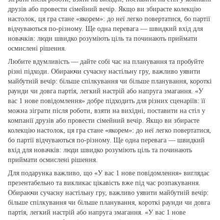
друзів або провести сімейний вечір. Якщо ви збираєте колекцію
настолок, ця гра стане «якорем»: до неї легко повертатися, бо партії
відчуваються по‑різному. Ще одна перевага — швидкий вхід для
новачків: люди швидко розуміють ціль та починають приймати
осмислені рішення.
Любите вдумливість — дайте собі час на планування та пробуйте
різні підходи. Обираючи сучасну настільну гру, важливо уявити
майбутній вечір: більше спілкування чи більше планування, короткі
раунди чи довга партія, легкий настрій або напруга змагання. «У
вас 1 нове повідомлення» добре підходить для різних сценаріїв: її
можна зіграти після роботи, взяти на вихідні, поставити на стіл у
компанії друзів або провести сімейний вечір. Якщо ви збираєте
колекцію настолок, ця гра стане «якорем»: до неї легко повертатися,
бо партії відчуваються по‑різному. Ще одна перевага — швидкий
вхід для новачків: люди швидко розуміють ціль та починають
приймати осмислені рішення.
Для подарунка важливо, що «У вас 1 нове повідомлення» виглядає
презентабельно та викликає цікавість вже під час розпакування.
Обираючи сучасну настільну гру, важливо уявити майбутній вечір:
більше спілкування чи більше планування, короткі раунди чи довга
партія, легкий настрій або напруга змагання. «У вас 1 нове