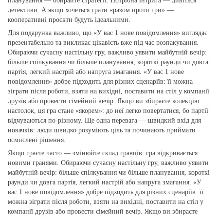
планування — обирайте стратегії. Потрібна інтрига — дивіться
детективи. А якщо хочеться грати «разом проти гри» —
кооперативні проєкти будуть ідеальними.
Для подарунка важливо, що «У вас 1 нове повідомлення» виглядає
презентабельно та викликає цікавість вже під час розпакування.
Обираючи сучасну настільну гру, важливо уявити майбутній вечір:
більше спілкування чи більше планування, короткі раунди чи довга
партія, легкий настрій або напруга змагання. «У вас 1 нове
повідомлення» добре підходить для різних сценаріїв: її можна
зіграти після роботи, взяти на вихідні, поставити на стіл у компанії
друзів або провести сімейний вечір. Якщо ви збираєте колекцію
настолок, ця гра стане «якорем»: до неї легко повертатися, бо партії
відчуваються по‑різному. Ще одна перевага — швидкий вхід для
новачків: люди швидко розуміють ціль та починають приймати
осмислені рішення.
Якщо граєте часто — змінюйте склад гравців: гра відкривається
новими гранями. Обираючи сучасну настільну гру, важливо уявити
майбутній вечір: більше спілкування чи більше планування, короткі
раунди чи довга партія, легкий настрій або напруга змагання. «У
вас 1 нове повідомлення» добре підходить для різних сценаріїв: її
можна зіграти після роботи, взяти на вихідні, поставити на стіл у
компанії друзів або провести сімейний вечір. Якщо ви збираєте