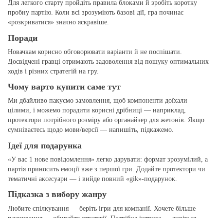
Для легкого старту пройдіть правила блоками й зробіть коротку
пробну партію. Коли всі зрозуміють базові дії, гра починає
«розкриватися» значно яскравіше.
Поради
Новачкам корисно обговорювати варіанти й не поспішати.
Досвідчені гравці отримають задоволення від пошуку оптимальних
ходів і різних стратегій на гру.
Чому варто купити саме тут
Ми дбайливо пакуємо замовлення, щоб компоненти доїхали
цілими, і можемо порадити корисні дрібниці — наприклад,
протектори потрібного розміру або органайзер для жетонів. Якщо
сумніваєтесь щодо мови/версії — напишіть, підкажемо.
Ідеї для подарунка
«У вас 1 нове повідомлення» легко дарувати: формат зрозумілий, а
партія приносить емоції вже з першої гри. Додайте протектори чи
тематичні аксесуари — і вийде повний «gіk»‑подарунок.
Підказка з вибору жанру
Любите спілкування — беріть ігри для компанії. Хочете більше