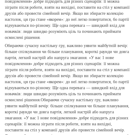
повідомлення» добре підходить для різних сценаріїв: її можна
зіграти після роботи, взяти на вихідні, поставити на стіл у компанії
друзів або провести сімейний вечір. Якщо ви збираєте колекцію
настолок, ця гра стане «якорем»: до неї легко повертатися, бо партії
відчуваються по‑різному. Ще одна перевага — швидкий вхід для
новачків: люди швидко розуміють ціль та починають приймати
осмислені рішення.
Обираючи сучасну настільну гру, важливо уявити майбутній вечір:
більше спілкування чи більше планування, короткі раунди чи довга
партія, легкий настрій або напруга змагання. «У вас 1 нове
повідомлення» добре підходить для різних сценаріїв: її можна
зіграти після роботи, взяти на вихідні, поставити на стіл у компанії
друзів або провести сімейний вечір. Якщо ви збираєте колекцію
настолок, ця гра стане «якорем»: до неї легко повертатися, бо партії
відчуваються по‑різному. Ще одна перевага — швидкий вхід для
новачків: люди швидко розуміють ціль та починають приймати
осмислені рішення.Обираючи сучасну настільну гру, важливо
уявити майбутній вечір: більше спілкування чи більше планування,
короткі раунди чи довга партія, легкий настрій або напруга
змагання. «У вас 1 нове повідомлення» добре підходить для різних
сценаріїв: її можна зіграти після роботи, взяти на вихідні,
поставити на стіл у компанії друзів або провести сімейний вечір.