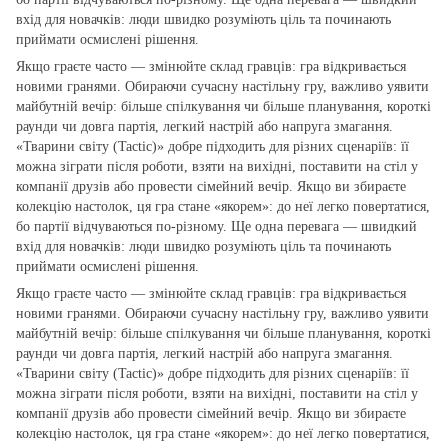
вхід для новачків: люди швидко розуміють ціль та починають
приймати осмислені рішення.
Якщо граєте часто — змінюйте склад гравців: гра відкривається
новими гранями. Обираючи сучасну настільну гру, важливо уявити
майбутній вечір: більше спілкування чи більше планування, короткі
раунди чи довга партія, легкий настрій або напруга змагання.
«Тварини світу (Tactic)» добре підходить для різних сценаріїв: її
можна зіграти після роботи, взяти на вихідні, поставити на стіл у
компанії друзів або провести сімейний вечір. Якщо ви збираєте
колекцію настолок, ця гра стане «якорем»: до неї легко повертатися,
бо партії відчуваються по‑різному. Ще одна перевага — швидкий
вхід для новачків: люди швидко розуміють ціль та починають
приймати осмислені рішення.
Якщо граєте часто — змінюйте склад гравців: гра відкривається
новими гранями. Обираючи сучасну настільну гру, важливо уявити
майбутній вечір: більше спілкування чи більше планування, короткі
раунди чи довга партія, легкий настрій або напруга змагання.
«Тварини світу (Tactic)» добре підходить для різних сценаріїв: її
можна зіграти після роботи, взяти на вихідні, поставити на стіл у
компанії друзів або провести сімейний вечір. Якщо ви збираєте
колекцію настолок, ця гра стане «якорем»: до неї легко повертатися,