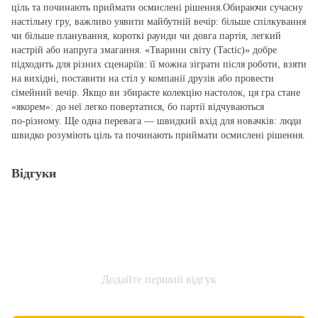
ціль та починають приймати осмислені рішення.Обираючи сучасну
настільну гру, важливо уявити майбутній вечір: більше спілкування
чи більше планування, короткі раунди чи довга партія, легкий
настрій або напруга змагання. «Тварини світу (Tactic)» добре
підходить для різних сценаріїв: її можна зіграти після роботи, взяти
на вихідні, поставити на стіл у компанії друзів або провести
сімейний вечір. Якщо ви збираєте колекцію настолок, ця гра стане
«якорем»: до неї легко повертатися, бо партії відчуваються
по‑різному. Ще одна перевага — швидкий вхід для новачків: люди
швидко розуміють ціль та починають приймати осмислені рішення.
Відгуки
Додайте перший відгук