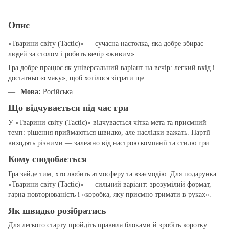
Опис
«Тварини світу (Tactic)» — сучасна настолка, яка добре збирає
людей за столом і робить вечір «живим».
Гра добре працює як універсальний варіант на вечір: легкий вхід і
достатньо «смаку», щоб хотілося зіграти ще.
Мова:
Російська
Що відчувається під час гри
У «Тварини світу (Tactic)» відчувається чітка мета та приємний
темп: рішення приймаються швидко, але наслідки важать. Партії
виходять різними — залежно від настрою компанії та стилю гри.
Кому сподобається
Гра зайде тим, хто любить атмосферу та взаємодію. Для подарунка
«Тварини світу (Tactic)» — сильний варіант: зрозумілий формат,
гарна повторюваність і «коробка, яку приємно тримати в руках».
Як швидко розібратись
Для легкого старту пройдіть правила блоками й зробіть коротку