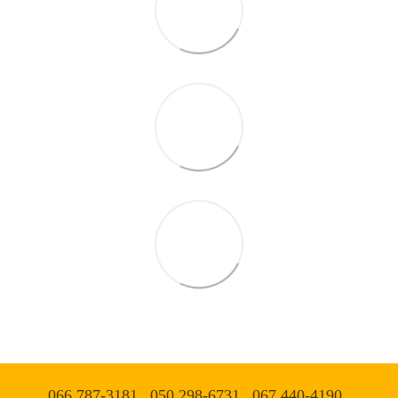
066 787-3181
050 298-6731
067 440-4190