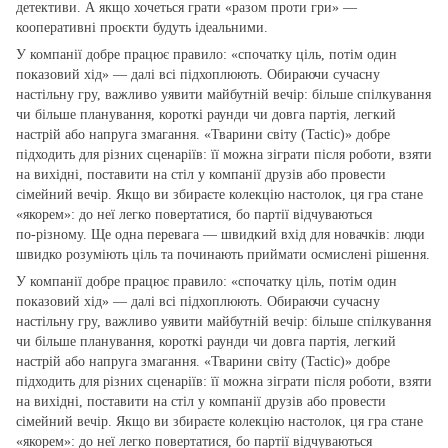
детективи. А якщо хочеться грати «разом проти гри» —
кооперативні проєкти будуть ідеальними.
У компанії добре працює правило: «спочатку ціль, потім один
показовий хід» — далі всі підхоплюють. Обираючи сучасну
настільну гру, важливо уявити майбутній вечір: більше спілкування
чи більше планування, короткі раунди чи довга партія, легкий
настрій або напруга змагання. «Тварини світу (Tactic)» добре
підходить для різних сценаріїв: її можна зіграти після роботи, взяти
на вихідні, поставити на стіл у компанії друзів або провести
сімейний вечір. Якщо ви збираєте колекцію настолок, ця гра стане
«якорем»: до неї легко повертатися, бо партії відчуваються
по‑різному. Ще одна перевага — швидкий вхід для новачків: люди
швидко розуміють ціль та починають приймати осмислені рішення.
У компанії добре працює правило: «спочатку ціль, потім один
показовий хід» — далі всі підхоплюють. Обираючи сучасну
настільну гру, важливо уявити майбутній вечір: більше спілкування
чи більше планування, короткі раунди чи довга партія, легкий
настрій або напруга змагання. «Тварини світу (Tactic)» добре
підходить для різних сценаріїв: її можна зіграти після роботи, взяти
на вихідні, поставити на стіл у компанії друзів або провести
сімейний вечір. Якщо ви збираєте колекцію настолок, ця гра стане
«якорем»: до неї легко повертатися, бо партії відчуваються