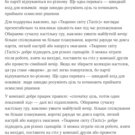
бо партії відчуваються по‑різному. Ще одна перевага — швидкий
вхід для новачків: люди швидко розуміють ціль та починають
приймати осмислені рішення.
Для подарунка важливо, що «Тварини світу (Tactic)» виглядає
презентабельно та викликає цікавість вже під час розпакування.
Обираючи сучасну настільну гру, важливо уявити майбутній вечір:
більше спілкування чи більше планування, короткі раунди чи довга
партія, легкий настрій або напруга змагання. «Тварини світу
(Tactic)» добре підходить для різних сценаріїв: її можна зіграти
після роботи, взяти на вихідні, поставити на стіл у компанії друзів
або провести сімейний вечір. Якщо ви збираєте колекцію настолок,
ця гра стане «якорем»: до неї легко повертатися, бо партії
відчуваються по‑різному. Ще одна перевага — швидкий вхід для
новачків: люди швидко розуміють ціль та починають приймати
осмислені рішення.
У компанії добре працює правило: «спочатку ціль, потім один
показовий хід» — далі всі підхоплюють. Обираючи сучасну
настільну гру, важливо уявити майбутній вечір: більше спілкування
чи більше планування, короткі раунди чи довга партія, легкий
настрій або напруга змагання. «Тварини світу (Tactic)» добре
підходить для різних сценаріїв: її можна зіграти після роботи, взяти
на вихідні, поставити на стіл у компанії друзів або провести