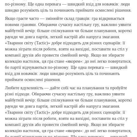
по‑різному. Ще одна перевага — швидкий вхід для новачків: люди
швидко розуміють ціль та починають приймати осмислені рішення.
Якщо граєте часто — змінюйте склад гравців: гра відкривається
новими гранями. Обираючи сучасну настільну гру, важливо уявити
майбутній вечір: більше спілкування чи більше планування, короткі
раунди чи довга партія, легкий настрій або напруга змагання.
«Тварини світу (Tactic)» добре підходить для різних сценаріїв: її
можна зіграти після роботи, взяти на вихідні, поставити на стіл у
компанії друзів або провести сімейний вечір. Якщо ви збираєте
колекцію настолок, ця гра стане «якорем»: до неї легко повертатися,
бо партії відчуваються по‑різному. Ще одна перевага — швидкий
вхід для новачків: люди швидко розуміють ціль та починають
приймати осмислені рішення.
Любите вдумливість — дайте собі час на планування та пробуйте
різні підходи. Обираючи сучасну настільну гру, важливо уявити
майбутній вечір: більше спілкування чи більше планування, короткі
раунди чи довга партія, легкий настрій або напруга змагання.
«Тварини світу (Tactic)» добре підходить для різних сценаріїв: її
можна зіграти після роботи, взяти на вихідні, поставити на стіл у
компанії друзів або провести сімейний вечір. Якщо ви збираєте
колекцію настолок, ця гра стане «якорем»: до неї легко повертатися,
бо партії відчуваються по‑різному. Ще одна перевага — швидкий