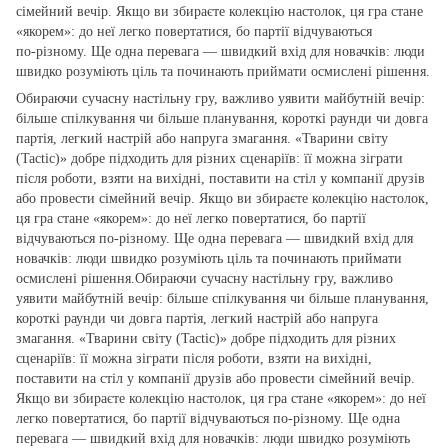
сімейний вечір. Якщо ви збираєте колекцію настолок, ця гра стане
«якорем»: до неї легко повертатися, бо партії відчуваються
по‑різному. Ще одна перевага — швидкий вхід для новачків: люди
швидко розуміють ціль та починають приймати осмислені рішення.
Обираючи сучасну настільну гру, важливо уявити майбутній вечір:
більше спілкування чи більше планування, короткі раунди чи довга
партія, легкий настрій або напруга змагання. «Тварини світу
(Tactic)» добре підходить для різних сценаріїв: її можна зіграти
після роботи, взяти на вихідні, поставити на стіл у компанії друзів
або провести сімейний вечір. Якщо ви збираєте колекцію настолок,
ця гра стане «якорем»: до неї легко повертатися, бо партії
відчуваються по‑різному. Ще одна перевага — швидкий вхід для
новачків: люди швидко розуміють ціль та починають приймати
осмислені рішення.Обираючи сучасну настільну гру, важливо
уявити майбутній вечір: більше спілкування чи більше планування,
короткі раунди чи довга партія, легкий настрій або напруга
змагання. «Тварини світу (Tactic)» добре підходить для різних
сценаріїв: її можна зіграти після роботи, взяти на вихідні,
поставити на стіл у компанії друзів або провести сімейний вечір.
Якщо ви збираєте колекцію настолок, ця гра стане «якорем»: до неї
легко повертатися, бо партії відчуваються по‑різному. Ще одна
перевага — швидкий вхід для новачків: люди швидко розуміють