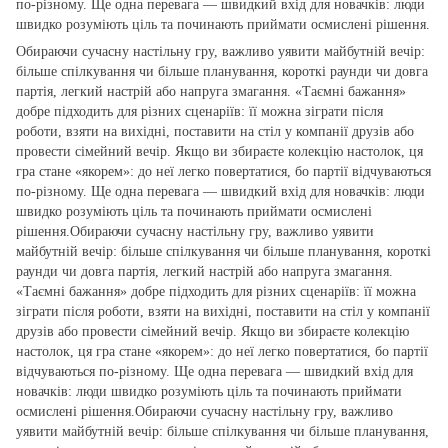
по‑різному. Ще одна перевага — швидкий вхід для новачків: люди
швидко розуміють ціль та починають приймати осмислені рішення.
Обираючи сучасну настільну гру, важливо уявити майбутній вечір:
більше спілкування чи більше планування, короткі раунди чи довга
партія, легкий настрій або напруга змагання. «Таємні бажання»
добре підходить для різних сценаріїв: її можна зіграти після
роботи, взяти на вихідні, поставити на стіл у компанії друзів або
провести сімейний вечір. Якщо ви збираєте колекцію настолок, ця
гра стане «якорем»: до неї легко повертатися, бо партії відчуваються
по‑різному. Ще одна перевага — швидкий вхід для новачків: люди
швидко розуміють ціль та починають приймати осмислені
рішення.Обираючи сучасну настільну гру, важливо уявити
майбутній вечір: більше спілкування чи більше планування, короткі
раунди чи довга партія, легкий настрій або напруга змагання.
«Таємні бажання» добре підходить для різних сценаріїв: її можна
зіграти після роботи, взяти на вихідні, поставити на стіл у компанії
друзів або провести сімейний вечір. Якщо ви збираєте колекцію
настолок, ця гра стане «якорем»: до неї легко повертатися, бо партії
відчуваються по‑різному. Ще одна перевага — швидкий вхід для
новачків: люди швидко розуміють ціль та починають приймати
осмислені рішення.Обираючи сучасну настільну гру, важливо
уявити майбутній вечір: більше спілкування чи більше планування,