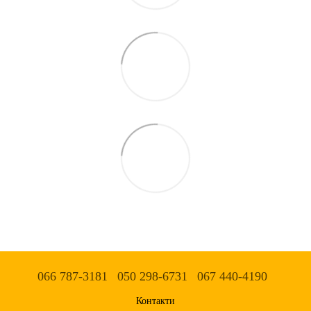
066 787-3181
050 298-6731
067 440-4190
Контакти