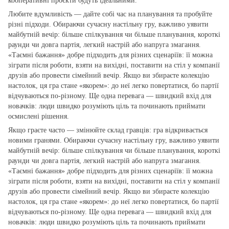
кооперативні проєкти будуть ідеальними.
Любите вдумливість — дайте собі час на планування та пробуйте
різні підходи. Обираючи сучасну настільну гру, важливо уявити
майбутній вечір: більше спілкування чи більше планування, короткі
раунди чи довга партія, легкий настрій або напруга змагання.
«Таємні бажання» добре підходить для різних сценаріїв: її можна
зіграти після роботи, взяти на вихідні, поставити на стіл у компанії
друзів або провести сімейний вечір. Якщо ви збираєте колекцію
настолок, ця гра стане «якорем»: до неї легко повертатися, бо партії
відчуваються по‑різному. Ще одна перевага — швидкий вхід для
новачків: люди швидко розуміють ціль та починають приймати
осмислені рішення.
Якщо граєте часто — змінюйте склад гравців: гра відкривається
новими гранями. Обираючи сучасну настільну гру, важливо уявити
майбутній вечір: більше спілкування чи більше планування, короткі
раунди чи довга партія, легкий настрій або напруга змагання.
«Таємні бажання» добре підходить для різних сценаріїв: її можна
зіграти після роботи, взяти на вихідні, поставити на стіл у компанії
друзів або провести сімейний вечір. Якщо ви збираєте колекцію
настолок, ця гра стане «якорем»: до неї легко повертатися, бо партії
відчуваються по‑різному. Ще одна перевага — швидкий вхід для
новачків: люди швидко розуміють ціль та починають приймати