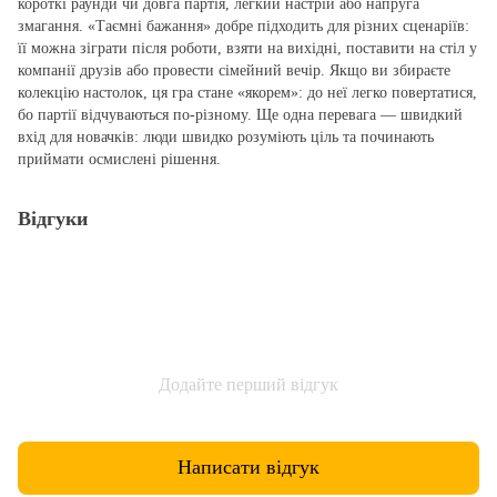
короткі раунди чи довга партія, легкий настрій або напруга
змагання. «Таємні бажання» добре підходить для різних сценаріїв:
її можна зіграти після роботи, взяти на вихідні, поставити на стіл у
компанії друзів або провести сімейний вечір. Якщо ви збираєте
колекцію настолок, ця гра стане «якорем»: до неї легко повертатися,
бо партії відчуваються по‑різному. Ще одна перевага — швидкий
вхід для новачків: люди швидко розуміють ціль та починають
приймати осмислені рішення.
Відгуки
Додайте перший відгук
Написати відгук