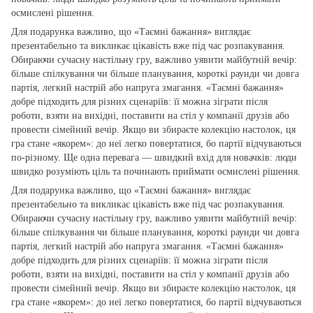
осмислені рішення.
Для подарунка важливо, що «Таємні бажання» виглядає
презентабельно та викликає цікавість вже під час розпакування.
Обираючи сучасну настільну гру, важливо уявити майбутній вечір:
більше спілкування чи більше планування, короткі раунди чи довга
партія, легкий настрій або напруга змагання. «Таємні бажання»
добре підходить для різних сценаріїв: її можна зіграти після
роботи, взяти на вихідні, поставити на стіл у компанії друзів або
провести сімейний вечір. Якщо ви збираєте колекцію настолок, ця
гра стане «якорем»: до неї легко повертатися, бо партії відчуваються
по‑різному. Ще одна перевага — швидкий вхід для новачків: люди
швидко розуміють ціль та починають приймати осмислені рішення.
Для подарунка важливо, що «Таємні бажання» виглядає
презентабельно та викликає цікавість вже під час розпакування.
Обираючи сучасну настільну гру, важливо уявити майбутній вечір:
більше спілкування чи більше планування, короткі раунди чи довга
партія, легкий настрій або напруга змагання. «Таємні бажання»
добре підходить для різних сценаріїв: її можна зіграти після
роботи, взяти на вихідні, поставити на стіл у компанії друзів або
провести сімейний вечір. Якщо ви збираєте колекцію настолок, ця
гра стане «якорем»: до неї легко повертатися, бо партії відчуваються