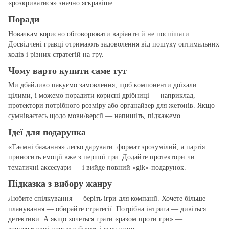
«розкриватися» значно яскравіше.
Поради
Новачкам корисно обговорювати варіанти й не поспішати.
Досвідчені гравці отримають задоволення від пошуку оптимальних
ходів і різних стратегій на гру.
Чому варто купити саме тут
Ми дбайливо пакуємо замовлення, щоб компоненти доїхали
цілими, і можемо порадити корисні дрібниці — наприклад,
протектори потрібного розміру або органайзер для жетонів. Якщо
сумніваєтесь щодо мови/версії — напишіть, підкажемо.
Ідеї для подарунка
«Таємні бажання» легко дарувати: формат зрозумілий, а партія
приносить емоції вже з першої гри. Додайте протектори чи
тематичні аксесуари — і вийде повний «gіk»‑подарунок.
Підказка з вибору жанру
Любите спілкування — беріть ігри для компанії. Хочете більше
планування — обирайте стратегії. Потрібна інтрига — дивіться
детективи. А якщо хочеться грати «разом проти гри» —