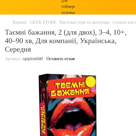
Каталог
GEEK STORE
Настільні ігри та аксесуари
Сучасні наст
Таємні бажання, 2 (для двох), 3–4, 10+,
40–90 хв, Для компанії, Українська,
Середня
Артикул:
optplrm040
Оставить отзыв