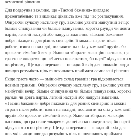
осмислені рішення.
Для подарунка важливо, що «Таємні бажання» виглядає
презентабельно та викликає цікавість вже під час розпакування.
Обираючи сучасну настільну гру, важливо уявити майбутній вечір:
більше спілкування чи більше планування, короткі раунди чи довга
партія, легкий настрій або напруга змагання. «Таємні бажання»
добре підходить для різних сценаріїв: її можна зіграти після
роботи, взяти на вихідні, поставити на стіл у компанії друзів або
провести сімейний вечір. Якщо ви збираєте колекцію настолок, ця
гра стане «якорем»: до неї легко повертатися, бо партії відчуваються
по‑різному. Ще одна перевага — швидкий вхід для новачків: люди
швидко розуміють ціль та починають приймати осмислені рішення.
Якщо граєте часто — змінюйте склад гравців: гра відкривається
новими гранями. Обираючи сучасну настільну гру, важливо уявити
майбутній вечір: більше спілкування чи більше планування, короткі
раунди чи довга партія, легкий настрій або напруга змагання.
«Таємні бажання» добре підходить для різних сценаріїв: її можна
зіграти після роботи, взяти на вихідні, поставити на стіл у компанії
друзів або провести сімейний вечір. Якщо ви збираєте колекцію
настолок, ця гра стане «якорем»: до неї легко повертатися, бо партії
відчуваються по‑різному. Ще одна перевага — швидкий вхід для
новачків: люди швидко розуміють ціль та починають приймати