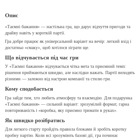
Опис
«Таємні бажання» — настільна гра, що дарує відчуття пригоди та
драйву навіть у короткій партії.
Гра добре працює як універсальний варіант на вечір: легкий вхід і
достатньо «смаку», щоб хотілося зіграти ще.
Що відчувається під час гри
У «Таємні бажання» відчувається чітка мета та приємний темп:
рішення приймаються швидко, але наслідки важать. Партії виходять
різними — залежно від настрою компанії та стилю гри.
Кому сподобається
Гра зайде тим, хто любить атмосферу та взаємодію. Для подарунка
«Таємні бажання» — сильний варіант: зрозумілий формат, гарна
повторюваність і «коробка, яку приємно тримати в руках».
Як швидко розібратись
Для легкого старту пройдіть правила блоками й зробіть коротку
пробну партію. Коли всі зрозуміють базові дії, гра починає