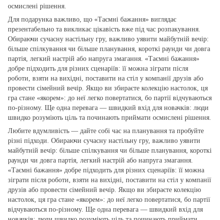
осмислені рішення.
Для подарунка важливо, що «Таємні бажання» виглядає
презентабельно та викликає цікавість вже під час розпакування.
Обираючи сучасну настільну гру, важливо уявити майбутній вечір:
більше спілкування чи більше планування, короткі раунди чи довга
партія, легкий настрій або напруга змагання. «Таємні бажання»
добре підходить для різних сценаріїв: її можна зіграти після
роботи, взяти на вихідні, поставити на стіл у компанії друзів або
провести сімейний вечір. Якщо ви збираєте колекцію настолок, ця
гра стане «якорем»: до неї легко повертатися, бо партії відчуваються
по‑різному. Ще одна перевага — швидкий вхід для новачків: люди
швидко розуміють ціль та починають приймати осмислені рішення.
Любите вдумливість — дайте собі час на планування та пробуйте
різні підходи. Обираючи сучасну настільну гру, важливо уявити
майбутній вечір: більше спілкування чи більше планування, короткі
раунди чи довга партія, легкий настрій або напруга змагання.
«Таємні бажання» добре підходить для різних сценаріїв: її можна
зіграти після роботи, взяти на вихідні, поставити на стіл у компанії
друзів або провести сімейний вечір. Якщо ви збираєте колекцію
настолок, ця гра стане «якорем»: до неї легко повертатися, бо партії
відчуваються по‑різному. Ще одна перевага — швидкий вхід для
новачків: люди швидко розуміють ціль та починають приймати