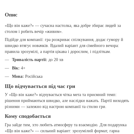
Опис
«Що він каже?» — сучасна настолка, яка добре збирає людей за
столом і робить вечір «живим».
Підійде для компанії: гра розкриває спілкування, додає гумору й
швидко втягує новачків. Вдалий варіант для сімейного вечора:
правила зрозумілі, а партія цікава і дорослим, і підліткам.
Тривалість партії:
до 20 хв
Вік:
4+
Мова:
Російська
Що відчувається під час гри
У «Що він каже?» відчувається чітка мета та приємний темп:
рішення приймаються швидко, але наслідки важать. Партії виходять
різними — залежно від настрою компанії та стилю гри.
Кому сподобається
Гра зайде тим, хто любить атмосферу та взаємодію. Для подарунка
«Що він каже?» — сильний варіант: зрозумілий формат, гарна