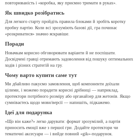
повторюваність і «коробка, яку приємно тримати в руках».
Як швидко розібратись
Для легкого старту пройдіть правила блоками й зробіть коротку
пробну партію. Коли всі зрозуміють базові дії, гра починає
«розкриватися» значно яскравіше.
Поради
Новачкам корисно обговорювати варіанти й не поспішати.
Досвідчені гравці отримають задоволення від пошуку оптимальних
ходів і різних стратегій на гру.
Чому варто купити саме тут
Ми дбайливо пакуємо замовлення, щоб компоненти доїхали
цілими, і можемо порадити корисні дрібниці — наприклад,
протектори потрібного розміру або органайзер для жетонів. Якщо
сумніваєтесь щодо мови/версії — напишіть, підкажемо.
Ідеї для подарунка
«Що він каже?» легко дарувати: формат зрозумілий, а партія
приносить емоції вже з першої гри. Додайте протектори чи
тематичні аксесуари — і вийде повний «gіk»‑подарунок.