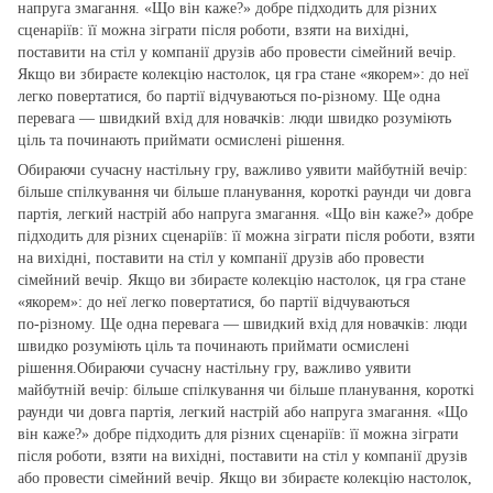
напруга змагання. «Що він каже?» добре підходить для різних
сценаріїв: її можна зіграти після роботи, взяти на вихідні,
поставити на стіл у компанії друзів або провести сімейний вечір.
Якщо ви збираєте колекцію настолок, ця гра стане «якорем»: до неї
легко повертатися, бо партії відчуваються по‑різному. Ще одна
перевага — швидкий вхід для новачків: люди швидко розуміють
ціль та починають приймати осмислені рішення.
Обираючи сучасну настільну гру, важливо уявити майбутній вечір:
більше спілкування чи більше планування, короткі раунди чи довга
партія, легкий настрій або напруга змагання. «Що він каже?» добре
підходить для різних сценаріїв: її можна зіграти після роботи, взяти
на вихідні, поставити на стіл у компанії друзів або провести
сімейний вечір. Якщо ви збираєте колекцію настолок, ця гра стане
«якорем»: до неї легко повертатися, бо партії відчуваються
по‑різному. Ще одна перевага — швидкий вхід для новачків: люди
швидко розуміють ціль та починають приймати осмислені
рішення.Обираючи сучасну настільну гру, важливо уявити
майбутній вечір: більше спілкування чи більше планування, короткі
раунди чи довга партія, легкий настрій або напруга змагання. «Що
він каже?» добре підходить для різних сценаріїв: її можна зіграти
після роботи, взяти на вихідні, поставити на стіл у компанії друзів
або провести сімейний вечір. Якщо ви збираєте колекцію настолок,