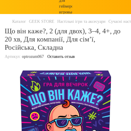
Каталог
GEEK STORE
Настільні ігри та аксесуари
Сучасні наст
Що він каже?, 2 (для двох), 3–4, 4+, до
20 хв, Для компанії, Для сім’ї,
Російська, Складна
Артикул:
optrozum067
Оставить отзыв