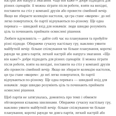
настрій або напруга змагання. «Що він каже?» добре підходить для
різних сценаріїв: її можна зіграти після роботи, взяти на вихідні,
поставити на стіл у компанії друзів або провести сімейний вечір.
Якщо ви збираєте колекцію настолок, ця гра стане «якорем»: до неї
легко повертатися, бо партії відчуваються по‑різному. Ще одна
перевага — швидкий вхід для новачків: люди швидко розуміють
ціль та починають приймати осмислені рішення.
Любите вдумливість — дайте собі час на планування та пробуйте
різні підходи. Обираючи сучасну настільну гру, важливо уявити
майбутній вечір: більше спілкування чи більше планування, короткі
раунди чи довга партія, легкий настрій або напруга змагання. «Що
він каже?» добре підходить для різних сценаріїв: її можна зіграти
після роботи, взяти на вихідні, поставити на стіл у компанії друзів
або провести сімейний вечір. Якщо ви збираєте колекцію настолок,
ця гра стане «якорем»: до неї легко повертатися, бо партії
відчуваються по‑різному. Ще одна перевага — швидкий вхід для
новачків: люди швидко розуміють ціль та починають приймати
осмислені рішення.
Щоб партія не затягувалась, домовтесь про темп і обмежте
обговорення кількома хвилинами. Обираючи сучасну настільну гру,
важливо уявити майбутній вечір: більше спілкування чи більше
планування, короткі раунди чи довга партія, легкий настрій або