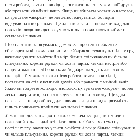
після роботи, взяти на вихідні, поставити на стіл у компанії друзів
або провести сімейний вечір. Якщо ви збираєте колекцію настолок,
ця гра стане «якорем»: до неї легко повертатися, бо партії
відчуваються по‑різному. Ще одна перевага — швидкий вхід для
новачків: люди швидко розуміють ціль та починають приймати
осмислені рішення.
Щоб партія не затягувалась, домовтесь про темп і обмежте
обговорення кількома хвилинами. Обираючи сучасну настільну гру,
важливо уявити майбутній вечір: більше спілкування чи більше
планування, короткі раунди чи довга партія, легкий настрій або
напруга змагання. «Що він каже?» добре підходить для різних
сценаріїв: її можна зіграти після роботи, взяти на вихідні,
поставити на стіл у компанії друзів або провести сімейний вечір.
Якщо ви збираєте колекцію настолок, ця гра стане «якорем»: до неї
легко повертатися, бо партії відчуваються по‑різному. Ще одна
перевага — швидкий вхід для новачків: люди швидко розуміють
ціль та починають приймати осмислені рішення.
У компанії добре працює правило: «спочатку ціль, потім один
показовий хід» — далі всі підхоплюють. Обираючи сучасну
настільну гру, важливо уявити майбутній вечір: більше спілкування
чи більше планування, короткі раунди чи довга партія, легкий