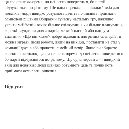
ця гра стане «якорем»: до неї легко повертатися, бо партії
відчуваються по‑різному. Ще одна перевага — швидкий вхід для
новачків: люди швидко розуміють ціль та починають приймати
осмислені рішення.Обираючи сучасну настільну гру, важливо
уявити майбутній вечір: більше спілкування чи більше планування,
короткі раунди чи довга партія, легкий настрій або напруга
змагання. «Що він каже?» добре підходить для різних сценаріїв: її
можна зіграти після роботи, взяти на вихідні, поставити на стіл у
компанії друзів або провести сімейний вечір. Якщо ви збираєте
колекцію настолок, ця гра стане «якорем»: до неї легко повертатися,
бо партії відчуваються по‑різному. Ще одна перевага — швидкий
вхід для новачків: люди швидко розуміють ціль та починають
приймати осмислені рішення.
Відгуки