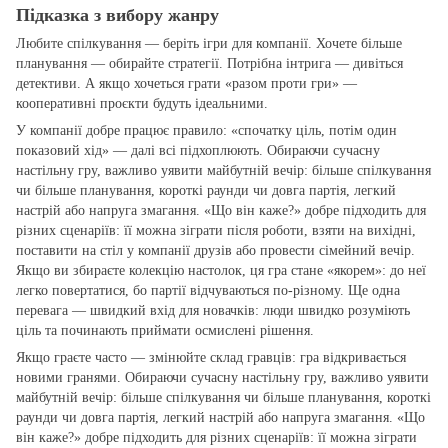
Підказка з вибору жанру
Любите спілкування — беріть ігри для компанії. Хочете більше
планування — обирайте стратегії. Потрібна інтрига — дивіться
детективи. А якщо хочеться грати «разом проти гри» —
кооперативні проєкти будуть ідеальними.
У компанії добре працює правило: «спочатку ціль, потім один
показовий хід» — далі всі підхоплюють. Обираючи сучасну
настільну гру, важливо уявити майбутній вечір: більше спілкування
чи більше планування, короткі раунди чи довга партія, легкий
настрій або напруга змагання. «Що він каже?» добре підходить для
різних сценаріїв: її можна зіграти після роботи, взяти на вихідні,
поставити на стіл у компанії друзів або провести сімейний вечір.
Якщо ви збираєте колекцію настолок, ця гра стане «якорем»: до неї
легко повертатися, бо партії відчуваються по‑різному. Ще одна
перевага — швидкий вхід для новачків: люди швидко розуміють
ціль та починають приймати осмислені рішення.
Якщо граєте часто — змінюйте склад гравців: гра відкривається
новими гранями. Обираючи сучасну настільну гру, важливо уявити
майбутній вечір: більше спілкування чи більше планування, короткі
раунди чи довга партія, легкий настрій або напруга змагання. «Що
він каже?» добре підходить для різних сценаріїв: її можна зіграти