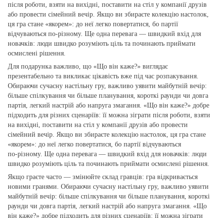
після роботи, взяти на вихідні, поставити на стіл у компанії друзів
або провести сімейний вечір. Якщо ви збираєте колекцію настолок,
ця гра стане «якорем»: до неї легко повертатися, бо партії
відчуваються по‑різному. Ще одна перевага — швидкий вхід для
новачків: люди швидко розуміють ціль та починають приймати
осмислені рішення.
Для подарунка важливо, що «Що він каже?» виглядає
презентабельно та викликає цікавість вже під час розпакування.
Обираючи сучасну настільну гру, важливо уявити майбутній вечір:
більше спілкування чи більше планування, короткі раунди чи довга
партія, легкий настрій або напруга змагання. «Що він каже?» добре
підходить для різних сценаріїв: її можна зіграти після роботи, взяти
на вихідні, поставити на стіл у компанії друзів або провести
сімейний вечір. Якщо ви збираєте колекцію настолок, ця гра стане
«якорем»: до неї легко повертатися, бо партії відчуваються
по‑різному. Ще одна перевага — швидкий вхід для новачків: люди
швидко розуміють ціль та починають приймати осмислені рішення.
Якщо граєте часто — змінюйте склад гравців: гра відкривається
новими гранями. Обираючи сучасну настільну гру, важливо уявити
майбутній вечір: більше спілкування чи більше планування, короткі
раунди чи довга партія, легкий настрій або напруга змагання. «Що
він каже?» добре підходить для різних сценаріїв: її можна зіграти