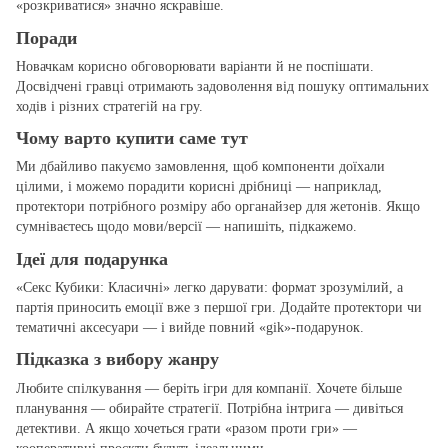
«розкриватися» значно яскравіше.
Поради
Новачкам корисно обговорювати варіанти й не поспішати.
Досвідчені гравці отримають задоволення від пошуку оптимальних
ходів і різних стратегій на гру.
Чому варто купити саме тут
Ми дбайливо пакуємо замовлення, щоб компоненти доїхали
цілими, і можемо порадити корисні дрібниці — наприклад,
протектори потрібного розміру або органайзер для жетонів. Якщо
сумніваєтесь щодо мови/версії — напишіть, підкажемо.
Ідеї для подарунка
«Секс Кубики: Класичні» легко дарувати: формат зрозумілий, а
партія приносить емоції вже з першої гри. Додайте протектори чи
тематичні аксесуари — і вийде повний «gіk»‑подарунок.
Підказка з вибору жанру
Любите спілкування — беріть ігри для компанії. Хочете більше
планування — обирайте стратегії. Потрібна інтрига — дивіться
детективи. А якщо хочеться грати «разом проти гри» —