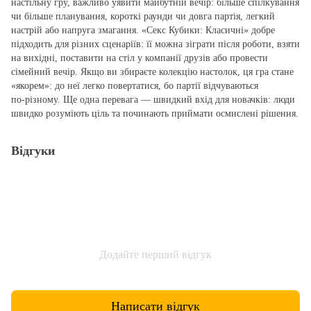
настільну гру, важливо уявити майбутній вечір: більше спілкування
чи більше планування, короткі раунди чи довга партія, легкий
настрій або напруга змагання. «Секс Кубики: Класичні» добре
підходить для різних сценаріїв: її можна зіграти після роботи, взяти
на вихідні, поставити на стіл у компанії друзів або провести
сімейний вечір. Якщо ви збираєте колекцію настолок, ця гра стане
«якорем»: до неї легко повертатися, бо партії відчуваються
по‑різному. Ще одна перевага — швидкий вхід для новачків: люди
швидко розуміють ціль та починають приймати осмислені рішення.
Відгуки
Додайте перший відгук
Написати відгук