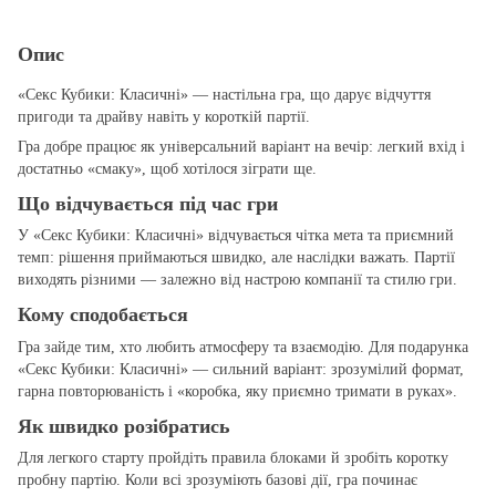
Опис
«Секс Кубики: Класичні» — настільна гра, що дарує відчуття
пригоди та драйву навіть у короткій партії.
Гра добре працює як універсальний варіант на вечір: легкий вхід і
достатньо «смаку», щоб хотілося зіграти ще.
Що відчувається під час гри
У «Секс Кубики: Класичні» відчувається чітка мета та приємний
темп: рішення приймаються швидко, але наслідки важать. Партії
виходять різними — залежно від настрою компанії та стилю гри.
Кому сподобається
Гра зайде тим, хто любить атмосферу та взаємодію. Для подарунка
«Секс Кубики: Класичні» — сильний варіант: зрозумілий формат,
гарна повторюваність і «коробка, яку приємно тримати в руках».
Як швидко розібратись
Для легкого старту пройдіть правила блоками й зробіть коротку
пробну партію. Коли всі зрозуміють базові дії, гра починає