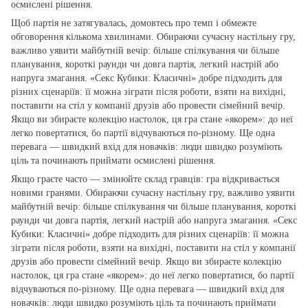
осмислені рішення.
Щоб партія не затягувалась, домовтесь про темп і обмежте
обговорення кількома хвилинами. Обираючи сучасну настільну гру,
важливо уявити майбутній вечір: більше спілкування чи більше
планування, короткі раунди чи довга партія, легкий настрій або
напруга змагання. «Секс Кубики: Класичні» добре підходить для
різних сценаріїв: її можна зіграти після роботи, взяти на вихідні,
поставити на стіл у компанії друзів або провести сімейний вечір.
Якщо ви збираєте колекцію настолок, ця гра стане «якорем»: до неї
легко повертатися, бо партії відчуваються по‑різному. Ще одна
перевага — швидкий вхід для новачків: люди швидко розуміють
ціль та починають приймати осмислені рішення.
Якщо граєте часто — змінюйте склад гравців: гра відкривається
новими гранями. Обираючи сучасну настільну гру, важливо уявити
майбутній вечір: більше спілкування чи більше планування, короткі
раунди чи довга партія, легкий настрій або напруга змагання. «Секс
Кубики: Класичні» добре підходить для різних сценаріїв: її можна
зіграти після роботи, взяти на вихідні, поставити на стіл у компанії
друзів або провести сімейний вечір. Якщо ви збираєте колекцію
настолок, ця гра стане «якорем»: до неї легко повертатися, бо партії
відчуваються по‑різному. Ще одна перевага — швидкий вхід для
новачків: люди швидко розуміють ціль та починають приймати