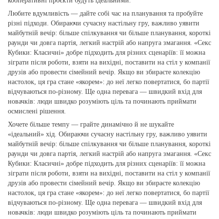
кооперативні проєкти будуть ідеальними.
Любите вдумливість — дайте собі час на планування та пробуйте
різні підходи. Обираючи сучасну настільну гру, важливо уявити
майбутній вечір: більше спілкування чи більше планування, короткі
раунди чи довга партія, легкий настрій або напруга змагання. «Секс
Кубики: Класичні» добре підходить для різних сценаріїв: її можна
зіграти після роботи, взяти на вихідні, поставити на стіл у компанії
друзів або провести сімейний вечір. Якщо ви збираєте колекцію
настолок, ця гра стане «якорем»: до неї легко повертатися, бо партії
відчуваються по‑різному. Ще одна перевага — швидкий вхід для
новачків: люди швидко розуміють ціль та починають приймати
осмислені рішення.
Хочете більше темпу — грайте динамічно й не шукайте
«ідеальний» хід. Обираючи сучасну настільну гру, важливо уявити
майбутній вечір: більше спілкування чи більше планування, короткі
раунди чи довга партія, легкий настрій або напруга змагання. «Секс
Кубики: Класичні» добре підходить для різних сценаріїв: її можна
зіграти після роботи, взяти на вихідні, поставити на стіл у компанії
друзів або провести сімейний вечір. Якщо ви збираєте колекцію
настолок, ця гра стане «якорем»: до неї легко повертатися, бо партії
відчуваються по‑різному. Ще одна перевага — швидкий вхід для
новачків: люди швидко розуміють ціль та починають приймати