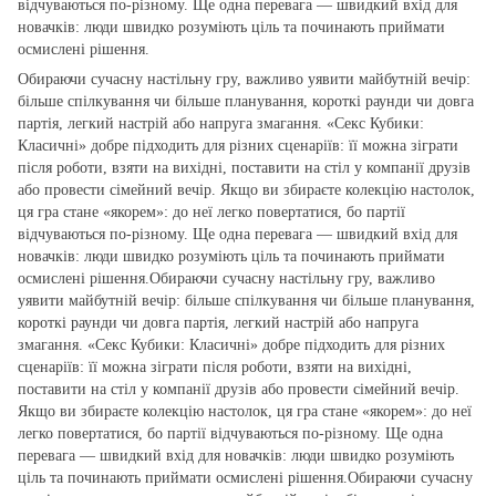
відчуваються по‑різному. Ще одна перевага — швидкий вхід для
новачків: люди швидко розуміють ціль та починають приймати
осмислені рішення.
Обираючи сучасну настільну гру, важливо уявити майбутній вечір:
більше спілкування чи більше планування, короткі раунди чи довга
партія, легкий настрій або напруга змагання. «Секс Кубики:
Класичні» добре підходить для різних сценаріїв: її можна зіграти
після роботи, взяти на вихідні, поставити на стіл у компанії друзів
або провести сімейний вечір. Якщо ви збираєте колекцію настолок,
ця гра стане «якорем»: до неї легко повертатися, бо партії
відчуваються по‑різному. Ще одна перевага — швидкий вхід для
новачків: люди швидко розуміють ціль та починають приймати
осмислені рішення.Обираючи сучасну настільну гру, важливо
уявити майбутній вечір: більше спілкування чи більше планування,
короткі раунди чи довга партія, легкий настрій або напруга
змагання. «Секс Кубики: Класичні» добре підходить для різних
сценаріїв: її можна зіграти після роботи, взяти на вихідні,
поставити на стіл у компанії друзів або провести сімейний вечір.
Якщо ви збираєте колекцію настолок, ця гра стане «якорем»: до неї
легко повертатися, бо партії відчуваються по‑різному. Ще одна
перевага — швидкий вхід для новачків: люди швидко розуміють
ціль та починають приймати осмислені рішення.Обираючи сучасну