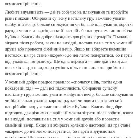
осмислені рішення.
Любите вдумливість — дайте собі час на планування та пробуйте
різні підходи. Обираючи сучасну настільну гру, важливо уявити
майбутній вечір: більше спілкування чи більше планування, короткі
раунди чи довга партія, легкий настрій або напруга змагання. «Секс
Кубики: Класичні» добре підходить для різних сценаріїв: її можна
зіграти після роботи, взяти на вихідні, поставити на стіл у компанії
друзів або провести сімейний вечір. Якщо ви збираєте колекцію
настолок, ця гра стане «якорем»: до неї легко повертатися, бо партії
відчуваються по‑різному. Ще одна перевага — швидкий вхід для
новачків: люди швидко розуміють ціль та починають приймати
осмислені рішення.
У компанії добре працює правило: «спочатку ціль, потім один
показовий хід» — далі всі підхоплюють. Обираючи сучасну
настільну гру, важливо уявити майбутній вечір: більше спілкування
чи більше планування, короткі раунди чи довга партія, легкий
настрій або напруга змагання. «Секс Кубики: Класичні» добре
підходить для різних сценаріїв: її можна зіграти після роботи, взяти
на вихідні, поставити на стіл у компанії друзів або провести
сімейний вечір. Якщо ви збираєте колекцію настолок, ця гра стане
«якорем»: до неї легко повертатися, бо партії відчуваються
по‑різному. Ще одна перевага — швидкий вхід для новачків: люди