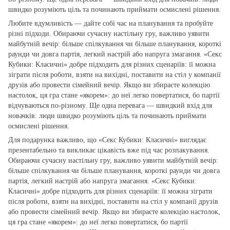
швидко розуміють ціль та починають приймати осмислені рішення.
Любите вдумливість — дайте собі час на планування та пробуйте
різні підходи. Обираючи сучасну настільну гру, важливо уявити
майбутній вечір: більше спілкування чи більше планування, короткі
раунди чи довга партія, легкий настрій або напруга змагання. «Секс
Кубики: Класичні» добре підходить для різних сценаріїв: її можна
зіграти після роботи, взяти на вихідні, поставити на стіл у компанії
друзів або провести сімейний вечір. Якщо ви збираєте колекцію
настолок, ця гра стане «якорем»: до неї легко повертатися, бо партії
відчуваються по‑різному. Ще одна перевага — швидкий вхід для
новачків: люди швидко розуміють ціль та починають приймати
осмислені рішення.
Для подарунка важливо, що «Секс Кубики: Класичні» виглядає
презентабельно та викликає цікавість вже під час розпакування.
Обираючи сучасну настільну гру, важливо уявити майбутній вечір:
більше спілкування чи більше планування, короткі раунди чи довга
партія, легкий настрій або напруга змагання. «Секс Кубики:
Класичні» добре підходить для різних сценаріїв: її можна зіграти
після роботи, взяти на вихідні, поставити на стіл у компанії друзів
або провести сімейний вечір. Якщо ви збираєте колекцію настолок,
ця гра стане «якорем»: до неї легко повертатися, бо партії