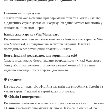
безготівковим розрахунком для юридичних осіб.
Готівковий розрахунок
Оплата готівкою можлива при отриманні товару в магазинах або
відділеннях служб доставки. Розрахунок здійснюється виключно у
національній валюті – гривні.
Банківська картка (Visa/Mastercard)
Ви можете сплатити онлайн-замовлення банківською карткою Visa
або Mastercard, випущеною на території України. Платежі
проходять через захищений платіжний шлюз.
Безготівковий розрахунок для юридичних осіб
Оплата можлива за безготівковим розрахунком - у касі будь-якого
банку або з розрахункового рахунку вашої компанії. На запит
надаємо необхідні бухгалтерські документи.
🛡
Гарантія
На весь асортимент діє офіційна гарантія від виробника. Термін та
умови гарантії вказані в картці кожного товару.
🛡
Обмін і повернення
Ви можете обміняти або повернути товар належної якості протягом
14 днів
з моменту отримання, згідно із Законом України «Про