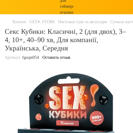
Каталог
GEEK STORE
Настільні ігри та аксесуари
Сучасні наст
Секс Кубики: Класичні, 2 (для двох), 3–
4, 10+, 40–90 хв, Для компанії,
Українська, Середня
Артикул:
fgsopt054
Оставить отзыв