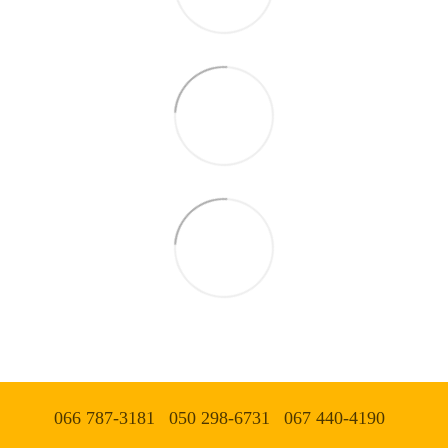
066 787-3181
050 298-6731
067 440-4190