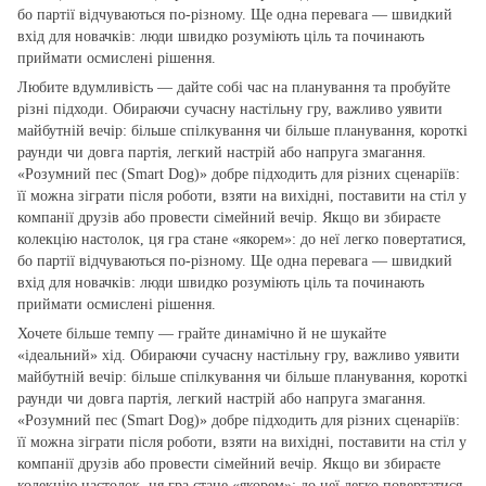
бо партії відчуваються по‑різному. Ще одна перевага — швидкий
вхід для новачків: люди швидко розуміють ціль та починають
приймати осмислені рішення.
Любите вдумливість — дайте собі час на планування та пробуйте
різні підходи. Обираючи сучасну настільну гру, важливо уявити
майбутній вечір: більше спілкування чи більше планування, короткі
раунди чи довга партія, легкий настрій або напруга змагання.
«Розумний пес (Smart Dog)» добре підходить для різних сценаріїв:
її можна зіграти після роботи, взяти на вихідні, поставити на стіл у
компанії друзів або провести сімейний вечір. Якщо ви збираєте
колекцію настолок, ця гра стане «якорем»: до неї легко повертатися,
бо партії відчуваються по‑різному. Ще одна перевага — швидкий
вхід для новачків: люди швидко розуміють ціль та починають
приймати осмислені рішення.
Хочете більше темпу — грайте динамічно й не шукайте
«ідеальний» хід. Обираючи сучасну настільну гру, важливо уявити
майбутній вечір: більше спілкування чи більше планування, короткі
раунди чи довга партія, легкий настрій або напруга змагання.
«Розумний пес (Smart Dog)» добре підходить для різних сценаріїв:
її можна зіграти після роботи, взяти на вихідні, поставити на стіл у
компанії друзів або провести сімейний вечір. Якщо ви збираєте
колекцію настолок, ця гра стане «якорем»: до неї легко повертатися,