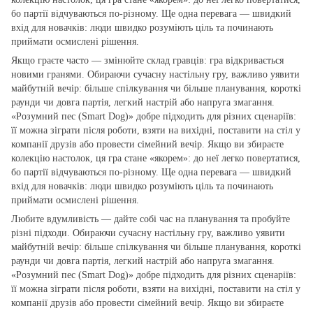
бо партії відчуваються по‑різному. Ще одна перевага — швидкий
вхід для новачків: люди швидко розуміють ціль та починають
приймати осмислені рішення.
Якщо граєте часто — змінюйте склад гравців: гра відкривається
новими гранями. Обираючи сучасну настільну гру, важливо уявити
майбутній вечір: більше спілкування чи більше планування, короткі
раунди чи довга партія, легкий настрій або напруга змагання.
«Розумний пес (Smart Dog)» добре підходить для різних сценаріїв:
її можна зіграти після роботи, взяти на вихідні, поставити на стіл у
компанії друзів або провести сімейний вечір. Якщо ви збираєте
колекцію настолок, ця гра стане «якорем»: до неї легко повертатися,
бо партії відчуваються по‑різному. Ще одна перевага — швидкий
вхід для новачків: люди швидко розуміють ціль та починають
приймати осмислені рішення.
Любите вдумливість — дайте собі час на планування та пробуйте
різні підходи. Обираючи сучасну настільну гру, важливо уявити
майбутній вечір: більше спілкування чи більше планування, короткі
раунди чи довга партія, легкий настрій або напруга змагання.
«Розумний пес (Smart Dog)» добре підходить для різних сценаріїв:
її можна зіграти після роботи, взяти на вихідні, поставити на стіл у
компанії друзів або провести сімейний вечір. Якщо ви збираєте