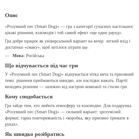
Опис
«Розумний пес (Smart Dog)» — гра з категорії сучасних настільних:
цікаві рішення, взаємодія і той самий ефект «ще один раунд».
Гра добре працює як універсальний варіант на вечір: легкий вхід і
достатньо «смаку», щоб хотілося зіграти ще.
Мова:
Російська
Що відчувається під час гри
У «Розумний пес (Smart Dog)» відчувається чітка мета та приємний
темп: рішення приймаються швидко, але наслідки важать. Партії
виходять різними — залежно від настрою компанії та стилю гри.
Кому сподобається
Гра зайде тим, хто любить атмосферу та взаємодію. Для подарунка
«Розумний пес (Smart Dog)» — сильний варіант: зрозумілий
формат, гарна повторюваність і «коробка, яку приємно тримати в
руках».
Як швидко розібратись