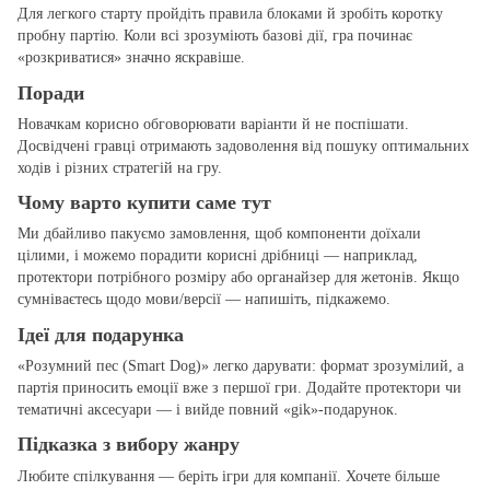
Для легкого старту пройдіть правила блоками й зробіть коротку
пробну партію. Коли всі зрозуміють базові дії, гра починає
«розкриватися» значно яскравіше.
Поради
Новачкам корисно обговорювати варіанти й не поспішати.
Досвідчені гравці отримають задоволення від пошуку оптимальних
ходів і різних стратегій на гру.
Чому варто купити саме тут
Ми дбайливо пакуємо замовлення, щоб компоненти доїхали
цілими, і можемо порадити корисні дрібниці — наприклад,
протектори потрібного розміру або органайзер для жетонів. Якщо
сумніваєтесь щодо мови/версії — напишіть, підкажемо.
Ідеї для подарунка
«Розумний пес (Smart Dog)» легко дарувати: формат зрозумілий, а
партія приносить емоції вже з першої гри. Додайте протектори чи
тематичні аксесуари — і вийде повний «gіk»‑подарунок.
Підказка з вибору жанру
Любите спілкування — беріть ігри для компанії. Хочете більше