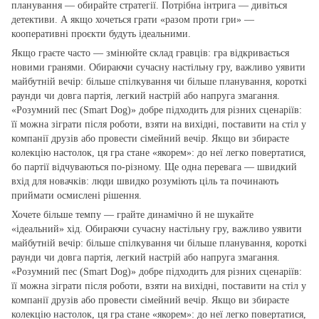
планування — обирайте стратегії. Потрібна інтрига — дивіться
детективи. А якщо хочеться грати «разом проти гри» —
кооперативні проєкти будуть ідеальними.
Якщо граєте часто — змінюйте склад гравців: гра відкривається
новими гранями. Обираючи сучасну настільну гру, важливо уявити
майбутній вечір: більше спілкування чи більше планування, короткі
раунди чи довга партія, легкий настрій або напруга змагання.
«Розумний пес (Smart Dog)» добре підходить для різних сценаріїв:
її можна зіграти після роботи, взяти на вихідні, поставити на стіл у
компанії друзів або провести сімейний вечір. Якщо ви збираєте
колекцію настолок, ця гра стане «якорем»: до неї легко повертатися,
бо партії відчуваються по‑різному. Ще одна перевага — швидкий
вхід для новачків: люди швидко розуміють ціль та починають
приймати осмислені рішення.
Хочете більше темпу — грайте динамічно й не шукайте
«ідеальний» хід. Обираючи сучасну настільну гру, важливо уявити
майбутній вечір: більше спілкування чи більше планування, короткі
раунди чи довга партія, легкий настрій або напруга змагання.
«Розумний пес (Smart Dog)» добре підходить для різних сценаріїв:
її можна зіграти після роботи, взяти на вихідні, поставити на стіл у
компанії друзів або провести сімейний вечір. Якщо ви збираєте
колекцію настолок, ця гра стане «якорем»: до неї легко повертатися,