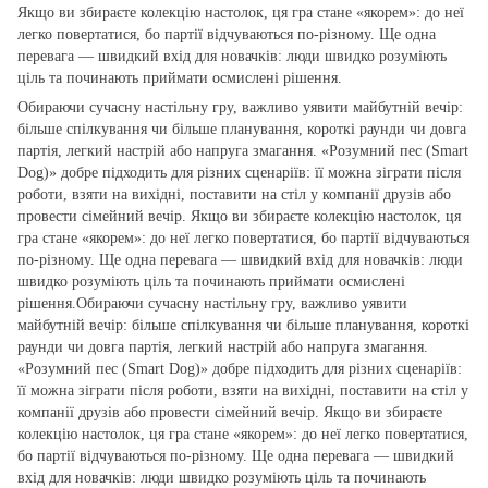
Якщо ви збираєте колекцію настолок, ця гра стане «якорем»: до неї
легко повертатися, бо партії відчуваються по‑різному. Ще одна
перевага — швидкий вхід для новачків: люди швидко розуміють
ціль та починають приймати осмислені рішення.
Обираючи сучасну настільну гру, важливо уявити майбутній вечір:
більше спілкування чи більше планування, короткі раунди чи довга
партія, легкий настрій або напруга змагання. «Розумний пес (Smart
Dog)» добре підходить для різних сценаріїв: її можна зіграти після
роботи, взяти на вихідні, поставити на стіл у компанії друзів або
провести сімейний вечір. Якщо ви збираєте колекцію настолок, ця
гра стане «якорем»: до неї легко повертатися, бо партії відчуваються
по‑різному. Ще одна перевага — швидкий вхід для новачків: люди
швидко розуміють ціль та починають приймати осмислені
рішення.Обираючи сучасну настільну гру, важливо уявити
майбутній вечір: більше спілкування чи більше планування, короткі
раунди чи довга партія, легкий настрій або напруга змагання.
«Розумний пес (Smart Dog)» добре підходить для різних сценаріїв:
її можна зіграти після роботи, взяти на вихідні, поставити на стіл у
компанії друзів або провести сімейний вечір. Якщо ви збираєте
колекцію настолок, ця гра стане «якорем»: до неї легко повертатися,
бо партії відчуваються по‑різному. Ще одна перевага — швидкий
вхід для новачків: люди швидко розуміють ціль та починають