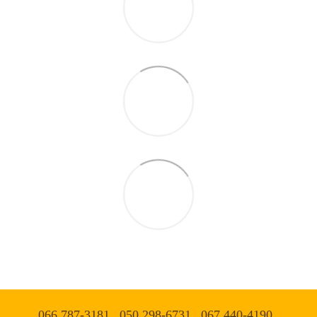
066 787-3181
050 298-6731
067 440-4190