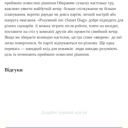
приймати осмислені рішення.Обираючи сучасну настільну гру,
важливо уявити майбутній вечір: більше спілкування чи більше
планування, короткі раунди чи довга партія, легкий настрій або
напруга змагання. «Розумний пес (Smart Dog)» добре підходить для
різних сценаріїв: її можна зіграти після роботи, взяти на вихідні,
поставити на стіл у компанії друзів або провести сімейний вечір.
Якщо ви збираєте колекцію настолок, ця гра стане «якорем»: до неї
легко повертатися, бо партії відчуваються по‑різному. Ще одна
перевага — швидкий вхід для новачків: люди швидко розуміють
ціль та починають приймати осмислені рішення.
Відгуки
Додайте перший відгук