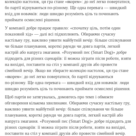
колекцію настолок, ця гра стане «якорем»: до неї легко повертатися,
бо партії відчуваються по‑різному. Ще одна перевага — швидкий
вхід для новачків: люди швидко розуміють ціль та починають
приймати осмислені рішення.
У компанії добре працює правило: «спочатку ціль, потім один
показовий хід» — далі всі підхоплюють. Обираючи сучасну
настільну гру, важливо уявити майбутній вечір: більше спілкування
чи більше планування, короткі раунди чи довга партія, легкий
настрій або напруга змагання. «Розумний пес (Smart Dog)» добре
підходить для різних сценаріїв: її можна зіграти після роботи, взяти
на вихідні, поставити на стіл у компанії друзів або провести
сімейний вечір. Якщо ви збираєте колекцію настолок, ця гра стане
«якорем»: до неї легко повертатися, бо партії відчуваються
по‑різному. Ще одна перевага — швидкий вхід для новачків: люди
швидко розуміють ціль та починають приймати осмислені рішення.
Щоб партія не затягувалась, домовтесь про темп і обмежте
обговорення кількома хвилинами. Обираючи сучасну настільну гру,
важливо уявити майбутній вечір: більше спілкування чи більше
планування, короткі раунди чи довга партія, легкий настрій або
напруга змагання. «Розумний пес (Smart Dog)» добре підходить для
різних сценаріїв: її можна зіграти після роботи, взяти на вихідні,
поставити на стіл у компанії друзів або провести сімейний вечір.