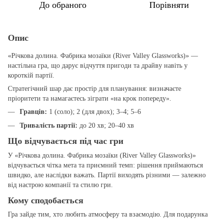
До обраного
Порівняти
Опис
«Річкова долина. Фабрика мозаїки (River Valley Glassworks)» —
настільна гра, що дарує відчуття пригоди та драйву навіть у
короткій партії.
Стратегічний шар дає простір для планування: визначаєте
пріоритети та намагаєтесь зіграти «на крок попереду».
Гравців:
1 (соло); 2 (для двох); 3–4; 5–6
Тривалість партії:
до 20 хв; 20–40 хв
Що відчувається під час гри
У «Річкова долина. Фабрика мозаїки (River Valley Glassworks)»
відчувається чітка мета та приємний темп: рішення приймаються
швидко, але наслідки важать. Партії виходять різними — залежно
від настрою компанії та стилю гри.
Кому сподобається
Гра зайде тим, хто любить атмосферу та взаємодію. Для подарунка