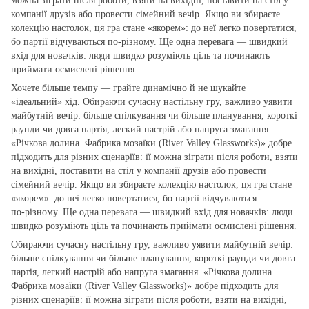
можна зіграти після роботи, взяти на вихідні, поставити на стіл у
компанії друзів або провести сімейний вечір. Якщо ви збираєте
колекцію настолок, ця гра стане «якорем»: до неї легко повертатися,
бо партії відчуваються по‑різному. Ще одна перевага — швидкий
вхід для новачків: люди швидко розуміють ціль та починають
приймати осмислені рішення.
Хочете більше темпу — грайте динамічно й не шукайте
«ідеальний» хід. Обираючи сучасну настільну гру, важливо уявити
майбутній вечір: більше спілкування чи більше планування, короткі
раунди чи довга партія, легкий настрій або напруга змагання.
«Річкова долина. Фабрика мозаїки (River Valley Glassworks)» добре
підходить для різних сценаріїв: її можна зіграти після роботи, взяти
на вихідні, поставити на стіл у компанії друзів або провести
сімейний вечір. Якщо ви збираєте колекцію настолок, ця гра стане
«якорем»: до неї легко повертатися, бо партії відчуваються
по‑різному. Ще одна перевага — швидкий вхід для новачків: люди
швидко розуміють ціль та починають приймати осмислені рішення.
Обираючи сучасну настільну гру, важливо уявити майбутній вечір:
більше спілкування чи більше планування, короткі раунди чи довга
партія, легкий настрій або напруга змагання. «Річкова долина.
Фабрика мозаїки (River Valley Glassworks)» добре підходить для
різних сценаріїв: її можна зіграти після роботи, взяти на вихідні,