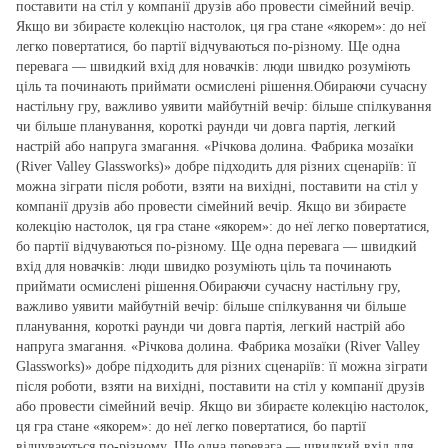
поставити на стіл у компанії друзів або провести сімейний вечір.
Якщо ви збираєте колекцію настолок, ця гра стане «якорем»: до неї
легко повертатися, бо партії відчуваються по‑різному. Ще одна
перевага — швидкий вхід для новачків: люди швидко розуміють
ціль та починають приймати осмислені рішення.Обираючи сучасну
настільну гру, важливо уявити майбутній вечір: більше спілкування
чи більше планування, короткі раунди чи довга партія, легкий
настрій або напруга змагання. «Річкова долина. Фабрика мозаїки
(River Valley Glassworks)» добре підходить для різних сценаріїв: її
можна зіграти після роботи, взяти на вихідні, поставити на стіл у
компанії друзів або провести сімейний вечір. Якщо ви збираєте
колекцію настолок, ця гра стане «якорем»: до неї легко повертатися,
бо партії відчуваються по‑різному. Ще одна перевага — швидкий
вхід для новачків: люди швидко розуміють ціль та починають
приймати осмислені рішення.Обираючи сучасну настільну гру,
важливо уявити майбутній вечір: більше спілкування чи більше
планування, короткі раунди чи довга партія, легкий настрій або
напруга змагання. «Річкова долина. Фабрика мозаїки (River Valley
Glassworks)» добре підходить для різних сценаріїв: її можна зіграти
після роботи, взяти на вихідні, поставити на стіл у компанії друзів
або провести сімейний вечір. Якщо ви збираєте колекцію настолок,
ця гра стане «якорем»: до неї легко повертатися, бо партії
відчуваються по‑різному. Ще одна перевага — швидкий вхід для