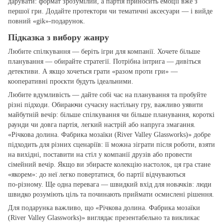
дарувати: формат зрозумілий, а партія приносить емоції вже з
першої гри. Додайте протектори чи тематичні аксесуари — і вийде
повний «gіk»‑подарунок.
Підказка з вибору жанру
Любите спілкування — беріть ігри для компанії. Хочете більше
планування — обирайте стратегії. Потрібна інтрига — дивіться
детективи. А якщо хочеться грати «разом проти гри» —
кооперативні проєкти будуть ідеальними.
Любите вдумливість — дайте собі час на планування та пробуйте
різні підходи. Обираючи сучасну настільну гру, важливо уявити
майбутній вечір: більше спілкування чи більше планування, короткі
раунди чи довга партія, легкий настрій або напруга змагання.
«Річкова долина. Фабрика мозаїки (River Valley Glassworks)» добре
підходить для різних сценаріїв: її можна зіграти після роботи, взяти
на вихідні, поставити на стіл у компанії друзів або провести
сімейний вечір. Якщо ви збираєте колекцію настолок, ця гра стане
«якорем»: до неї легко повертатися, бо партії відчуваються
по‑різному. Ще одна перевага — швидкий вхід для новачків: люди
швидко розуміють ціль та починають приймати осмислені рішення.
Для подарунка важливо, що «Річкова долина. Фабрика мозаїки
(River Valley Glassworks)» виглядає презентабельно та викликає