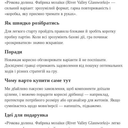
«Річкова долина. Фабрика мозаїки (River Valley Glassworks)» —
сильний варіант: зрозумілий формат, гарна повторюваність і
«коробка, яку приємно тримати в руках».
Як швидко розібратись
Для легкого старту пройдіть правила блоками й зробіть коротку
пробну партію. Коли всі зрозуміють базові дії, гра починає
«розкриватися» значно яскравіше.
Поради
Новачкам корисно обговорювати варіанти й не поспішати.
Досвідчені гравці отримають задоволення від пошуку оптимальних
ходів і різних стратегій на гру.
Чому варто купити саме тут
Ми дбайливо пакуємо замовлення, щоб компоненти доїхали
цілими, і можемо порадити корисні дрібниці — наприклад,
протектори потрібного розміру або органайзер для жетонів. Якщо
сумніваєтесь щодо мови/версії — напишіть, підкажемо.
Ідеї для подарунка
«Річкова долина. Фабрика мозаїки (River Valley Glassworks)» легко