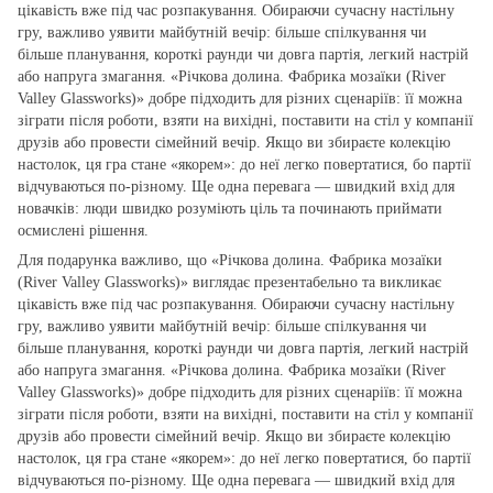
цікавість вже під час розпакування. Обираючи сучасну настільну
гру, важливо уявити майбутній вечір: більше спілкування чи
більше планування, короткі раунди чи довга партія, легкий настрій
або напруга змагання. «Річкова долина. Фабрика мозаїки (River
Valley Glassworks)» добре підходить для різних сценаріїв: її можна
зіграти після роботи, взяти на вихідні, поставити на стіл у компанії
друзів або провести сімейний вечір. Якщо ви збираєте колекцію
настолок, ця гра стане «якорем»: до неї легко повертатися, бо партії
відчуваються по‑різному. Ще одна перевага — швидкий вхід для
новачків: люди швидко розуміють ціль та починають приймати
осмислені рішення.
Для подарунка важливо, що «Річкова долина. Фабрика мозаїки
(River Valley Glassworks)» виглядає презентабельно та викликає
цікавість вже під час розпакування. Обираючи сучасну настільну
гру, важливо уявити майбутній вечір: більше спілкування чи
більше планування, короткі раунди чи довга партія, легкий настрій
або напруга змагання. «Річкова долина. Фабрика мозаїки (River
Valley Glassworks)» добре підходить для різних сценаріїв: її можна
зіграти після роботи, взяти на вихідні, поставити на стіл у компанії
друзів або провести сімейний вечір. Якщо ви збираєте колекцію
настолок, ця гра стане «якорем»: до неї легко повертатися, бо партії
відчуваються по‑різному. Ще одна перевага — швидкий вхід для