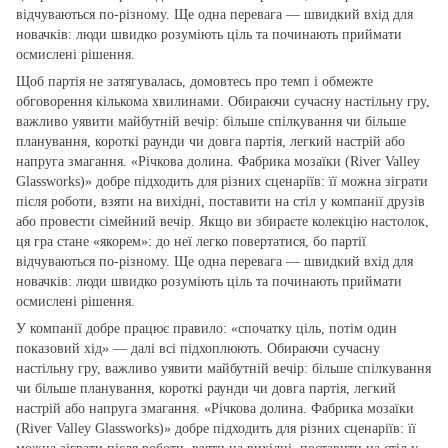
відчуваються по‑різному. Ще одна перевага — швидкий вхід для
новачків: люди швидко розуміють ціль та починають приймати
осмислені рішення.
Щоб партія не затягувалась, домовтесь про темп і обмежте
обговорення кількома хвилинами. Обираючи сучасну настільну гру,
важливо уявити майбутній вечір: більше спілкування чи більше
планування, короткі раунди чи довга партія, легкий настрій або
напруга змагання. «Річкова долина. Фабрика мозаїки (River Valley
Glassworks)» добре підходить для різних сценаріїв: її можна зіграти
після роботи, взяти на вихідні, поставити на стіл у компанії друзів
або провести сімейний вечір. Якщо ви збираєте колекцію настолок,
ця гра стане «якорем»: до неї легко повертатися, бо партії
відчуваються по‑різному. Ще одна перевага — швидкий вхід для
новачків: люди швидко розуміють ціль та починають приймати
осмислені рішення.
У компанії добре працює правило: «спочатку ціль, потім один
показовий хід» — далі всі підхоплюють. Обираючи сучасну
настільну гру, важливо уявити майбутній вечір: більше спілкування
чи більше планування, короткі раунди чи довга партія, легкий
настрій або напруга змагання. «Річкова долина. Фабрика мозаїки
(River Valley Glassworks)» добре підходить для різних сценаріїв: її