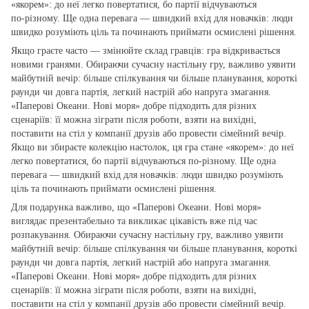
«якорем»: до неї легко повертатися, бо партії відчуваються
по‑різному. Ще одна перевага — швидкий вхід для новачків: люди
швидко розуміють ціль та починають приймати осмислені рішення.
Якщо граєте часто — змінюйте склад гравців: гра відкривається
новими гранями. Обираючи сучасну настільну гру, важливо уявити
майбутній вечір: більше спілкування чи більше планування, короткі
раунди чи довга партія, легкий настрій або напруга змагання.
«Паперові Океани. Нові моря» добре підходить для різних
сценаріїв: її можна зіграти після роботи, взяти на вихідні,
поставити на стіл у компанії друзів або провести сімейний вечір.
Якщо ви збираєте колекцію настолок, ця гра стане «якорем»: до неї
легко повертатися, бо партії відчуваються по‑різному. Ще одна
перевага — швидкий вхід для новачків: люди швидко розуміють
ціль та починають приймати осмислені рішення.
Для подарунка важливо, що «Паперові Океани. Нові моря»
виглядає презентабельно та викликає цікавість вже під час
розпакування. Обираючи сучасну настільну гру, важливо уявити
майбутній вечір: більше спілкування чи більше планування, короткі
раунди чи довга партія, легкий настрій або напруга змагання.
«Паперові Океани. Нові моря» добре підходить для різних
сценаріїв: її можна зіграти після роботи, взяти на вихідні,
поставити на стіл у компанії друзів або провести сімейний вечір.