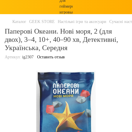
Каталог
GEEK STORE
Настільні ігри та аксесуари
Сучасні наст
Паперові Океани. Нові моря, 2 (для
двох), 3–4, 10+, 40–90 хв, Детективні,
Українська, Середня
Артикул:
ig2307
Оставить отзыв