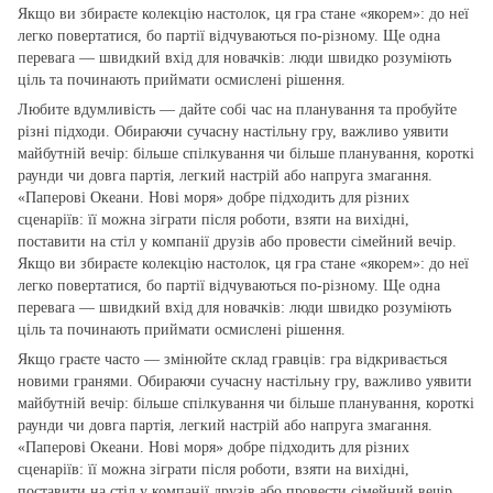
Якщо ви збираєте колекцію настолок, ця гра стане «якорем»: до неї
легко повертатися, бо партії відчуваються по‑різному. Ще одна
перевага — швидкий вхід для новачків: люди швидко розуміють
ціль та починають приймати осмислені рішення.
Любите вдумливість — дайте собі час на планування та пробуйте
різні підходи. Обираючи сучасну настільну гру, важливо уявити
майбутній вечір: більше спілкування чи більше планування, короткі
раунди чи довга партія, легкий настрій або напруга змагання.
«Паперові Океани. Нові моря» добре підходить для різних
сценаріїв: її можна зіграти після роботи, взяти на вихідні,
поставити на стіл у компанії друзів або провести сімейний вечір.
Якщо ви збираєте колекцію настолок, ця гра стане «якорем»: до неї
легко повертатися, бо партії відчуваються по‑різному. Ще одна
перевага — швидкий вхід для новачків: люди швидко розуміють
ціль та починають приймати осмислені рішення.
Якщо граєте часто — змінюйте склад гравців: гра відкривається
новими гранями. Обираючи сучасну настільну гру, важливо уявити
майбутній вечір: більше спілкування чи більше планування, короткі
раунди чи довга партія, легкий настрій або напруга змагання.
«Паперові Океани. Нові моря» добре підходить для різних
сценаріїв: її можна зіграти після роботи, взяти на вихідні,
поставити на стіл у компанії друзів або провести сімейний вечір.