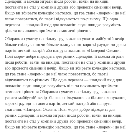
сценаріїв: її можна зіграти після роботи, взяти на вихідні,
поставити на стіл у компанії друзів або провести сімейний вечір.
Якщо ви збираєте колекцію настолок, ця гра стане «якорем»: до неї
легко повертатися, бо партії відчуваються по‑різному. Ще одна
перевага — швидкий вхід для новачків: люди швидко розуміють
ціль та починають приймати осмислені рішення.
Обираючи сучасну настільну гру, важливо уявити майбутній вечір:
більше спілкування чи більше планування, короткі раунди чи довга
партія, легкий настрій або напруга змагання. «Паперові Океани.
Нові моря» добре підходить для різних сценаріїв: її можна зіграти
після роботи, взяти на вихідні, поставити на стіл у компанії друзів
або провести сімейний вечір. Якщо ви збираєте колекцію настолок,
ця гра стане «якорем»: до неї легко повертатися, бо партії
відчуваються по‑різному. Ще одна перевага — швидкий вхід для
новачків: люди швидко розуміють ціль та починають приймати
осмислені рішення.Обираючи сучасну настільну гру, важливо
уявити майбутній вечір: більше спілкування чи більше планування,
короткі раунди чи довга партія, легкий настрій або напруга
змагання. «Паперові Океани. Нові моря» добре підходить для
різних сценаріїв: її можна зіграти після роботи, взяти на вихідні,
поставити на стіл у компанії друзів або провести сімейний вечір.
Якщо ви збираєте колекцію настолок, ця гра стане «якорем»: до неї