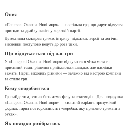
Опис
«Паперові Океани. Нові моря» — настільна гра, що дарує відчуття
пригоди та драйву навіть у короткій партії.
Детективна складова тримає інтригу: підказки, версії та логічні
висновки поступово ведуть до розв’язки.
Що відчувається під час гри
У «Паперові Океани. Нові моря» відчувається чітка мета та
приємний темп: рішення приймаються швидко, але наслідки
важать. Партії виходять різними — залежно від настрою компанії
та стилю гри.
Кому сподобається
Гра зайде тим, хто любить атмосферу та взаємодію. Для подарунка
«Паперові Океани. Нові моря» — сильний варіант: зрозумілий
формат, гарна повторюваність і «коробка, яку приємно тримати в
руках».
Як швидко розібратись