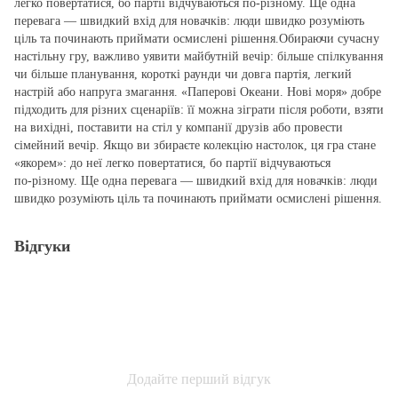
легко повертатися, бо партії відчуваються по‑різному. Ще одна
перевага — швидкий вхід для новачків: люди швидко розуміють
ціль та починають приймати осмислені рішення.Обираючи сучасну
настільну гру, важливо уявити майбутній вечір: більше спілкування
чи більше планування, короткі раунди чи довга партія, легкий
настрій або напруга змагання. «Паперові Океани. Нові моря» добре
підходить для різних сценаріїв: її можна зіграти після роботи, взяти
на вихідні, поставити на стіл у компанії друзів або провести
сімейний вечір. Якщо ви збираєте колекцію настолок, ця гра стане
«якорем»: до неї легко повертатися, бо партії відчуваються
по‑різному. Ще одна перевага — швидкий вхід для новачків: люди
швидко розуміють ціль та починають приймати осмислені рішення.
Відгуки
Додайте перший відгук