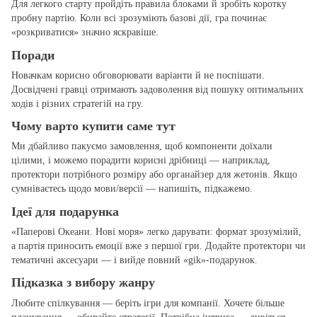
Для легкого старту пройдіть правила блоками й зробіть коротку
пробну партію. Коли всі зрозуміють базові дії, гра починає
«розкриватися» значно яскравіше.
Поради
Новачкам корисно обговорювати варіанти й не поспішати.
Досвідчені гравці отримають задоволення від пошуку оптимальних
ходів і різних стратегій на гру.
Чому варто купити саме тут
Ми дбайливо пакуємо замовлення, щоб компоненти доїхали
цілими, і можемо порадити корисні дрібниці — наприклад,
протектори потрібного розміру або органайзер для жетонів. Якщо
сумніваєтесь щодо мови/версії — напишіть, підкажемо.
Ідеї для подарунка
«Паперові Океани. Нові моря» легко дарувати: формат зрозумілий,
а партія приносить емоції вже з першої гри. Додайте протектори чи
тематичні аксесуари — і вийде повний «gіk»‑подарунок.
Підказка з вибору жанру
Любите спілкування — беріть ігри для компанії. Хочете більше