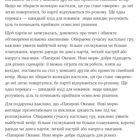
Якщо ви збираєте колекцію настолок, ця гра стане «якорем»: до неї
легко повертатися, бо партії відчуваються по‑різному. Ще одна
перевага — швидкий вхід для новачків: люди швидко розуміють
ціль та починають приймати осмислені рішення.
Щоб партія не затягувалась, домовтесь про темп і обмежте
обговорення кількома хвилинами. Обираючи сучасну настільну гру,
важливо уявити майбутній вечір: більше спілкування чи більше
планування, короткі раунди чи довга партія, легкий настрій або
напруга змагання. «Паперові Океани. Нові моря» добре підходить
для різних сценаріїв: її можна зіграти після роботи, взяти на
вихідні, поставити на стіл у компанії друзів або провести сімейний
вечір. Якщо ви збираєте колекцію настолок, ця гра стане «якорем»:
до неї легко повертатися, бо партії відчуваються по‑різному. Ще
одна перевага — швидкий вхід для новачків: люди швидко
розуміють ціль та починають приймати осмислені рішення.
Для подарунка важливо, що «Паперові Океани. Нові моря»
виглядає презентабельно та викликає цікавість вже під час
розпакування. Обираючи сучасну настільну гру, важливо уявити
майбутній вечір: більше спілкування чи більше планування, короткі
раунди чи довга партія, легкий настрій або напруга змагання.
«Паперові Океани. Нові моря» добре підходить для різних