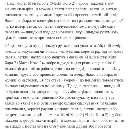
«Наші міста: Мачі Коро 2 (Machi Koro 2)» добре підходить для
різних сценаріїв: її можна зіграти після роботи, взяти на вихідні,
поставити на стіл у компанії друзів або провести сімейний вечір.
Якщо ви збираєте колекцію настолок, ця гра стане «якорем»: до неї
легко повертатися, бо партії відчуваються по‑різному. Ще одна
перевага — швидкий вхід для новачків: люди швидко розуміють
ціль та починають приймати осмислені рішення.
Обираючи сучасну настільну гру, важливо уявити майбутній вечір:
більше спілкування чи більше планування, короткі раунди чи довга
партія, легкий настрій або напруга змагання. «Наші міста: Мачі
Коро 2 (Machi Koro 2)» добре підходить для різних сценаріїв: її
можна зіграти після роботи, взяти на вихідні, поставити на стіл у
компанії друзів або провести сімейний вечір. Якщо ви збираєте
колекцію настолок, ця гра стане «якорем»: до неї легко повертатися,
бо партії відчуваються по‑різному. Ще одна перевага — швидкий
вхід для новачків: люди швидко розуміють ціль та починають
приймати осмислені рішення.Обираючи сучасну настільну гру,
важливо уявити майбутній вечір: більше спілкування чи більше
планування, короткі раунди чи довга партія, легкий настрій або
напруга змагання. «Наші міста: Мачі Коро 2 (Machi Koro 2)» добре
підходить для різних сценаріїв: її можна зіграти після роботи, взяти
на вихідні, поставити на стіл у компанії друзів або провести