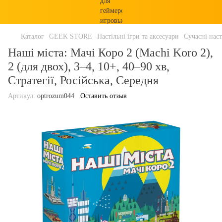
Каталог
GEEK STORE
Настільні ігри та аксесуари
Сучасні наст
Наші міста: Мачі Коро 2 (Machi Koro 2),
2 (для двох), 3–4, 10+, 40–90 хв,
Стратегії, Російська, Середня
Артикул:
optrozum044
Оставить отзыв