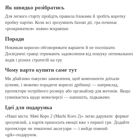
Як швидко розібратись
Для легкого старту пройдіть правила блоками й зробіть коротку
пробну партію. Коли всі зрозуміють базові дії, гра починає
«розкриватися» значно яскравіше.
Поради
Новачкам корисно обговорювати варіанти й не поспішати.
Досвідчені гравці отримають задоволення від пошуку оптимальних
ходів і різних стратегій на гру.
Чому варто купити саме тут
Ми дбайливо пакуємо замовлення, щоб компоненти доїхали
цілими, і можемо порадити корисні дрібниці — наприклад,
протектори потрібного розміру або органайзер для жетонів. Якщо
сумніваєтесь щодо мови/версії — напишіть, підкажемо.
Ідеї для подарунка
«Наші міста: Мачі Коро 2 (Machi Koro 2)» легко дарувати: формат
зрозумілий, а партія приносить емоції вже з першої гри. Додайте
протектори чи тематичні аксесуари — і вийде повний
«gіk»‑подарунок.