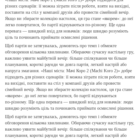
різних сценаріїв: її можна зіграти після роботи, взяти на вихідні,
поставити на стіл у компанії друзів або провести сімейний вечір.
Якщо ви збираєте колекцію настолок, ця гра стане «якорем»: до неї
легко повертатися, бо партії відчуваються по‑різному. Ще одна
перевага — швидкий вхід для новачків: люди швидко розуміють
ціль та починають приймати осмислені рішення.
Щоб партія не затягувалась, домовтесь про темп і обмежте
обговорення кількома хвилинами. Обираючи сучасну настільну гру,
важливо уявити майбутній вечір: більше спілкування чи більше
планування, короткі раунди чи довга партія, легкий настрій або
напруга змагання. «Наші міста: Мачі Коро 2 (Machi Koro 2)» добре
підходить для різних сценаріїв: її можна зіграти після роботи, взяти
на вихідні, поставити на стіл у компанії друзів або провести
сімейний вечір. Якщо ви збираєте колекцію настолок, ця гра стане
«якорем»: до неї легко повертатися, бо партії відчуваються
по‑різному. Ще одна перевага — швидкий вхід для новачків: люди
швидко розуміють ціль та починають приймати осмислені рішення.
Щоб партія не затягувалась, домовтесь про темп і обмежте
обговорення кількома хвилинами. Обираючи сучасну настільну гру,
важливо уявити майбутній вечір: більше спілкування чи більше
планування, короткі раунди чи довга партія, легкий настрій або