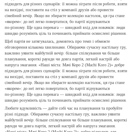
підходить для різних сценаріїв: її можна зіграти після роботи, взяти
на вихідні, поставити на стіл у компанії друзів або провести
сімейний вечір. Якщо ви збираєте колекцію настолок, ця гра стане
«якорем»: до неї легко повертатися, бо партії відчуваються
по‑різному. Ще одна перевага — швидкий вхід для новачків: люди
швидко розуміють ціль та починають приймати осмислені рішення.
Щоб партія не затягувалась, домовтесь про темп і обмежте
обговорення кількома хвилинами. Обираючи сучасну настільну гру,
важливо уявити майбутній вечір: більше спілкування чи більше
планування, короткі раунди чи довга партія, легкий настрій або
напруга змагання. «Наші міста: Мачі Коро 2 (Machi Koro 2)» добре
підходить для різних сценаріїв: її можна зіграти після роботи, взяти
на вихідні, поставити на стіл у компанії друзів або провести
сімейний вечір. Якщо ви збираєте колекцію настолок, ця гра стане
«якорем»: до неї легко повертатися, бо партії відчуваються
по‑різному. Ще одна перевага — швидкий вхід для новачків: люди
швидко розуміють ціль та починають приймати осмислені рішення.
Любите вдумливість — дайте собі час на планування та пробуйте
різні підходи. Обираючи сучасну настільну гру, важливо уявити
майбутній вечір: більше спілкування чи більше планування, короткі
раунди чи довга партія, легкий настрій або напруга змагання.
«Наші міста: Мачі Коро 2 (Machi Koro 2)» добре підходить для