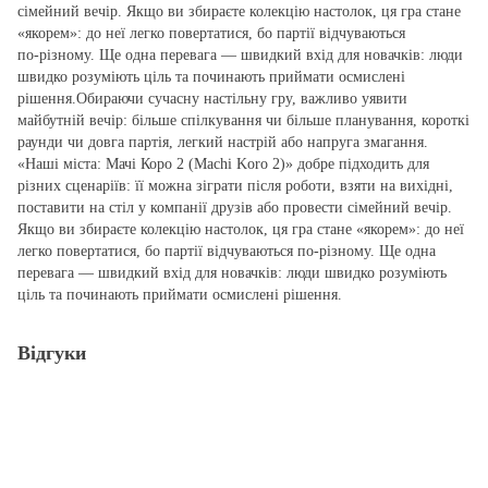
сімейний вечір. Якщо ви збираєте колекцію настолок, ця гра стане
«якорем»: до неї легко повертатися, бо партії відчуваються
по‑різному. Ще одна перевага — швидкий вхід для новачків: люди
швидко розуміють ціль та починають приймати осмислені
рішення.Обираючи сучасну настільну гру, важливо уявити
майбутній вечір: більше спілкування чи більше планування, короткі
раунди чи довга партія, легкий настрій або напруга змагання.
«Наші міста: Мачі Коро 2 (Machi Koro 2)» добре підходить для
різних сценаріїв: її можна зіграти після роботи, взяти на вихідні,
поставити на стіл у компанії друзів або провести сімейний вечір.
Якщо ви збираєте колекцію настолок, ця гра стане «якорем»: до неї
легко повертатися, бо партії відчуваються по‑різному. Ще одна
перевага — швидкий вхід для новачків: люди швидко розуміють
ціль та починають приймати осмислені рішення.
Відгуки