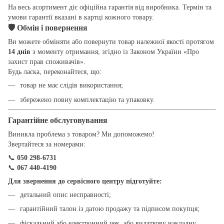
На весь асортимент діє офіційна гарантія від виробника. Термін та
умови гарантії вказані в картці кожного товару.
🛡
Обмін і повернення
Ви можете обміняти або повернути товар належної якості протягом
14 днів
з моменту отримання, згідно із Законом України «Про
захист прав споживачів».
Будь ласка, переконайтеся, що:
товар не має слідів використання;
збережено повну комплектацію та упаковку.
Гарантійне обслуговування
Виникла проблема з товаром? Ми допоможемо!
Звертайтеся за номерами:
📞
050 298-6731
📞
067 440-4190
Для звернення до сервісного центру підготуйте:
детальний опис несправності;
гарантійний талон із датою продажу та підписом покупця;
фіскальний або електронний чек, або видаткову накладну.