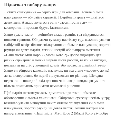
Підказка з вибору жанру
Любите спілкування — беріть ігри для компанії. Хочете більше
планування — обирайте стратегії. Потрібна інтрига — дивіться
детективи. А якщо хочеться грати «разом проти гри» —
кооперативні проєкти будуть ідеальними.
Якщо граєте часто — змінюйте склад гравців: гра відкривається
новими гранями. Обираючи сучасну настільну гру, важливо уявити
майбутній вечір: більше спілкування чи більше планування, короткі
раунди чи довга партія, легкий настрій або напруга змагання.
«Наші міста: Мачі Коро 2 (Machi Koro 2)» добре підходить для
різних сценаріїв: її можна зіграти після роботи, взяти на вихідні,
поставити на стіл у компанії друзів або провести сімейний вечір.
Якщо ви збираєте колекцію настолок, ця гра стане «якорем»: до неї
легко повертатися, бо партії відчуваються по‑різному. Ще одна
перевага — швидкий вхід для новачків: люди швидко розуміють
ціль та починають приймати осмислені рішення.
Щоб партія не затягувалась, домовтесь про темп і обмежте
обговорення кількома хвилинами. Обираючи сучасну настільну гру,
важливо уявити майбутній вечір: більше спілкування чи більше
планування, короткі раунди чи довга партія, легкий настрій або
напруга змагання. «Наші міста: Мачі Коро 2 (Machi Koro 2)» добре