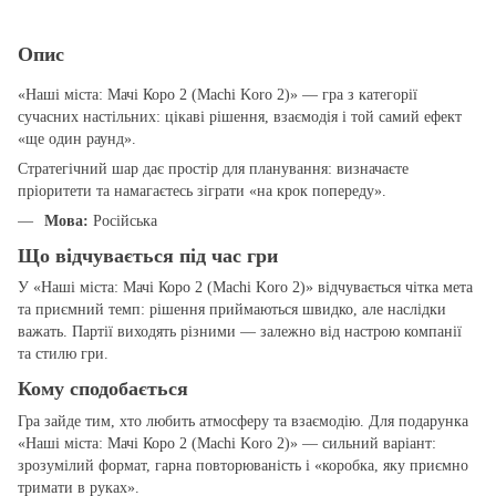
Опис
«Наші міста: Мачі Коро 2 (Machi Koro 2)» — гра з категорії
сучасних настільних: цікаві рішення, взаємодія і той самий ефект
«ще один раунд».
Стратегічний шар дає простір для планування: визначаєте
пріоритети та намагаєтесь зіграти «на крок попереду».
Мова:
Російська
Що відчувається під час гри
У «Наші міста: Мачі Коро 2 (Machi Koro 2)» відчувається чітка мета
та приємний темп: рішення приймаються швидко, але наслідки
важать. Партії виходять різними — залежно від настрою компанії
та стилю гри.
Кому сподобається
Гра зайде тим, хто любить атмосферу та взаємодію. Для подарунка
«Наші міста: Мачі Коро 2 (Machi Koro 2)» — сильний варіант:
зрозумілий формат, гарна повторюваність і «коробка, яку приємно
тримати в руках».