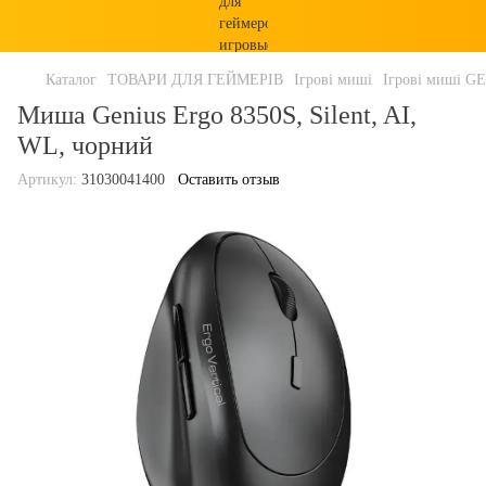
Каталог
ТОВАРИ ДЛЯ ГЕЙМЕРІВ
Ігрові миші
Ігрові миші G
Миша Genius Ergo 8350S, Silent, AI,
WL, чорний
Артикул:
31030041400
Оставить отзыв