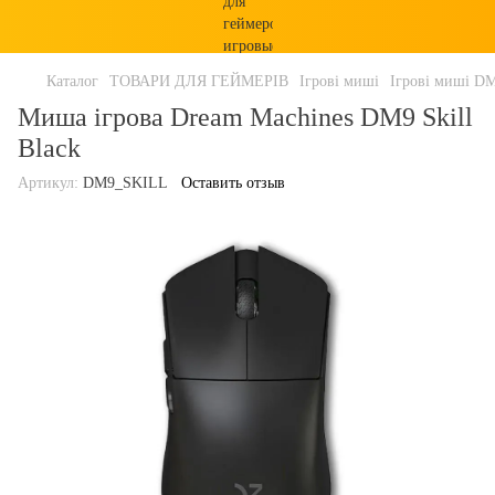
Каталог
ТОВАРИ ДЛЯ ГЕЙМЕРІВ
Ігрові миші
Ігрові миші D
Миша ігрова Dream Machines DM9 Skill
Black
Артикул:
DM9_SKILL
Оставить отзыв